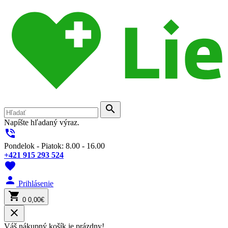
search
Napíšte hľadaný výraz.
phone_in_talk
Pondelok - Piatok: 8.00 - 16.00
+421 915 293 524
favorite
person
Prihlásenie
shopping_cart
0
0,00€
close
Váš nákupný košík je prázdny!