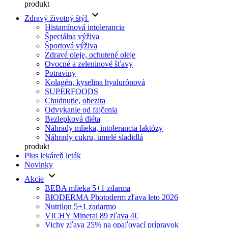
produkt
keyboard_arrow_down
Zdravý životný štýl
Histamínová intolerancia
Špeciálna výživa
Športová výživa
Zdravé oleje, ochutené oleje
Ovocné a zeleninové šťavy
Potraviny
Kolagén, kyselina hyalurónová
SUPERFOODS
Chudnutie, obezita
Odvykanie od fajčenia
Bezlepková diéta
Náhrady mlieka, intolerancia laktózy
Náhrady cukru, umelé sladidlá
produkt
Plus lekáreň leták
Novinky
keyboard_arrow_down
Akcie
BEBA mlieka 5+1 zdarma
BIODERMA Photoderm zľava leto 2026
Nutrilon 5+1 zadarmo
VICHY Mineral 89 zľava 4€
Vichy zľava 25% na opaľovací prípravok