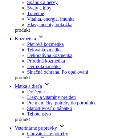
Spánok a nervy
Svaly a kĺby
Trávenie
Vitalita, energia, imunita
Vlasy, nechty, pokožka
produkt
keyboard_arrow_down
Kozmetika
Pleťová kozmetika
Telová kozmetika
Dekoratívna kozmetika
Prírodná kozmetika
Dermokozmetika
Slnečná ochrana, Po opaľovaní
produkt
keyboard_arrow_down
Matka a dieťa
Dojčenie
Lieky a vitamíny pre deti
Pre mamičky, potreby do pôrodnice
Starostlivosť o bábätko
Tehotenstvo
produkt
keyboard_arrow_down
Veterinárne prípravky
Chovateľské potreby