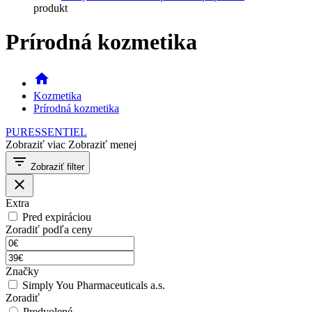
produkt
Prírodná kozmetika
home
Kozmetika
Prírodná kozmetika
PURESSENTIEL
Zobraziť viac
Zobraziť menej
filter_list
Zobraziť filter
close
Extra
Pred expiráciou
Zoradiť podľa ceny
Značky
Simply You Pharmaceuticals a.s.
Zoradiť
Predvolené