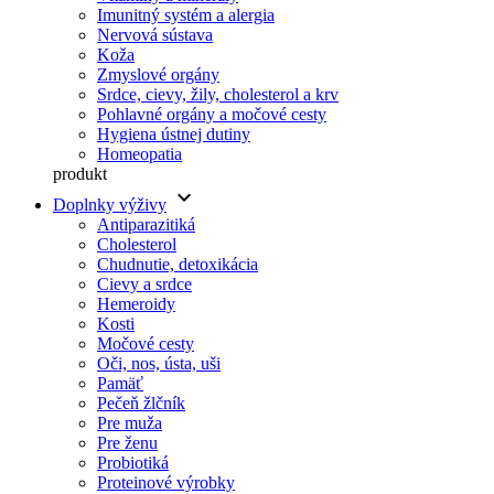
Imunitný systém a alergia
Nervová sústava
Koža
Zmyslové orgány
Srdce, cievy, žily, cholesterol a krv
Pohlavné orgány a močové cesty
Hygiena ústnej dutiny
Homeopatia
produkt
keyboard_arrow_down
Doplnky výživy
Antiparazitiká
Cholesterol
Chudnutie, detoxikácia
Cievy a srdce
Hemeroidy
Kosti
Močové cesty
Oči, nos, ústa, uši
Pamäť
Pečeň žlčník
Pre muža
Pre ženu
Probiotiká
Proteinové výrobky