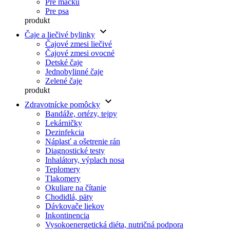
Pre mačku
Pre psa
produkt
keyboard_arrow_down
Čaje a liečivé bylinky
Čajové zmesi liečivé
Čajové zmesi ovocné
Detské čaje
Jednobylinné čaje
Zelené čaje
produkt
keyboard_arrow_down
Zdravotnícke pomôcky
Bandáže, ortézy, tejpy
Lekárničky
Dezinfekcia
Náplasť a ošetrenie rán
Diagnostické testy
Inhalátory, výplach nosa
Teplomery
Tlakomery
Okuliare na čítanie
Chodidlá, päty
Dávkovače liekov
Inkontinencia
Vysokoenergetická diéta, nutričná podpora