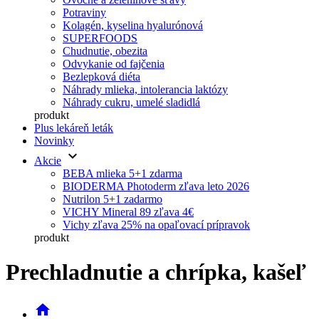
Potraviny
Kolagén, kyselina hyalurónová
SUPERFOODS
Chudnutie, obezita
Odvykanie od fajčenia
Bezlepková diéta
Náhrady mlieka, intolerancia laktózy
Náhrady cukru, umelé sladidlá
produkt
Plus lekáreň leták
Novinky
keyboard_arrow_down
Akcie
BEBA mlieka 5+1 zdarma
BIODERMA Photoderm zľava leto 2026
Nutrilon 5+1 zadarmo
VICHY Mineral 89 zľava 4€
Vichy zľava 25% na opaľovací prípravok
produkt
Prechladnutie a chrípka, kašeľ
home