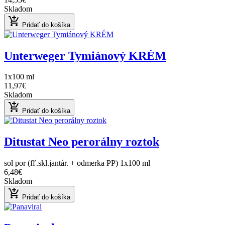
Skladom
add_shopping_cart
Pridať do košíka
Unterweger Tymiánový KRÉM
1x100 ml
11,97€
Skladom
add_shopping_cart
Pridať do košíka
Ditustat Neo perorálny roztok
sol por (fľ.skl.jantár. + odmerka PP) 1x100 ml
6,48€
Skladom
add_shopping_cart
Pridať do košíka