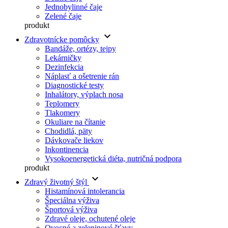
Jednobylinné čaje
Zelené čaje
produkt
keyboard_arrow_down
Zdravotnícke pomôcky
Bandáže, ortézy, tejpy
Lekárničky
Dezinfekcia
Náplasť a ošetrenie rán
Diagnostické testy
Inhalátory, výplach nosa
Teplomery
Tlakomery
Okuliare na čítanie
Chodidlá, päty
Dávkovače liekov
Inkontinencia
Vysokoenergetická diéta, nutričná podpora
produkt
keyboard_arrow_down
Zdravý životný štýl
Histamínová intolerancia
Špeciálna výživa
Športová výživa
Zdravé oleje, ochutené oleje
Ovocné a zeleninové šťavy