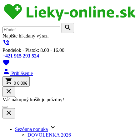
search
Napíšte hľadaný výraz.
phone_in_talk
Pondelok - Piatok: 8.00 - 16.00
+421 915 293 524
favorite
person
Prihlásenie
shopping_cart
0
0,00€
close
Váš nákupný košík je prázdny!
close
keyboard_arrow_down
Sezónna ponuka
DOVOLENKA 2026