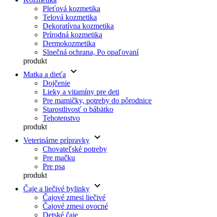
Pleťová kozmetika
Telová kozmetika
Dekoratívna kozmetika
Prírodná kozmetika
Dermokozmetika
Slnečná ochrana, Po opaľovaní
produkt
keyboard_arrow_down
Matka a dieťa
Dojčenie
Lieky a vitamíny pre deti
Pre mamičky, potreby do pôrodnice
Starostlivosť o bábätko
Tehotenstvo
produkt
keyboard_arrow_down
Veterinárne prípravky
Chovateľské potreby
Pre mačku
Pre psa
produkt
keyboard_arrow_down
Čaje a liečivé bylinky
Čajové zmesi liečivé
Čajové zmesi ovocné
Detské čaje