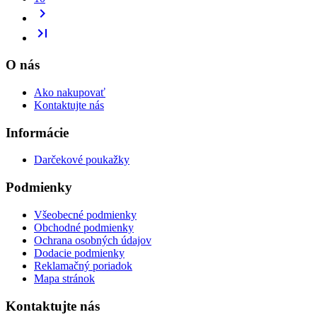
chevron_right
last_page
O nás
Ako nakupovať
Kontaktujte nás
Informácie
Darčekové poukažky
Podmienky
Všeobecné podmienky
Obchodné podmienky
Ochrana osobných údajov
Dodacie podmienky
Reklamačný poriadok
Mapa stránok
Kontaktujte nás