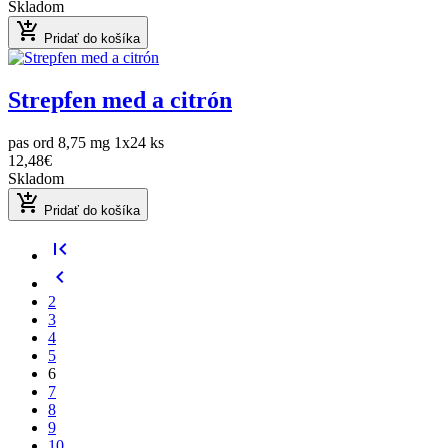
Skladom
add_shopping_cart
Pridať do košíka
Strepfen med a citrón
pas ord 8,75 mg 1x24 ks
12,48€
Skladom
add_shopping_cart
Pridať do košíka
first_page
chevron_left
2
3
4
5
6
7
8
9
10