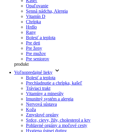
Kašeľ
Opaľovanie
Senná nádcha, Alergia
Vitamín D
Chrípka
Hrdlo
Rany
Bolesť a teplota
Pre deti
Pre ženy
Pre mužov
Pre seniorov
produkt
keyboard_arrow_down
Voľnopredajné lieky
Bolesť a teplota
Prechladnutie a chrípka, kašeľ
Tráviaci trakt
Vitamíny a minerály
Imunitný systém a alergia
Nervová sústava
Koža
Zmyslové orgány
Srdce, cievy, žily, cholesterol a krv
Pohlavné orgány a močové cesty
Hygiena ústnej dutiny