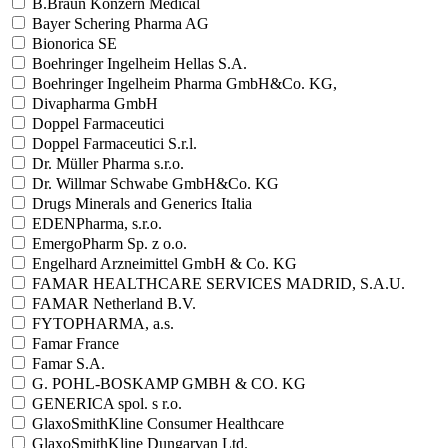
B.Braun Konzern Medical
Bayer Schering Pharma AG
Bionorica SE
Boehringer Ingelheim Hellas S.A.
Boehringer Ingelheim Pharma GmbH&Co. KG,
Divapharma GmbH
Doppel Farmaceutici
Doppel Farmaceutici S.r.l.
Dr. Müller Pharma s.r.o.
Dr. Willmar Schwabe GmbH&Co. KG
Drugs Minerals and Generics Italia
EDENPharma, s.r.o.
EmergoPharm Sp. z o.o.
Engelhard Arzneimittel GmbH & Co. KG
FAMAR HEALTHCARE SERVICES MADRID, S.A.U.
FAMAR Netherland B.V.
FYTOPHARMA, a.s.
Famar France
Famar S.A.
G. POHL-BOSKAMP GMBH & CO. KG
GENERICA spol. s r.o.
GlaxoSmithKline Consumer Healthcare
GlaxoSmithKline Dungarvan Ltd.