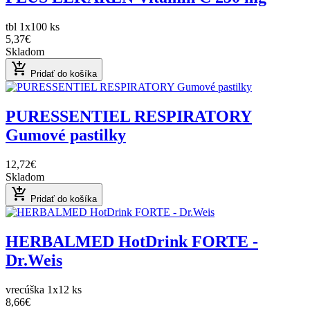
tbl 1x100 ks
5,37€
Skladom
add_shopping_cart
Pridať do košíka
PURESSENTIEL RESPIRATORY
Gumové pastilky
12,72€
Skladom
add_shopping_cart
Pridať do košíka
HERBALMED HotDrink FORTE -
Dr.Weis
vrecúška 1x12 ks
8,66€