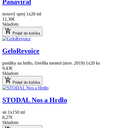
Panaviral
nosový sprej 1x20 ml
11,36€
Skladom
add_shopping_cart
Pridať do košíka
GeloRevoice
pastilky na hrdlo, čerešňa mentol (inov. 2019) 1x20 ks
9,43€
Skladom
add_shopping_cart
Pridať do košíka
STODAL Nos a Hrdlo
sir 1x150 ml
8,27€
Skladom