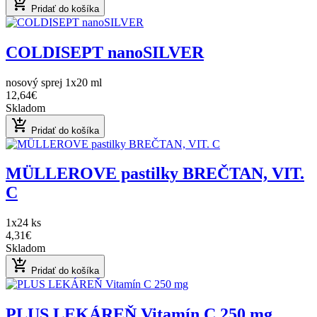
add_shopping_cart
Pridať do košíka
COLDISEPT nanoSILVER
nosový sprej 1x20 ml
12,64€
Skladom
add_shopping_cart
Pridať do košíka
MÜLLEROVE pastilky BREČTAN, VIT.
C
1x24 ks
4,31€
Skladom
add_shopping_cart
Pridať do košíka
PLUS LEKÁREŇ Vitamín C 250 mg