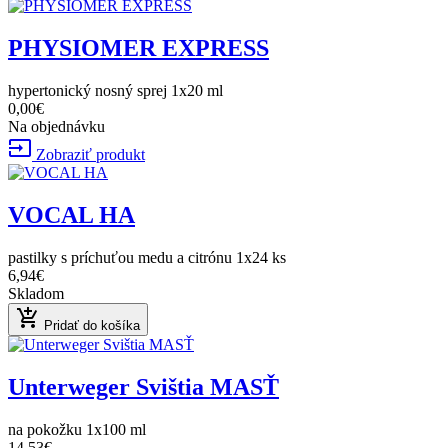
PHYSIOMER EXPRESS
hypertonický nosný sprej 1x20 ml
0,00€
Na objednávku
input
Zobraziť produkt
VOCAL HA
pastilky s príchuťou medu a citrónu 1x24 ks
6,94€
Skladom
add_shopping_cart
Pridať do košíka
Unterweger Svištia MASŤ
na pokožku 1x100 ml
14,53€