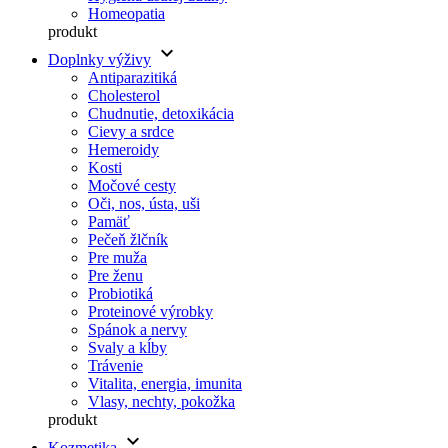
Homeopatia
produkt
keyboard_arrow_down
Doplnky výživy
Antiparazitiká
Cholesterol
Chudnutie, detoxikácia
Cievy a srdce
Hemeroidy
Kosti
Močové cesty
Oči, nos, ústa, uši
Pamäť
Pečeň žlčník
Pre muža
Pre ženu
Probiotiká
Proteinové výrobky
Spánok a nervy
Svaly a kĺby
Trávenie
Vitalita, energia, imunita
Vlasy, nechty, pokožka
produkt
keyboard_arrow_down
Kozmetika