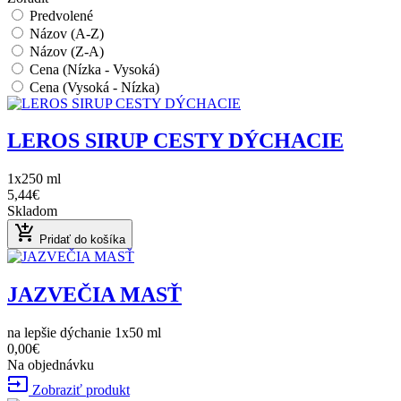
Predvolené
Názov (A-Z)
Názov (Z-A)
Cena (Nízka - Vysoká)
Cena (Vysoká - Nízka)
LEROS SIRUP CESTY DÝCHACIE
1x250 ml
5,44€
Skladom
add_shopping_cart
Pridať do košíka
JAZVEČIA MASŤ
na lepšie dýchanie 1x50 ml
0,00€
Na objednávku
input
Zobraziť produkt