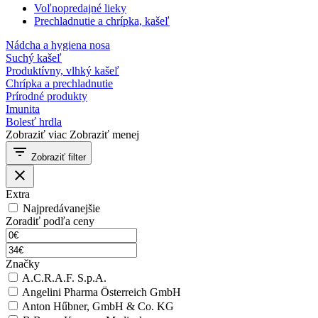
Voľnopredajné lieky
Prechladnutie a chrípka, kašeľ
Nádcha a hygiena nosa
Suchý kašeľ
Produktívny, vlhký kašeľ
Chrípka a prechladnutie
Prírodné produkty
Imunita
Bolesť hrdla
Zobraziť viac
Zobraziť menej
filter_list
Zobraziť filter
close
Extra
Najpredávanejšie
Zoradiť podľa ceny
Značky
A.C.R.A.F. S.p.A.
Angelini Pharma Österreich GmbH
Anton Hűbner, GmbH & Co. KG