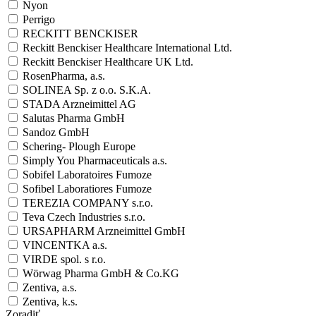
Nyon
Perrigo
RECKITT BENCKISER
Reckitt Benckiser Healthcare International Ltd.
Reckitt Benckiser Healthcare UK Ltd.
RosenPharma, a.s.
SOLINEA Sp. z o.o. S.K.A.
STADA Arzneimittel AG
Salutas Pharma GmbH
Sandoz GmbH
Schering- Plough Europe
Simply You Pharmaceuticals a.s.
Sobifel Laboratoires Fumoze
Sofibel Laboratiores Fumoze
TEREZIA COMPANY s.r.o.
Teva Czech Industries s.r.o.
URSAPHARM Arzneimittel GmbH
VINCENTKA a.s.
VIRDE spol. s r.o.
Wörwag Pharma GmbH & Co.KG
Zentiva, a.s.
Zentiva, k.s.
Zoradiť