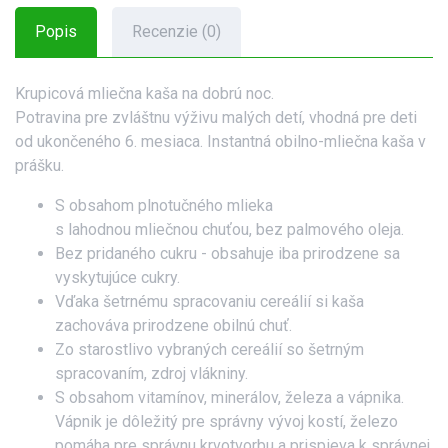
železo. Vápnik je dôležitý pre správny vývoj kostí, železo pomáha
pre správnu krvotvorbu a prispieva k správnej funkcii imunitného
Popis
Recenzie (0)
systému.
S plnotučným mliekom
Krupicová mliečna kaša na dobrú noc.
Bez palmového oleja
Potravina pre zvláštnu výživu malých detí, vhodná pre deti
Obohatené o vitamíny a minerálne látky
od ukončeného 6. mesiaca. Instantná obilno-mliečna kaša v
Lahodná mliečna chuť
prášku.
S obsahom plnotučného mlieka
s lahodnou mliečnou chuťou, bez palmového oleja.
Bez pridaného cukru - obsahuje iba prirodzene sa
vyskytujúce cukry.
Vďaka šetrnému spracovaniu cereálií si kaša
zachováva prirodzene obilnú chuť.
Zo starostlivo vybraných cereálií so šetrným
spracovaním, zdroj vlákniny.
S obsahom vitamínov, minerálov, železa a vápnika.
Vápnik je dôležitý pre správny vývoj kostí, železo
pomáha pre správnu krvotvorbu a prispieva k správnej