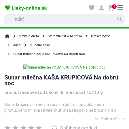
favorite
person
shopping_cart
0
search
home
Matka a dieťa
Starostlivosť o bábätko
Detská výživa
Kaše
Mliečne kaše
Sunar mliečna KAŠA KRUPICOVÁ Na dobrú noc
Sunar mliečna KAŠA KRUPICOVÁ Na dobrú
noc
príchuť medová (od ukonč. 6. mesiaca) 1x210 g
Sunar krupicová mliečna kaša na dobrú noc s obsahom
plnotučného mlieka skvele chutí a zaistí spokojné bruško pred
spaním. Obsahuje glutén, vhodné pre deti od ukončeného 6.
expand_more
Zobraziť viac
mesiaca.
star
star
star
star
star
favorite_border
Obľúbený produkt