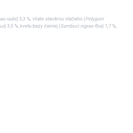
ae radix
) 5,3 %, vňate stavikrvu vtáčieho (
Polygoni
tus
) 3,5 %, kvetu bazy čiernej (
Sambuci nigrae flos
) 1,7 %,