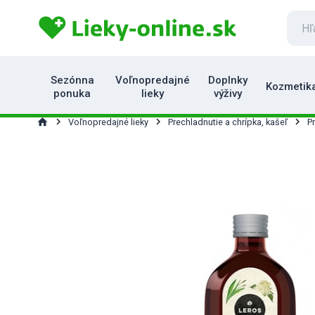
Sezónna
Voľnopredajné
Doplnky
Kozmetik
ponuka
lieky
výživy
home
Voľnopredajné lieky
Prechladnutie a chrípka, kašeľ
P