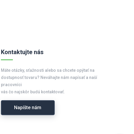
Kontaktujte nás
Máte otázky, sťažnosti alebo sa chcete opýtať na
dostupnosť tovaru? Neváhajte nám napísať a naší
pracovníci
vás čo najskôr budú kontaktovať.
Napíšte nám