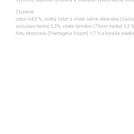
Zloženie:
cukor 64,9 %, vodný výluh z vňate šalvie lékarskej (
Salvia
aviculare herba
) 5,3%, vňate tymiánu (
Thymi herba
) 5,3 %
listu skorocelu (Plantaginis folium) 1,7 % a koreňa sladk