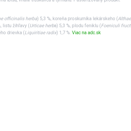
e officinalis herba
) 5,3 %, koreňa proskurníka lekárskeho (
Althae
, listu žihľavy (
Urticae herb
a) 5,3 %, plodu feniklu (
Foeniculi fruc
ého drievka (
Liquiritiae radix
) 1,7 %.
Viac na adc.sk