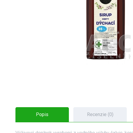
Popis
Recenzie (0)
Výživový doplnok vyrobený z vodného výluhu šalvie, kore