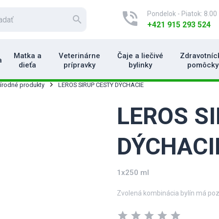
phone_in_talk
Pondelok - Piatok: 8.00 
search
+421 915 293 524
Matka a
Veterinárne
Čaje a liečivé
Zdravotníc
a
dieťa
prípravky
bylinky
pomôcky
rírodné produkty
LEROS SIRUP CESTY DÝCHACIE
LEROS S
DÝCHACI
1x250 ml
Zvolená kombinácia bylín má pozit
star
star
star
star
star