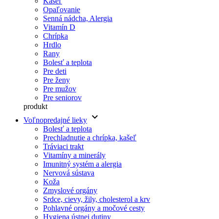
Kašeľ
Opaľovanie
Senná nádcha, Alergia
Vitamín D
Chrípka
Hrdlo
Rany
Bolesť a teplota
Pre deti
Pre ženy
Pre mužov
Pre seniorov
produkt
keyboard_arrow_down
Voľnopredajné lieky
Bolesť a teplota
Prechladnutie a chrípka, kašeľ
Tráviaci trakt
Vitamíny a minerály
Imunitný systém a alergia
Nervová sústava
Koža
Zmyslové orgány
Srdce, cievy, žily, cholesterol a krv
Pohlavné orgány a močové cesty
Hygiena ústnej dutiny