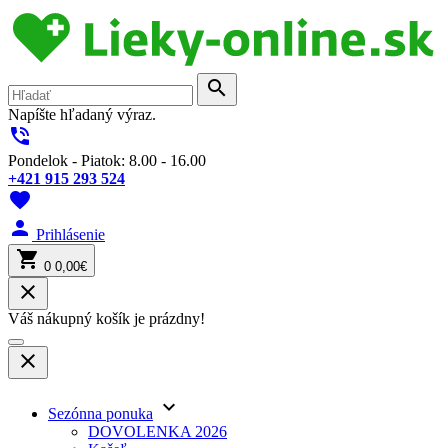
search
Napíšte hľadaný výraz.
phone_in_talk
Pondelok - Piatok: 8.00 - 16.00
+421 915 293 524
favorite
person
Prihlásenie
shopping_cart
0
0,00€
close
Váš nákupný košík je prázdny!
close
keyboard_arrow_down
Sezónna ponuka
DOVOLENKA 2026