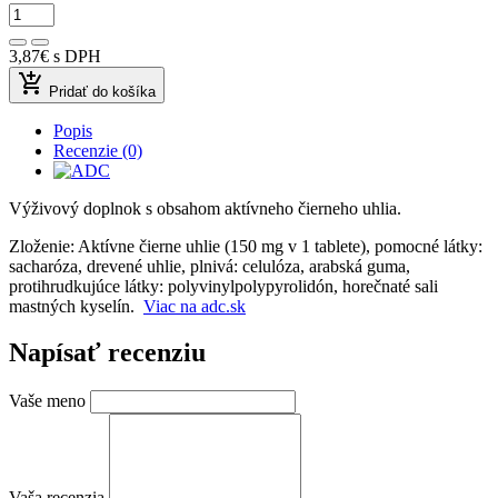
3,87€
s DPH
add_shopping_cart
Pridať do košíka
Popis
Recenzie (0)
Výživový doplnok s obsahom aktívneho čierneho uhlia.
Zloženie: Aktívne čierne uhlie (150 mg v 1 tablete), pomocné látky:
sacharóza, drevené uhlie, plnivá: celulóza, arabská guma,
protihrudkujúce látky: polyvinylpolypyrolidón, horečnaté sali
mastných kyselín.
Viac na adc.sk
Napísať recenziu
Vaše meno
Vaša recenzia