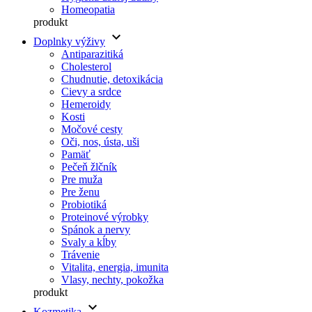
Homeopatia
produkt
keyboard_arrow_down
Doplnky výživy
Antiparazitiká
Cholesterol
Chudnutie, detoxikácia
Cievy a srdce
Hemeroidy
Kosti
Močové cesty
Oči, nos, ústa, uši
Pamäť
Pečeň žlčník
Pre muža
Pre ženu
Probiotiká
Proteinové výrobky
Spánok a nervy
Svaly a kĺby
Trávenie
Vitalita, energia, imunita
Vlasy, nechty, pokožka
produkt
keyboard_arrow_down
Kozmetika