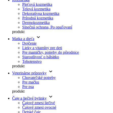
Pleťová kozmetika
Telová kozmetika
Dekoratívna kozmetika
Prírodná kozmetika
Dermokozmetika
Slnečná ochrana, Po opaľovaní
produkt
keyboard_arrow_down
Matka a dieťa
Dojčenie
Lieky a vitamíny pre deti
Pre mamičky, potreby do pôrodnice
Starostlivosť o bábätko
Tehotenstvo
produkt
keyboard_arrow_down
Veterinárne prípravky
Chovateľské potreby
Pre mačku
Pre psa
produkt
keyboard_arrow_down
Čaje a liečivé bylinky
Čajové zmesi liečivé
Čajové zmesi ovocné
Detské čaje