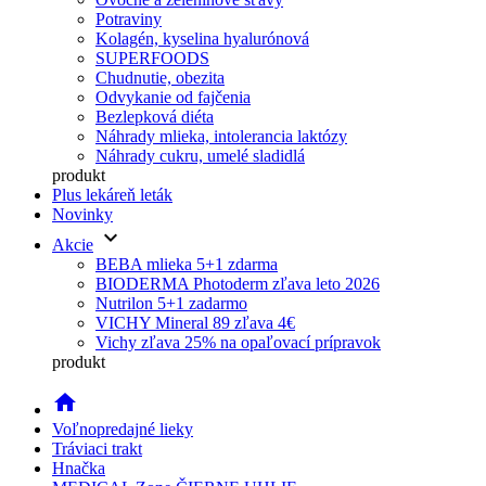
Potraviny
Kolagén, kyselina hyalurónová
SUPERFOODS
Chudnutie, obezita
Odvykanie od fajčenia
Bezlepková diéta
Náhrady mlieka, intolerancia laktózy
Náhrady cukru, umelé sladidlá
produkt
Plus lekáreň leták
Novinky
keyboard_arrow_down
Akcie
BEBA mlieka 5+1 zdarma
BIODERMA Photoderm zľava leto 2026
Nutrilon 5+1 zadarmo
VICHY Mineral 89 zľava 4€
Vichy zľava 25% na opaľovací prípravok
produkt
home
Voľnopredajné lieky
Tráviaci trakt
Hnačka