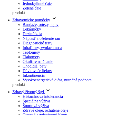
Jednobylinné čaje
Zelené čaje
produkt
keyboard_arrow_down
Zdravotnícke pomôcky
Bandáže, ortézy, tejpy
Lekárničky
Dezinfekcia
Náplasť a ošetrenie rán
Diagnostické testy
Inhalátory, výplach nosa
Teplomery
Tlakomery
Okuliare na čítanie
Chodidlá, päty
Dávkovače liekov
Inkontinencia
Vysokoenergetická diéta, nutričná podpora
produkt
keyboard_arrow_down
Zdravý životný štýl
Histamínová intolerancia
Špeciálna výživa
Športová výživa
Zdravé oleje, ochutené oleje
Ovocné a zeleninové šťavy