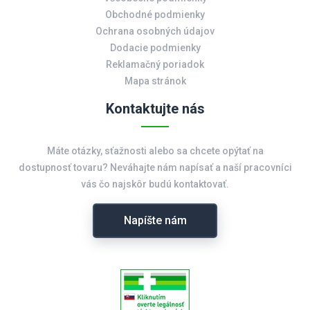
Obchodné podmienky
Ochrana osobných údajov
Dodacie podmienky
Reklamačný poriadok
Mapa stránok
Kontaktujte nás
Máte otázky, sťažnosti alebo sa chcete opýtať na
dostupnosť tovaru? Neváhajte nám napísať a naší pracovníci
vás čo najskôr budú kontaktovať.
Napíšte nám