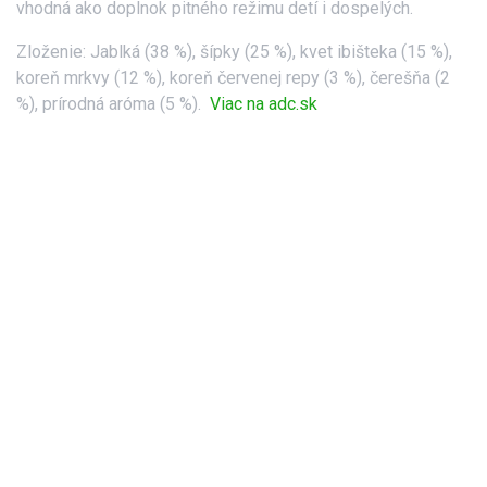
vhodná ako doplnok pitného režimu detí i dospelých.
Zloženie: Jablká (38 %), šípky (25 %), kvet ibišteka (15 %),
koreň mrkvy (12 %), koreň červenej repy (3 %), čerešňa (2
%), prírodná aróma (5 %).
Viac na adc.sk