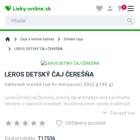
favorite
person
shopping_cart
0
search
home
Čaje a liečivé bylinky
Detské čaje
LEROS DETSKÝ ČAJ ČEREŠŇA
LEROS DETSKÝ ČAJ ČEREŠŇA
nálevové vrecká (od 6+ mesiacov) 20x2 g (40 g)
Leros Detský čaj Čerešňa, ovocný čaj aromatizovaný s príchuťou
čerešne, v čajových vreckách. Vyvážená zmes vysoko kvalitných
bylín a plodov, šetrných k detskému zažívaniu, vhodná na
expand_more
Zobraziť viac
doplnenie pitného režimu detí i dospelých. Príjemnú chuť dotvára
star
star
star
star
star
favorite_border
koreň mrkvy a granulovaného plodu čerešne v kombinácii s
Obľúbený produkt
prírodnou čerešňovou arómou. V letných mesiacoch odporúčame
čaj podávať vlažný alebo chladený.
Kód produktu:
T17536