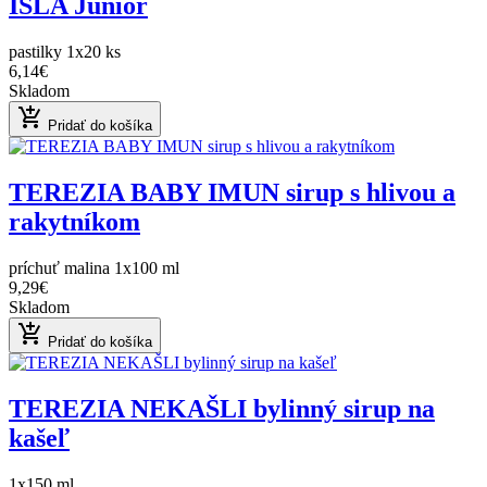
ISLA Junior
pastilky 1x20 ks
6,14€
Skladom
add_shopping_cart
Pridať do košíka
TEREZIA BABY IMUN sirup s hlivou a
rakytníkom
príchuť malina 1x100 ml
9,29€
Skladom
add_shopping_cart
Pridať do košíka
TEREZIA NEKAŠLI bylinný sirup na
kašeľ
1x150 ml