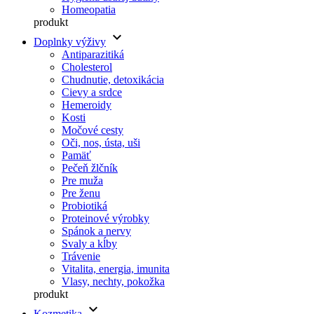
Homeopatia
produkt
keyboard_arrow_down
Doplnky výživy
Antiparazitiká
Cholesterol
Chudnutie, detoxikácia
Cievy a srdce
Hemeroidy
Kosti
Močové cesty
Oči, nos, ústa, uši
Pamäť
Pečeň žlčník
Pre muža
Pre ženu
Probiotiká
Proteinové výrobky
Spánok a nervy
Svaly a kĺby
Trávenie
Vitalita, energia, imunita
Vlasy, nechty, pokožka
produkt
keyboard_arrow_down
Kozmetika