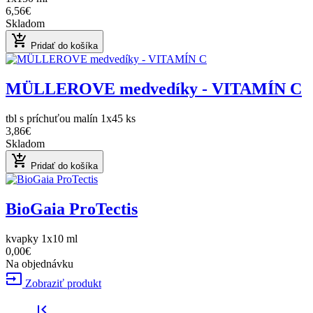
6,56€
Skladom
add_shopping_cart
Pridať do košíka
MÜLLEROVE medvedíky - VITAMÍN C
tbl s príchuťou malín 1x45 ks
3,86€
Skladom
add_shopping_cart
Pridať do košíka
BioGaia ProTectis
kvapky 1x10 ml
0,00€
Na objednávku
input
Zobraziť produkt
first_page