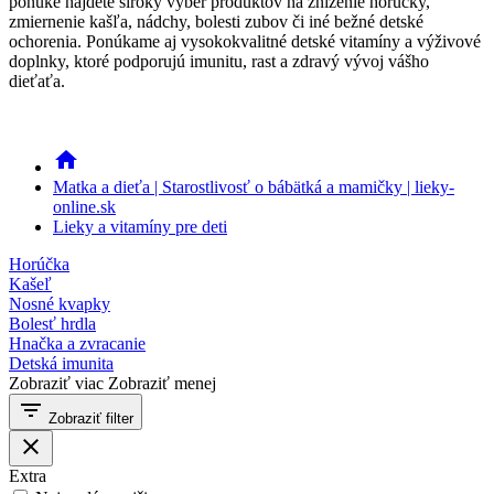
ponuke nájdete široký výber produktov na zníženie horúčky,
zmiernenie kašľa, nádchy, bolesti zubov či iné bežné detské
ochorenia. Ponúkame aj vysokokvalitné detské vitamíny a výživové
doplnky, ktoré podporujú imunitu, rast a zdravý vývoj vášho
dieťaťa.
home
Matka a dieťa | Starostlivosť o bábätká a mamičky | lieky-
online.sk
Lieky a vitamíny pre deti
Horúčka
Kašeľ
Nosné kvapky
Bolesť hrdla
Hnačka a zvracanie
Detská imunita
Zobraziť viac
Zobraziť menej
filter_list
Zobraziť filter
close
Extra