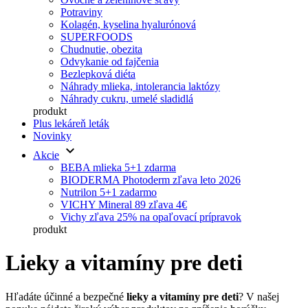
Potraviny
Kolagén, kyselina hyalurónová
SUPERFOODS
Chudnutie, obezita
Odvykanie od fajčenia
Bezlepková diéta
Náhrady mlieka, intolerancia laktózy
Náhrady cukru, umelé sladidlá
produkt
Plus lekáreň leták
Novinky
keyboard_arrow_down
Akcie
BEBA mlieka 5+1 zdarma
BIODERMA Photoderm zľava leto 2026
Nutrilon 5+1 zadarmo
VICHY Mineral 89 zľava 4€
Vichy zľava 25% na opaľovací prípravok
produkt
Lieky a vitamíny pre deti
Hľadáte účinné a bezpečné
lieky a vitamíny pre deti
? V našej