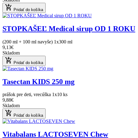
add_shopping_cart
Pridať do košíka
STOPKAŠEĽ Medical sirup OD 1 ROKU
(200 ml + 100 ml navyše) 1x300 ml
9,13€
Skladom
add_shopping_cart
Pridať do košíka
Tasectan KIDS 250 mg
prášok pre deti, vrecúška 1x10 ks
9,88€
Skladom
add_shopping_cart
Pridať do košíka
Vitabalans LACTOSEVEN Chew