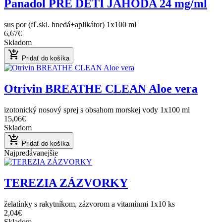
Panadol PRE DETI JAHODA 24 mg/ml
sus por (fľ.skl. hnedá+aplikátor) 1x100 ml
6,67€
Skladom
add_shopping_cart
Pridať do košíka
Otrivin BREATHE CLEAN Aloe vera
izotonický nosový sprej s obsahom morskej vody 1x100 ml
15,06€
Skladom
add_shopping_cart
Pridať do košíka
Najpredávanejšie
TEREZIA ZÁZVORKY
želatínky s rakytníkom, zázvorom a vitamínmi 1x10 ks
2,04€
Skladom