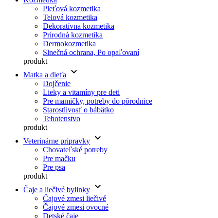
Pleťová kozmetika
Telová kozmetika
Dekoratívna kozmetika
Prírodná kozmetika
Dermokozmetika
Slnečná ochrana, Po opaľovaní
produkt
keyboard_arrow_down
Matka a dieťa
Dojčenie
Lieky a vitamíny pre deti
Pre mamičky, potreby do pôrodnice
Starostlivosť o bábätko
Tehotenstvo
produkt
keyboard_arrow_down
Veterinárne prípravky
Chovateľské potreby
Pre mačku
Pre psa
produkt
keyboard_arrow_down
Čaje a liečivé bylinky
Čajové zmesi liečivé
Čajové zmesi ovocné
Detské čaje