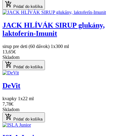
add_shopping_cart
Pridať do košíka
JACK HLÍVÁK SIRUP glukány,
laktoferín-Imunit
sirup pre deti (60 dávok) 1x300 ml
13,65€
Skladom
add_shopping_cart
Pridať do košíka
DeVit
kvapky 1x22 ml
7,78€
Skladom
add_shopping_cart
Pridať do košíka