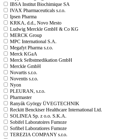
IBSA Institut Biochimique SA
IVAX Pharmaceuticals s.r.o.
Ipsen Pharma
KRKA, d.d., Novo Mesto
Ludwig Merckle GmbH & Co KG
MERCK Group
MPC International S.A.
Megafyt Pharma s.r.o.
Merck KGaA
Merck Selbstmedikation GmbH
Merckle GmbH
Novartis s.r.o.
Noventis s.r.o.
Nyon
PLEURAN, s.r.o.
Pharmaster
Ranyák György ÜVEGTECHNIK
Reckitt Benckiser Healthcare International Ltd.
SOLINEA Sp. z o.o. S.K.A.
Sobifel Laboratoires Fumoze
Sofibel Laboratiores Fumoze
TEREZIA COMPANY s.r.o.