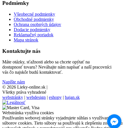
Podmienky
Všeobecné podmienky
Obchodné podmienky
Ochrana osobných údajov
Dodacie podmienky
Reklamačný poriadok
Mapa stránok
Kontaktujte nás
Máte otázky, sťažnosti alebo sa chcete opýtať na
dostupnosť tovaru? Neváhajte nám napísať a naší pracovníci
vás čo najskôr budú kontaktovať.
Napíšte nám
© 2026 Lieky-online.sk
|
Všetky práva vyhradené
webstránky
|
webdesign
|
eshopy
|
bajan.sk
Webstránka využíva cookies
Používaním webovej stránky vyjadrujete súhlas s využívaním
súborov cookies. Tieto súbory sa používajú k zlepšeniu zobrazeniu