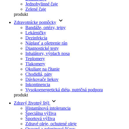
Jednobylinné čaje
Zelené čaje
produkt
keyboard_arrow_down
Zdravotnícke pomôcky
Bandáže, ortézy, tejpy
Lekárničky
Dezinfekcia
Náplasť a ošetrenie rán
Diagnostické testy
Inhalátory, výplach nosa
Teplomery
Tlakomery
Okuliare na čítanie
Chodidlá, päty
Dávkovače liekov
Inkontinencia
Vysokoenergetická diéta, nutričná podpora
produkt
keyboard_arrow_down
Zdravý životný štýl
Histamínová intolerancia
Špeciálna výživa
Športová výživa
Zdravé oleje, ochutené oleje
Ovocné a zeleninové šťavy