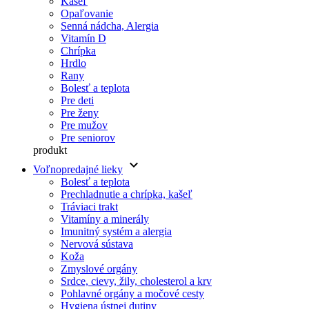
Kašeľ
Opaľovanie
Senná nádcha, Alergia
Vitamín D
Chrípka
Hrdlo
Rany
Bolesť a teplota
Pre deti
Pre ženy
Pre mužov
Pre seniorov
produkt
keyboard_arrow_down
Voľnopredajné lieky
Bolesť a teplota
Prechladnutie a chrípka, kašeľ
Tráviaci trakt
Vitamíny a minerály
Imunitný systém a alergia
Nervová sústava
Koža
Zmyslové orgány
Srdce, cievy, žily, cholesterol a krv
Pohlavné orgány a močové cesty
Hygiena ústnej dutiny