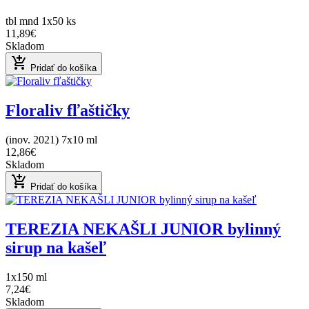
tbl mnd 1x50 ks
11,89€
Skladom
add_shopping_cart
Pridať do košíka
Floraliv fľaštičky
(inov. 2021) 7x10 ml
12,86€
Skladom
add_shopping_cart
Pridať do košíka
TEREZIA NEKAŠLI JUNIOR bylinný
sirup na kašeľ
1x150 ml
7,24€
Skladom