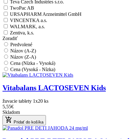
Teva Czech Industries s.r.o.
TwoPac AB
URSAPHARM Arzneimittel GmbH
VINCENTKA a.s.
WALMARK, a.s.
Zentiva, k.s.
Zoradiť
Predvolené
Názov (A-Z)
Názov (Z-A)
Cena (Nízka - Vysoká)
Cena (Vysoká - Nízka)
Vitabalans LACTOSEVEN Kids
žuvacie tablety 1x20 ks
5,55€
Skladom
add_shopping_cart
Pridať do košíka