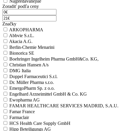
Najpredávanejšie
Zoradiť podľa ceny
Značky
ARKOPHARMA
Abbvie S.r.L.
Akacia A.G.
Berlin-Chemie Menarini
Bionorica SE
Boehringer Ingelheim Pharma GmbH&Co. KG,
Christian Hansen A/s
DMG Italia
Doppel Farmaceutici S.r.l.
Dr. Müller Pharma s.r.o.
EmergoPharm Sp. z o.o.
Engelhard Arzneimittel GmbH & Co. KG
Ewopharma AG
FAMAR HEALTHCARE SERVICES MADRID, S.A.U.
Famar France
Farmaclair
HCS Health Care Supply GmbH
Hipp Beteiligungs AG