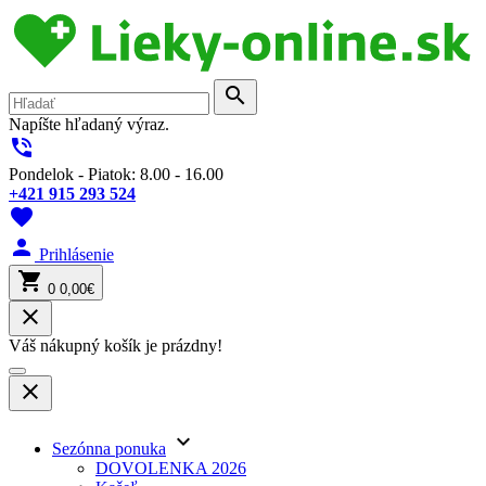
search
Napíšte hľadaný výraz.
phone_in_talk
Pondelok - Piatok: 8.00 - 16.00
+421 915 293 524
favorite
person
Prihlásenie
shopping_cart
0
0,00€
close
Váš nákupný košík je prázdny!
close
keyboard_arrow_down
Sezónna ponuka
DOVOLENKA 2026