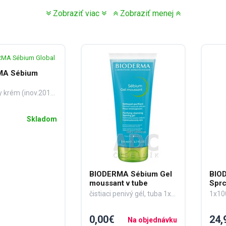
Zobraziť viac
Zobraziť menej
MA Sébium
intenzívny krém (inov.2017)1x30 ml
Skladom
BIODERMA Sébium Gel
BIO
moussant v tube
Sprc
čistiaci penivý gél, tuba 1x200 ml
1x10
0,00€
24,
Na objednávku