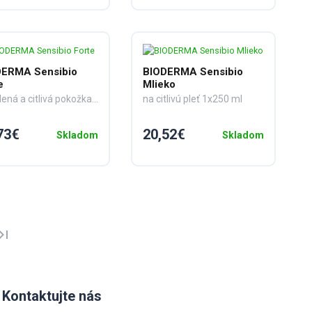
DERMA Sensibio
BIODERMA Sensibio
e
Mlieko
zapálená a citlivá pokožka 1x40 ml
na citlivú pleť 1x250 ml
73€
20,52€
Skladom
Skladom
st_page
Kontaktujte nás