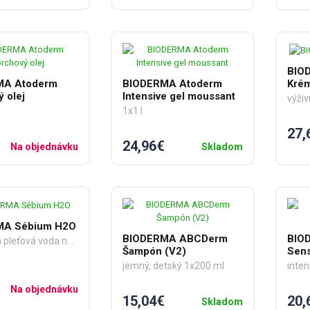
BIO
MA Atoderm
BIODERMA Atoderm
Kré
 olej
Intensive gel moussant
1x1 l
27,
24,96€
Na objednávku
Skladom
MA Sébium H2O
BIODERMA ABCDerm
BIO
micelárna pleťová voda na mastnú a zmiešanú pleť 1x250 ml
Šampón (V2)
Sens
jemný, detský 1x200 ml
Na objednávku
15,04€
20,
Skladom