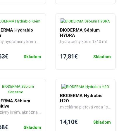
DERMA Hydrabio
BIODERMA Sébium
m
HYDRA
výživný hydratačný krém 1x50 ml
hydratačný krém 1x40 ml
63€
17,81€
Skladom
Skladom
BIODERMA Hydrabio
DERMA Sébium
H2O
itive
micelárna pleťová voda 1x250 ml
intenzívny krém, aknózna pleť 1x30 ml
14,10€
Skladom
68€
Skladom