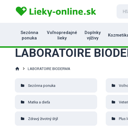
Sezónna
Voľnopredajné
Doplnky
Kozmetik
ponuka
lieky
výživy
LABORATOIRE BIOD
home
LABORATOIRE BIODERMA
Sezónna ponuka
Voľno
Matka a dieťa
Veter
Zdravý životný štýl
Plus 