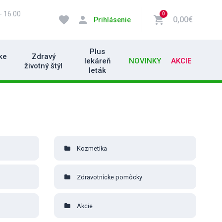
- 16.00
0
favorite
person
shopping_cart
0,00€
Prihlásenie
Plus
ke
Zdravý
lekáreň
NOVINKY
AKCIE
životný štýl
leták
Kozmetika
Zdravotnícke pomôcky
Akcie