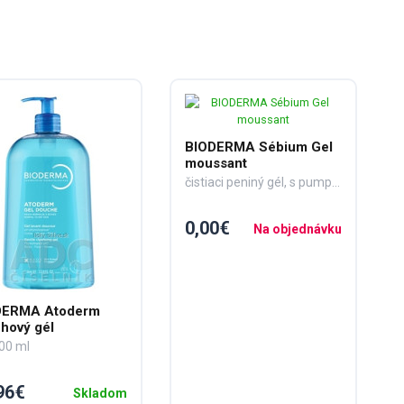
BIODERMA Sébium Gel
moussant
čistiaci peniný gél, s pumpou 1x200 ml
0,00€
Na objednávku
DERMA Atoderm
hový gél
00 ml
96€
Skladom