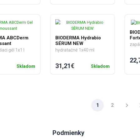
BIO
MA ABCDerm
BIODERMA Hydrabio
Fort
ssant
SÉRUM NEW
iaci gél 1x1 l
hydratačné 1x40 ml
22,
31,21€
Skladom
Skladom
chevron_right
la
1
2
Podmienky