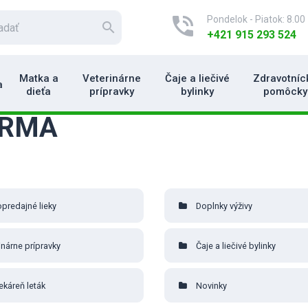
phone_in_talk
Pondelok - Piatok: 8.00 
search
+421 915 293 524
Matka a
Veterinárne
Čaje a liečivé
Zdravotníc
a
dieťa
prípravky
bylinky
pomôcky
ERMA
predajné lieky
Doplnky výživy
inárne prípravky
Čaje a liečivé bylinky
lekáreň leták
Novinky