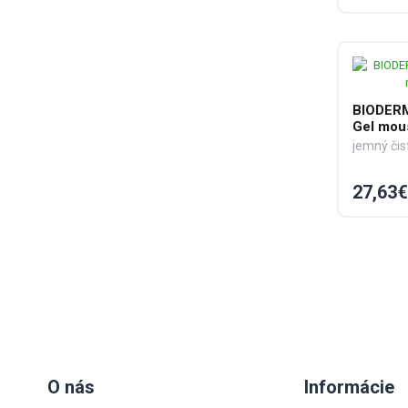
BIODER
Gel mou
jemný čist
27,63€
O nás
Informácie