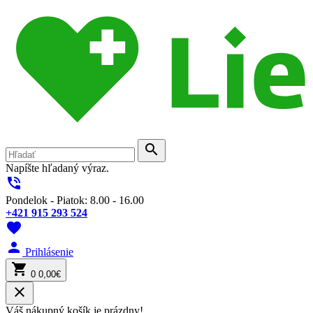
search
Napíšte hľadaný výraz.
phone_in_talk
Pondelok - Piatok: 8.00 - 16.00
+421 915 293 524
favorite
person
Prihlásenie
shopping_cart
0
0,00€
close
Váš nákupný košík je prázdny!