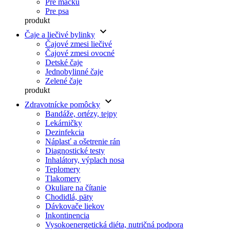
Pre mačku
Pre psa
produkt
keyboard_arrow_down
Čaje a liečivé bylinky
Čajové zmesi liečivé
Čajové zmesi ovocné
Detské čaje
Jednobylinné čaje
Zelené čaje
produkt
keyboard_arrow_down
Zdravotnícke pomôcky
Bandáže, ortézy, tejpy
Lekárničky
Dezinfekcia
Náplasť a ošetrenie rán
Diagnostické testy
Inhalátory, výplach nosa
Teplomery
Tlakomery
Okuliare na čítanie
Chodidlá, päty
Dávkovače liekov
Inkontinencia
Vysokoenergetická diéta, nutričná podpora