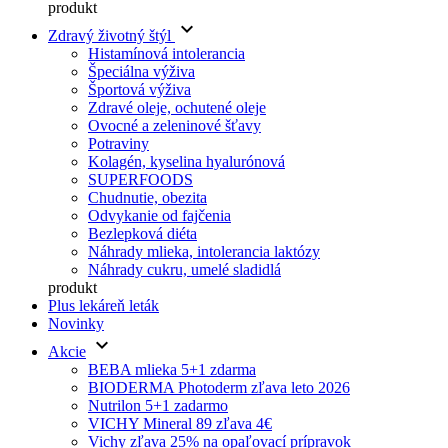
produkt
keyboard_arrow_down
Zdravý životný štýl
Histamínová intolerancia
Špeciálna výživa
Športová výživa
Zdravé oleje, ochutené oleje
Ovocné a zeleninové šťavy
Potraviny
Kolagén, kyselina hyalurónová
SUPERFOODS
Chudnutie, obezita
Odvykanie od fajčenia
Bezlepková diéta
Náhrady mlieka, intolerancia laktózy
Náhrady cukru, umelé sladidlá
produkt
Plus lekáreň leták
Novinky
keyboard_arrow_down
Akcie
BEBA mlieka 5+1 zdarma
BIODERMA Photoderm zľava leto 2026
Nutrilon 5+1 zadarmo
VICHY Mineral 89 zľava 4€
Vichy zľava 25% na opaľovací prípravok