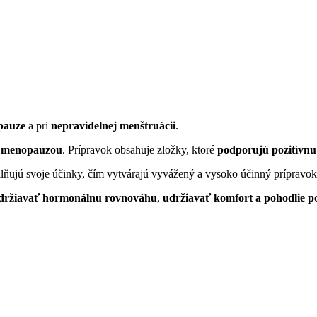
pauze
a pri
nepravidelnej menštruácii
.
s menopauzou
. Prípravok obsahuje zložky, ktoré
podporujú pozitívnu
ilňujú svoje účinky, čím vytvárajú vyvážený a vysoko účinný prípravok
držiavať hormonálnu rovnováhu
,
udržiavať komfort a pohodlie 