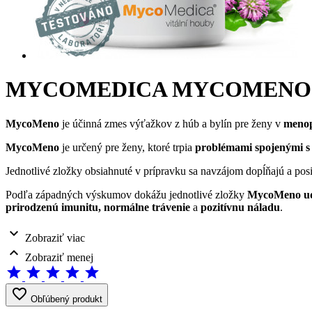
MYCOMEDICA MYCOMENO
MycoMeno
je účinná zmes výťažkov z húb a bylín pre ženy v
meno
MycoMeno
je určený pre ženy, ktoré trpia
problémami spojenými 
Jednotlivé zložky obsiahnuté v prípravku sa navzájom dopĺňajú a pos
Podľa západných výskumov dokážu jednotlivé zložky
MycoMeno
u
prirodzenú imunitu, normálne trávenie
a
pozitívnu náladu
.
expand_more
Zobraziť viac
expand_less
Zobraziť menej
star
star
star
star
star
favorite_border
Obľúbený produkt