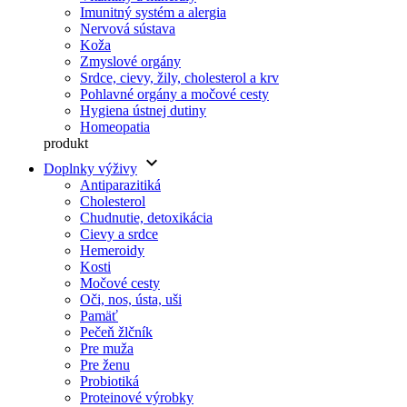
Imunitný systém a alergia
Nervová sústava
Koža
Zmyslové orgány
Srdce, cievy, žily, cholesterol a krv
Pohlavné orgány a močové cesty
Hygiena ústnej dutiny
Homeopatia
produkt
keyboard_arrow_down
Doplnky výživy
Antiparazitiká
Cholesterol
Chudnutie, detoxikácia
Cievy a srdce
Hemeroidy
Kosti
Močové cesty
Oči, nos, ústa, uši
Pamäť
Pečeň žlčník
Pre muža
Pre ženu
Probiotiká
Proteinové výrobky