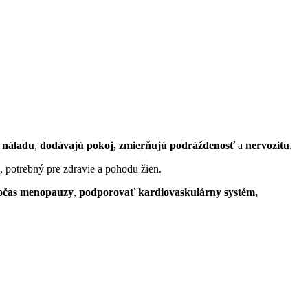
 náladu
,
dodávajú pokoj,
zmierňujú podráždenosť
a
nervozitu
.
, potrebný pre zdravie a pohodu žien.
počas menopauzy
,
podporovať kardiovaskulárny systém,