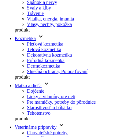
Spánok a nervy
Svaly a kĺby
Trávenie
Vitalita, energia, imunita
Vlasy, nechty, pokožka
produkt
keyboard_arrow_down
Kozmetika
Pleťová kozmetika
Telová kozmetika
Dekoratívna kozmetika
Prírodná kozmetika
Dermokozmetika
Slnečná ochrana, Po opaľovaní
produkt
keyboard_arrow_down
Matka a dieťa
Dojčenie
Lieky a vitamíny pre deti
Pre mamičky, potreby do pôrodnice
Starostlivosť o bábätko
Tehotenstvo
produkt
keyboard_arrow_down
Veterinárne prípravky
Chovateľské potreby