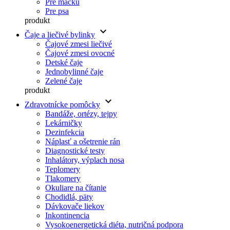
Pre mačku
Pre psa
produkt
keyboard_arrow_down
Čaje a liečivé bylinky
Čajové zmesi liečivé
Čajové zmesi ovocné
Detské čaje
Jednobylinné čaje
Zelené čaje
produkt
keyboard_arrow_down
Zdravotnícke pomôcky
Bandáže, ortézy, tejpy
Lekárničky
Dezinfekcia
Náplasť a ošetrenie rán
Diagnostické testy
Inhalátory, výplach nosa
Teplomery
Tlakomery
Okuliare na čítanie
Chodidlá, päty
Dávkovače liekov
Inkontinencia
Vysokoenergetická diéta, nutričná podpora