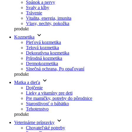
Spánok a nervy
Svaly a kĺby
Trávenie
Vitalita, energia, imunita
Vlasy, nechty, pokožka
produkt
keyboard_arrow_down
Kozmetika
Pleťová kozmetika
Telová kozmetika
Dekoratívna kozmetika
Prírodná kozmetika
Dermokozmetika
Slnečná ochrana, Po opaľovaní
produkt
keyboard_arrow_down
Matka a dieťa
Dojčenie
Lieky a vitamíny pre deti
Pre mamičky, potreby do pôrodnice
Starostlivosť o bábätko
Tehotenstvo
produkt
keyboard_arrow_down
Veterinárne prípravky
Chovateľské potreby