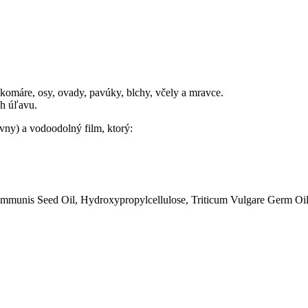
omáre, osy, ovady, pavúky, blchy, včely a mravce.
ch úľavu.
vny) a vodoodolný film, ktorý:
Communis Seed Oil, Hydroxypropylcellulose, Triticum Vulgare Germ Oil