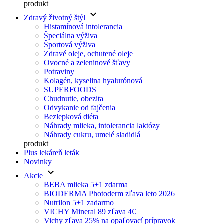
produkt
keyboard_arrow_down
Zdravý životný štýl
Histamínová intolerancia
Špeciálna výživa
Športová výživa
Zdravé oleje, ochutené oleje
Ovocné a zeleninové šťavy
Potraviny
Kolagén, kyselina hyalurónová
SUPERFOODS
Chudnutie, obezita
Odvykanie od fajčenia
Bezlepková diéta
Náhrady mlieka, intolerancia laktózy
Náhrady cukru, umelé sladidlá
produkt
Plus lekáreň leták
Novinky
keyboard_arrow_down
Akcie
BEBA mlieka 5+1 zdarma
BIODERMA Photoderm zľava leto 2026
Nutrilon 5+1 zadarmo
VICHY Mineral 89 zľava 4€
Vichy zľava 25% na opaľovací prípravok