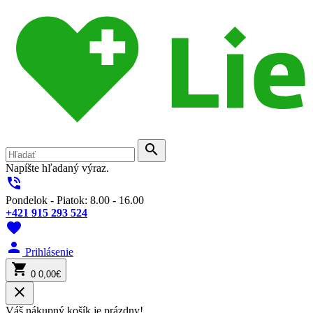
search
Napíšte hľadaný výraz.
phone_in_talk
Pondelok - Piatok: 8.00 - 16.00
+421 915 293 524
favorite
person
Prihlásenie
shopping_cart
0
0,00€
close
Váš nákupný košík je prázdny!