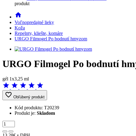
produkt
home
Voľnopredajné lieky
Koža
Repelnty, kliešte, komáre
URGO Filmogel Po bodnutí hmyzom
URGO Filmogel Po bodnutí h
gél 1x3,25 ml
star
star
star
star
star
favorite_border
Obľúbený produkt
Kód produktu:
T20239
Produkt je:
Skladom
13,28€
s DPH