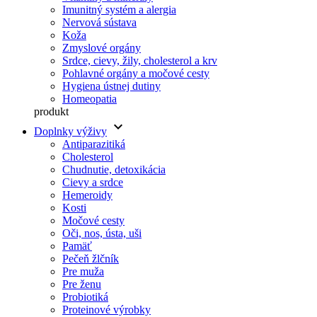
Imunitný systém a alergia
Nervová sústava
Koža
Zmyslové orgány
Srdce, cievy, žily, cholesterol a krv
Pohlavné orgány a močové cesty
Hygiena ústnej dutiny
Homeopatia
produkt
keyboard_arrow_down
Doplnky výživy
Antiparazitiká
Cholesterol
Chudnutie, detoxikácia
Cievy a srdce
Hemeroidy
Kosti
Močové cesty
Oči, nos, ústa, uši
Pamäť
Pečeň žlčník
Pre muža
Pre ženu
Probiotiká
Proteinové výrobky