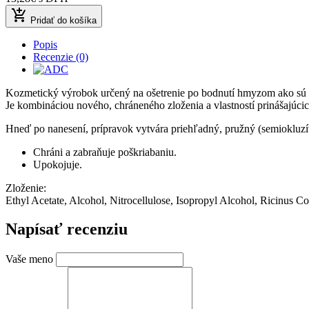
add_shopping_cart
Pridať do košíka
Popis
Recenzie (0)
Kozmetický výrobok určený na ošetrenie po bodnutí hmyzom ako sú k
Je kombináciou nového, chráneného zloženia a vlastností prinášajúci
Hneď po nanesení, prípravok vytvára priehľadný, pružný (semiokluzí
Chráni a zabraňuje poškriabaniu.
Upokojuje.
Zloženie:
Ethyl Acetate, Alcohol, Nitrocellulose, Isopropyl Alcohol, Ricinus 
Napísať recenziu
Vaše meno