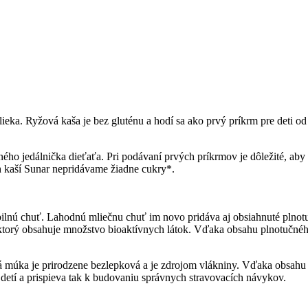
eka. Ryžová kaša je bez gluténu a hodí sa ako prvý príkrm pre deti o
ho jedálnička dieťaťa. Pri podávaní prvých príkrmov je dôležité, aby s
h kaší Sunar nepridávame žiadne cukry*.
ilnú chuť. Lahodnú mliečnu chuť im novo pridáva aj obsiahnuté plnotu
torý obsahuje množstvo bioaktívnych látok. Vďaka obsahu plnotučného
vá múka je prirodzene bezlepková a je zdrojom vlákniny. Vďaka obsahu
detí a prispieva tak k budovaniu správnych stravovacích návykov.