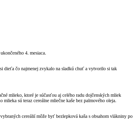
d ukončeného 4. mesiaca.
i dieťa čo najmenej zvykalo na sladkú chuť a vytvorilo si tak
čné mlieko, ktoré je súčasťou aj celého radu dojčenských mliek
 mlieka sú teraz cereálne mliečne kaše bez palmového oleja.
 vybraných cereálií môže byť bezlepková kaša s obsahom vlákniny po