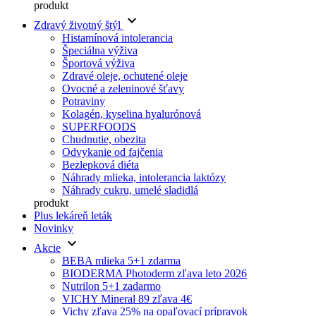
produkt
keyboard_arrow_down
Zdravý životný štýl
Histamínová intolerancia
Špeciálna výživa
Športová výživa
Zdravé oleje, ochutené oleje
Ovocné a zeleninové šťavy
Potraviny
Kolagén, kyselina hyalurónová
SUPERFOODS
Chudnutie, obezita
Odvykanie od fajčenia
Bezlepková diéta
Náhrady mlieka, intolerancia laktózy
Náhrady cukru, umelé sladidlá
produkt
Plus lekáreň leták
Novinky
keyboard_arrow_down
Akcie
BEBA mlieka 5+1 zdarma
BIODERMA Photoderm zľava leto 2026
Nutrilon 5+1 zadarmo
VICHY Mineral 89 zľava 4€
Vichy zľava 25% na opaľovací prípravok