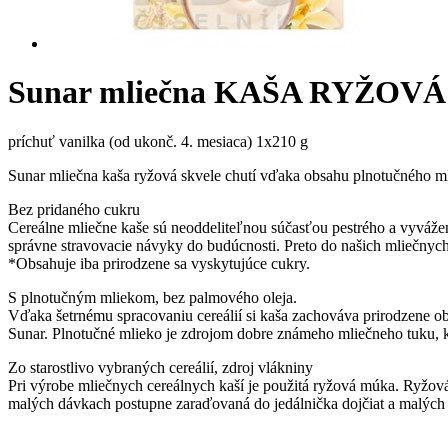
Sunar mliečna KAŠA RYŽOVÁ
príchuť vanilka (od ukonč. 4. mesiaca) 1x210 g
Sunar mliečna kaša ryžová skvele chutí vďaka obsahu plnotučného mli
Bez pridaného cukru
Cereálne mliečne kaše sú neoddeliteľnou súčasťou pestrého a vyvážené
správne stravovacie návyky do budúcnosti. Preto do našich mliečnyc
*Obsahuje iba prirodzene sa vyskytujúce cukry.
S plnotučným mliekom, bez palmového oleja.
Vďaka šetrnému spracovaniu cereálií si kaša zachováva prirodzene ob
Sunar. Plnotučné mlieko je zdrojom dobre známeho mliečneho tuku, k
Zo starostlivo vybraných cereálií, zdroj vlákniny
Pri výrobe mliečnych cereálnych kaší je použitá ryžová múka. Ryžo
malých dávkach postupne zaraďovaná do jedálnička dojčiat a malých 