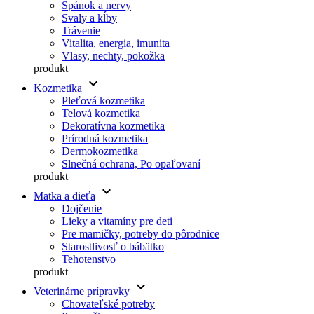
Spánok a nervy
Svaly a kĺby
Trávenie
Vitalita, energia, imunita
Vlasy, nechty, pokožka
produkt
keyboard_arrow_down
Kozmetika
Pleťová kozmetika
Telová kozmetika
Dekoratívna kozmetika
Prírodná kozmetika
Dermokozmetika
Slnečná ochrana, Po opaľovaní
produkt
keyboard_arrow_down
Matka a dieťa
Dojčenie
Lieky a vitamíny pre deti
Pre mamičky, potreby do pôrodnice
Starostlivosť o bábätko
Tehotenstvo
produkt
keyboard_arrow_down
Veterinárne prípravky
Chovateľské potreby