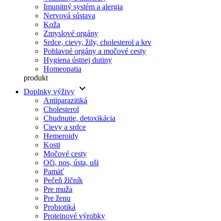
Imunitný systém a alergia
Nervová sústava
Koža
Zmyslové orgány
Srdce, cievy, žily, cholesterol a krv
Pohlavné orgány a močové cesty
Hygiena ústnej dutiny
Homeopatia
produkt
keyboard_arrow_down
Doplnky výživy
Antiparazitiká
Cholesterol
Chudnutie, detoxikácia
Cievy a srdce
Hemeroidy
Kosti
Močové cesty
Oči, nos, ústa, uši
Pamäť
Pečeň žlčník
Pre muža
Pre ženu
Probiotiká
Proteinové výrobky