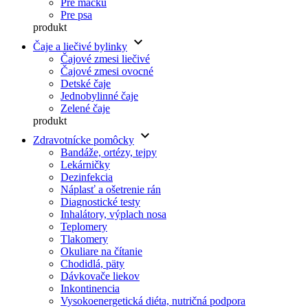
Pre mačku
Pre psa
produkt
keyboard_arrow_down
Čaje a liečivé bylinky
Čajové zmesi liečivé
Čajové zmesi ovocné
Detské čaje
Jednobylinné čaje
Zelené čaje
produkt
keyboard_arrow_down
Zdravotnícke pomôcky
Bandáže, ortézy, tejpy
Lekárničky
Dezinfekcia
Náplasť a ošetrenie rán
Diagnostické testy
Inhalátory, výplach nosa
Teplomery
Tlakomery
Okuliare na čítanie
Chodidlá, päty
Dávkovače liekov
Inkontinencia
Vysokoenergetická diéta, nutričná podpora