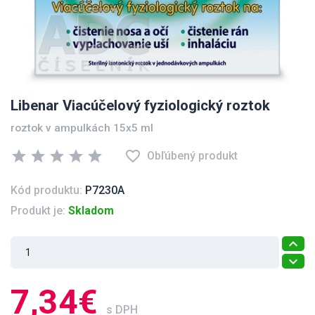
Libenar Viacúčelový fyziologický roztok
roztok v ampulkách 15x5 ml
star
star
star
star
star
favorite_border
Obľúbený produkt
Kód produktu:
P7230A
Produkt je:
Skladom
7,34€
s DPH