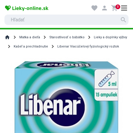
favorite
person
shopping_cart
0
search
home
Matka a dieťa
Starostlivosť o bábätko
Lieky a doplnky výživy
Kašeľ a prechladnutie
Libenar Viacúčelový fyziologický roztok