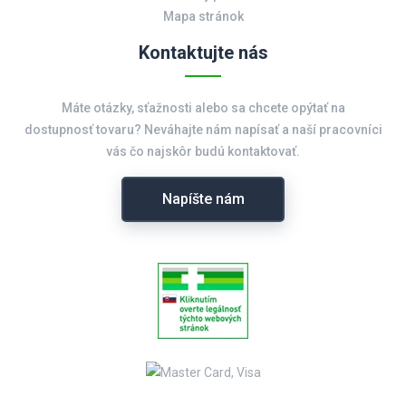
Mapa stránok
Kontaktujte nás
Máte otázky, sťažnosti alebo sa chcete opýtať na
dostupnosť tovaru? Neváhajte nám napísať a naší pracovníci
vás čo najskôr budú kontaktovať.
Napíšte nám