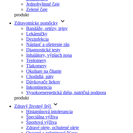
Jednobylinné čaje
Zelené čaje
produkt
keyboard_arrow_down
Zdravotnícke pomôcky
Bandáže, ortézy, tejpy
Lekárničky
Dezinfekcia
Náplasť a ošetrenie rán
Diagnostické testy
Inhalátory, výplach nosa
Teplomery
Tlakomery
Okuliare na čítanie
Chodidlá, päty
Dávkovače liekov
Inkontinencia
Vysokoenergetická diéta, nutričná podpora
produkt
keyboard_arrow_down
Zdravý životný štýl
Histamínová intolerancia
Špeciálna výživa
Športová výživa
Zdravé oleje, ochutené oleje
Ovocné a zeleninové šťavy