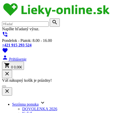
search
Napíšte hľadaný výraz.
phone_in_talk
Pondelok - Piatok: 8.00 - 16.00
+421 915 293 524
favorite
person
Prihlásenie
shopping_cart
0
0,00€
close
Váš nákupný košík je prázdny!
close
keyboard_arrow_down
Sezónna ponuka
DOVOLENKA 2026