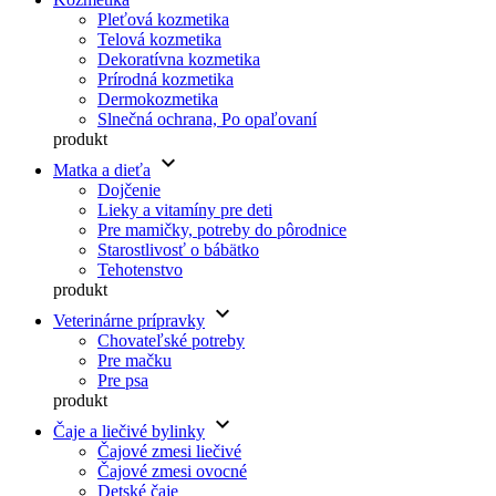
Pleťová kozmetika
Telová kozmetika
Dekoratívna kozmetika
Prírodná kozmetika
Dermokozmetika
Slnečná ochrana, Po opaľovaní
produkt
keyboard_arrow_down
Matka a dieťa
Dojčenie
Lieky a vitamíny pre deti
Pre mamičky, potreby do pôrodnice
Starostlivosť o bábätko
Tehotenstvo
produkt
keyboard_arrow_down
Veterinárne prípravky
Chovateľské potreby
Pre mačku
Pre psa
produkt
keyboard_arrow_down
Čaje a liečivé bylinky
Čajové zmesi liečivé
Čajové zmesi ovocné
Detské čaje