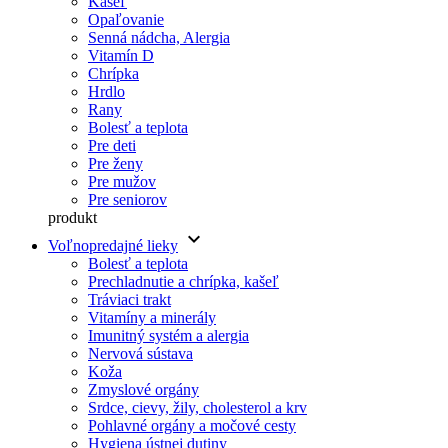
Kašeľ
Opaľovanie
Senná nádcha, Alergia
Vitamín D
Chrípka
Hrdlo
Rany
Bolesť a teplota
Pre deti
Pre ženy
Pre mužov
Pre seniorov
produkt
keyboard_arrow_down
Voľnopredajné lieky
Bolesť a teplota
Prechladnutie a chrípka, kašeľ
Tráviaci trakt
Vitamíny a minerály
Imunitný systém a alergia
Nervová sústava
Koža
Zmyslové orgány
Srdce, cievy, žily, cholesterol a krv
Pohlavné orgány a močové cesty
Hygiena ústnej dutiny