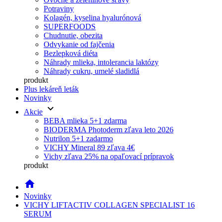
Potraviny
Kolagén, kyselina hyalurónová
SUPERFOODS
Chudnutie, obezita
Odvykanie od fajčenia
Bezlepková diéta
Náhrady mlieka, intolerancia laktózy
Náhrady cukru, umelé sladidlá
produkt
Plus lekáreň leták
Novinky
keyboard_arrow_down
Akcie
BEBA mlieka 5+1 zdarma
BIODERMA Photoderm zľava leto 2026
Nutrilon 5+1 zadarmo
VICHY Mineral 89 zľava 4€
Vichy zľava 25% na opaľovací prípravok
produkt
home
Novinky
VICHY LIFTACTIV COLLAGEN SPECIALIST 16
SERUM