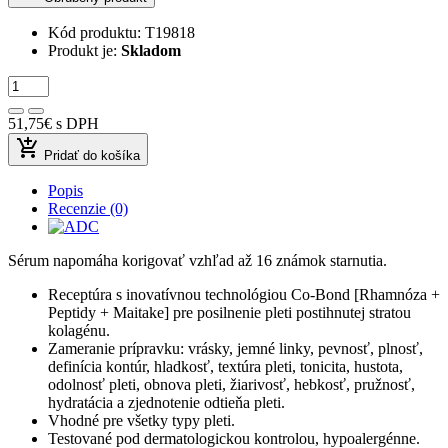
Kód produktu:
T19818
Produkt je:
Skladom
51,75€
s DPH
add_shopping_cart
Pridať do košíka
Popis
Recenzie (0)
Sérum napomáha korigovať vzhľad až 16 známok starnutia.
Receptúra s inovatívnou technológiou Co-Bond [Rhamnóza +
Peptidy + Maitake] pre posilnenie pleti postihnutej stratou
kolagénu.
Zameranie prípravku: vrásky, jemné linky, pevnosť, plnosť,
definícia kontúr, hladkosť, textúra pleti, tonicita, hustota,
odolnosť pleti, obnova pleti, žiarivosť, hebkosť, pružnosť,
hydratácia a zjednotenie odtieňa pleti.
Vhodné pre všetky typy pleti.
Testované pod dermatologickou kontrolou, hypoalergénne.