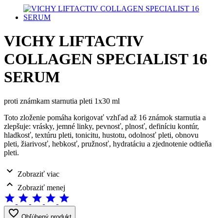
VICHY LIFTACTIV
COLLAGEN SPECIALIST 16
SERUM
proti známkam starnutia pleti 1x30 ml
Toto zloženie pomáha korigovať vzhľad až 16 známok starnutia a
zlepšuje: vrásky, jemné linky, pevnosť, plnosť, definíciu kontúr,
hladkosť, textúru pleti, tonicitu, hustotu, odolnosť pleti, obnovu
pleti, žiarivosť, hebkosť, pružnosť, hydratáciu a zjednotenie odtieňa
pleti.
expand_more
Zobraziť viac
expand_less
Zobraziť menej
star
star
star
star
star
favorite_border
Obľúbený produkt