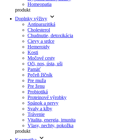
Homeopatia
produkt
keyboard_arrow_down
Doplnky výživy
Antiparazitiká
Cholesterol
Chudnutie, detoxikácia
Cievy a srdce
Hemeroidy
Kosti
Močové cesty
Oči, nos, ústa, uši
Pamäť
Pečeň žlčník
Pre muža
Pre ženu
Probiotiká
Proteinové výrobky
Spánok a nervy
Svaly a kĺby
Trávenie
Vitalita, energia, imunita
Vlasy, nechty, pokožka
produkt
keyboard_arrow_down
Kozmetika