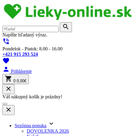
search
Napíšte hľadaný výraz.
phone_in_talk
Pondelok - Piatok: 8.00 - 16.00
+421 915 293 524
favorite
person
Prihlásenie
shopping_cart
0
0,00€
close
Váš nákupný košík je prázdny!
close
keyboard_arrow_down
Sezónna ponuka
DOVOLENKA 2026