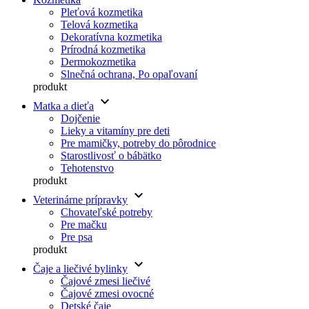
Pleťová kozmetika
Telová kozmetika
Dekoratívna kozmetika
Prírodná kozmetika
Dermokozmetika
Slnečná ochrana, Po opaľovaní
produkt
keyboard_arrow_down
Matka a dieťa
Dojčenie
Lieky a vitamíny pre deti
Pre mamičky, potreby do pôrodnice
Starostlivosť o bábätko
Tehotenstvo
produkt
keyboard_arrow_down
Veterinárne prípravky
Chovateľské potreby
Pre mačku
Pre psa
produkt
keyboard_arrow_down
Čaje a liečivé bylinky
Čajové zmesi liečivé
Čajové zmesi ovocné
Detské čaje