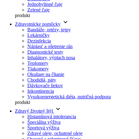
Jednobylinné čaje
Zelené čaje
produkt
keyboard_arrow_down
Zdravotnícke pomôcky
Bandáže, ortézy, tejpy
Lekárničky
Dezinfekcia
Náplasť a ošetrenie rán
Diagnostické testy
Inhalátory, výplach nosa
Teplomery
Tlakomery
Okuliare na čítanie
Chodidlá, päty
Dávkovače liekov
Inkontinencia
Vysokoenergetická diéta, nutričná podpora
produkt
keyboard_arrow_down
Zdravý životný štýl
Histamínová intolerancia
Špeciálna výživa
Športová výživa
Zdravé oleje, ochutené oleje
Ovocné a zeleninové šťavy