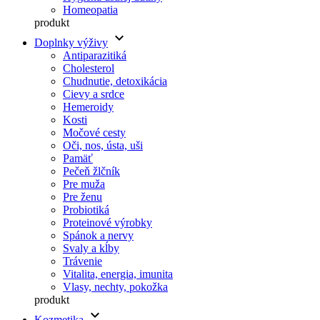
Homeopatia
produkt
keyboard_arrow_down
Doplnky výživy
Antiparazitiká
Cholesterol
Chudnutie, detoxikácia
Cievy a srdce
Hemeroidy
Kosti
Močové cesty
Oči, nos, ústa, uši
Pamäť
Pečeň žlčník
Pre muža
Pre ženu
Probiotiká
Proteinové výrobky
Spánok a nervy
Svaly a kĺby
Trávenie
Vitalita, energia, imunita
Vlasy, nechty, pokožka
produkt
keyboard_arrow_down
Kozmetika