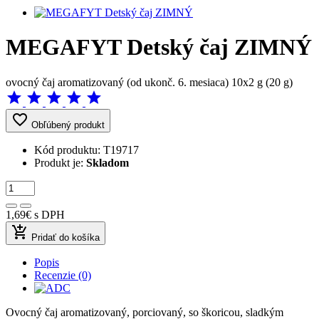
MEGAFYT Detský čaj ZIMNÝ
ovocný čaj aromatizovaný (od ukonč. 6. mesiaca) 10x2 g (20 g)
star
star
star
star
star
favorite_border
Obľúbený produkt
Kód produktu:
T19717
Produkt je:
Skladom
1,69€
s DPH
add_shopping_cart
Pridať do košíka
Popis
Recenzie (0)
Ovocný čaj aromatizovaný, porciovaný, so škoricou, sladkým