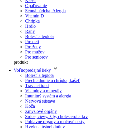
Kašeľ
Opaľovanie
Senná nádcha, Alergia
Vitamín D
Chrípka
Hrdlo
Rany
Bolesť a teplota
Pre deti
Pre ženy
Pre mužov
Pre seniorov
produkt
keyboard_arrow_down
Voľnopredajné lieky
Bolesť a teplota
Prechladnutie a chrípka, kašeľ
Tráviaci trakt
Vitamíny a minerály
Imunitný systém a alergia
Nervová sústava
Koža
Zmyslové orgány
Srdce, cievy, žily, cholesterol a krv
Pohlavné orgány a močové cesty
Hygiena ústnej dutiny