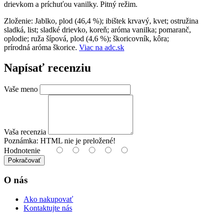
drievkom a príchuťou vanilky. Pitný režim.
Zloženie: Jablko, plod (46,4 %); ibištek krvavý, kvet; ostružina
sladká, list; sladké drievko, koreň; aróma vanilka; pomaranč,
oplodie; ruža šípová, plod (4,6 %); škoricovník, kôra;
prírodná aróma škorice.
Viac na adc.sk
Napísať recenziu
Vaše meno
Vaša recenzia
Poznámka:
HTML nie je preložené!
Hodnotenie
Pokračovať
O nás
Ako nakupovať
Kontaktujte nás