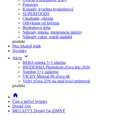
Potraviny
Kolagén, kyselina hyalurónová
SUPERFOODS
Chudnutie, obezita
Odvykanie od fajčenia
Bezlepková diéta
Náhrady mlieka, intolerancia laktózy
Náhrady cukru, umelé sladidlá
produkt
Plus lekáreň leták
Novinky
keyboard_arrow_down
Akcie
BEBA mlieka 5+1 zdarma
BIODERMA Photoderm zľava leto 2026
Nutrilon 5+1 zadarmo
VICHY Mineral 89 zľava 4€
Vichy zľava 25% na opaľovací prípravok
produkt
home
Čaje a liečivé bylinky
Detské čaje
MEGAFYT Detský čaj ZIMNÝ