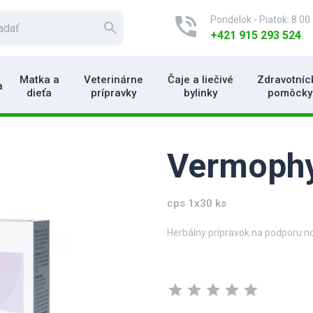
phone_in_talk
Pondelok - Piatok: 8.00 
search
+421 915 293 524
Matka a
Veterinárne
Čaje a liečivé
Zdravotníc
a
dieťa
prípravky
bylinky
pomôcky
Vermoph
cps 1x30 ks
Herbálny prípravok na podporu nor
Prítomnosť parazitických cudzopa
prejavuje najčastejšie svrbením v
star
star
star
star
star
prejavy žalúdočnej nevoľnosti, až