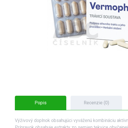
Popis
Recenzie (0)
Výživový doplnok obsahujúci vyváženú kombináciu aktívn
Prípravok obsahuje extrakty zo semien tekvice obyčajnej 