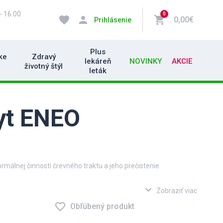
- 16.00
0
favorite
person
shopping_cart
0,00€
Prihlásenie
Plus
ke
Zdravý
lekáreň
NOVINKY
AKCIE
životný štýl
leták
yt ENEO
málnej činnosti črevného traktu a jeho prečistenie.
sníkov (napr. mrľa detská) v gastrointestinálnom trakte sa
expand_more
Zobraziť viac
 okolí konečníka (prípadne pošvy). Menej často sa vyskytujú
favorite_border
 straty chuti do jedla, podráždenosť, nepokoj a nespavosť.
Obľúbený produkt