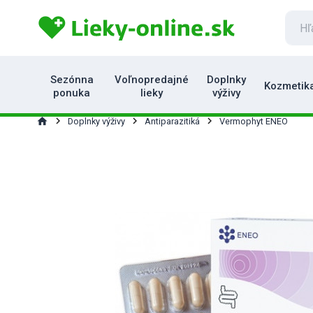
Sezónna
Voľnopredajné
Doplnky
Kozmetik
ponuka
lieky
výživy
home
Doplnky výživy
Antiparazitiká
Vermophyt ENEO