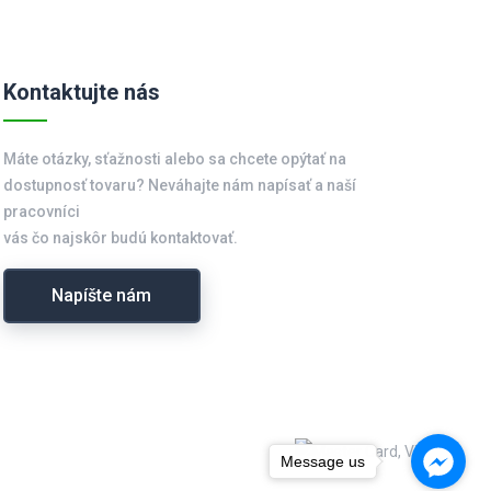
Kontaktujte nás
Máte otázky, sťažnosti alebo sa chcete opýtať na
dostupnosť tovaru? Neváhajte nám napísať a naší
pracovníci
vás čo najskôr budú kontaktovať.
Napíšte nám
Message us