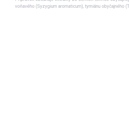
voňavého (Syzygium aromaticum), tymiánu obyčajného (Th