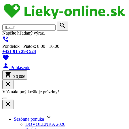
search
Napíšte hľadaný výraz.
phone_in_talk
Pondelok - Piatok: 8.00 - 16.00
+421 915 293 524
favorite
person
Prihlásenie
shopping_cart
0
0,00€
close
Váš nákupný košík je prázdny!
close
keyboard_arrow_down
Sezónna ponuka
DOVOLENKA 2026