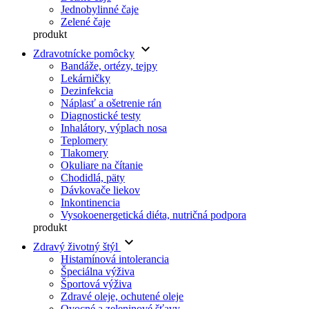
Jednobylinné čaje
Zelené čaje
produkt
keyboard_arrow_down
Zdravotnícke pomôcky
Bandáže, ortézy, tejpy
Lekárničky
Dezinfekcia
Náplasť a ošetrenie rán
Diagnostické testy
Inhalátory, výplach nosa
Teplomery
Tlakomery
Okuliare na čítanie
Chodidlá, päty
Dávkovače liekov
Inkontinencia
Vysokoenergetická diéta, nutričná podpora
produkt
keyboard_arrow_down
Zdravý životný štýl
Histamínová intolerancia
Špeciálna výživa
Športová výživa
Zdravé oleje, ochutené oleje
Ovocné a zeleninové šťavy