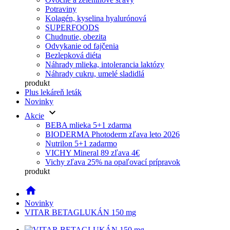
Potraviny
Kolagén, kyselina hyalurónová
SUPERFOODS
Chudnutie, obezita
Odvykanie od fajčenia
Bezlepková diéta
Náhrady mlieka, intolerancia laktózy
Náhrady cukru, umelé sladidlá
produkt
Plus lekáreň leták
Novinky
keyboard_arrow_down
Akcie
BEBA mlieka 5+1 zdarma
BIODERMA Photoderm zľava leto 2026
Nutrilon 5+1 zadarmo
VICHY Mineral 89 zľava 4€
Vichy zľava 25% na opaľovací prípravok
produkt
home
Novinky
VITAR BETAGLUKÁN 150 mg