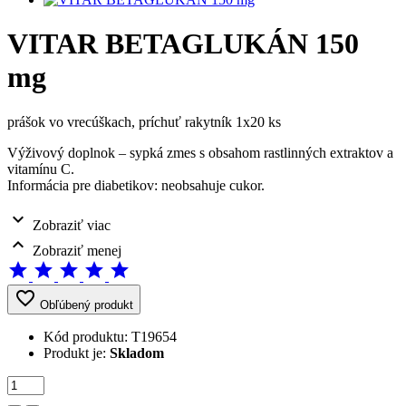
VITAR BETAGLUKÁN 150
mg
prášok vo vrecúškach, príchuť rakytník 1x20 ks
Výživový doplnok – sypká zmes s obsahom rastlinných extraktov a
vitamínu C.
Informácia pre diabetikov: neobsahuje cukor.
expand_more
Zobraziť viac
expand_less
Zobraziť menej
star
star
star
star
star
favorite_border
Obľúbený produkt
Kód produktu:
T19654
Produkt je:
Skladom