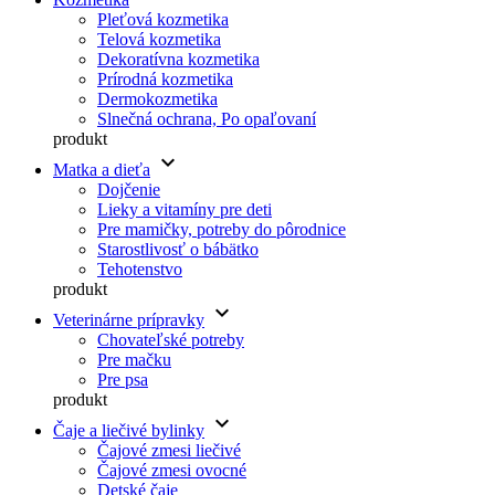
Pleťová kozmetika
Telová kozmetika
Dekoratívna kozmetika
Prírodná kozmetika
Dermokozmetika
Slnečná ochrana, Po opaľovaní
produkt
keyboard_arrow_down
Matka a dieťa
Dojčenie
Lieky a vitamíny pre deti
Pre mamičky, potreby do pôrodnice
Starostlivosť o bábätko
Tehotenstvo
produkt
keyboard_arrow_down
Veterinárne prípravky
Chovateľské potreby
Pre mačku
Pre psa
produkt
keyboard_arrow_down
Čaje a liečivé bylinky
Čajové zmesi liečivé
Čajové zmesi ovocné
Detské čaje