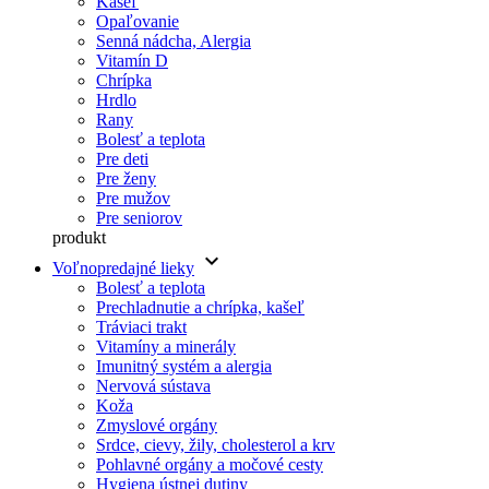
Kašeľ
Opaľovanie
Senná nádcha, Alergia
Vitamín D
Chrípka
Hrdlo
Rany
Bolesť a teplota
Pre deti
Pre ženy
Pre mužov
Pre seniorov
produkt
keyboard_arrow_down
Voľnopredajné lieky
Bolesť a teplota
Prechladnutie a chrípka, kašeľ
Tráviaci trakt
Vitamíny a minerály
Imunitný systém a alergia
Nervová sústava
Koža
Zmyslové orgány
Srdce, cievy, žily, cholesterol a krv
Pohlavné orgány a močové cesty
Hygiena ústnej dutiny