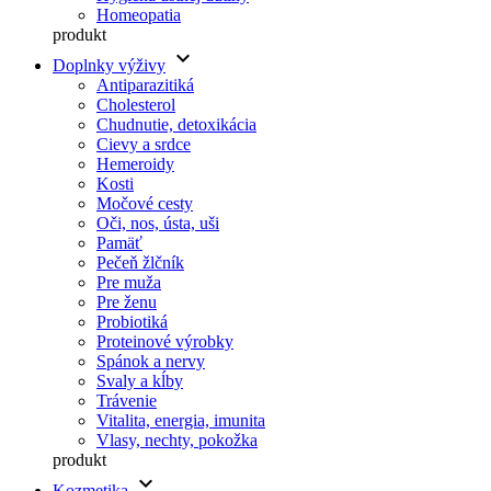
Homeopatia
produkt
keyboard_arrow_down
Doplnky výživy
Antiparazitiká
Cholesterol
Chudnutie, detoxikácia
Cievy a srdce
Hemeroidy
Kosti
Močové cesty
Oči, nos, ústa, uši
Pamäť
Pečeň žlčník
Pre muža
Pre ženu
Probiotiká
Proteinové výrobky
Spánok a nervy
Svaly a kĺby
Trávenie
Vitalita, energia, imunita
Vlasy, nechty, pokožka
produkt
keyboard_arrow_down
Kozmetika