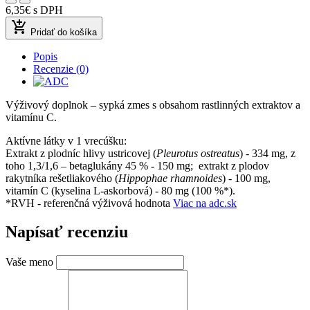
6,35€
s DPH
add_shopping_cart
Pridať do košíka
Popis
Recenzie (0)
Výživový doplnok – sypká zmes s obsahom rastlinných extraktov a
vitamínu C.
Aktívne látky v 1 vrecúšku:
Extrakt z plodníc hlivy ustricovej (
Pleurotus ostreatus
) - 334 mg, z
toho 1,3/1,6 – betaglukány 45 % - 150 mg; extrakt z plodov
rakytníka rešetliakového (
Hippophae rhamnoides
) - 100 mg,
vitamín C (kyselina L-askorbová) - 80 mg (100 %*).
*RVH - referenčná výživová hodnota
Viac na adc.sk
Napísať recenziu
Vaše meno