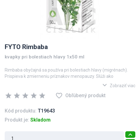
FYTO Rimbaba
kvapky pri bolestiach hlavy 1x50 ml
Rimbaba obyčajná sa používa pri bolestiach hlavy (migrénach).
Prispieva k zmierneniu príznakov menopauzy. Slúži ako
antioxidant a prispieva k psychickej a fyzickej pohode.
expand_more
Zobraziť viac
star
star
star
star
star
favorite_border
Obľúbený produkt
Kód produktu:
T19643
Produkt je:
Skladom