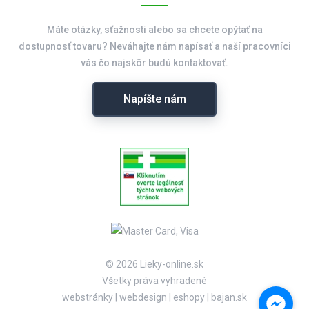
Máte otázky, sťažnosti alebo sa chcete opýtať na
dostupnosť tovaru? Neváhajte nám napísať a naší pracovníci
vás čo najskôr budú kontaktovať.
Napíšte nám
© 2026 Lieky-online.sk
Všetky práva vyhradené
webstránky
|
webdesign
|
eshopy
|
bajan.sk