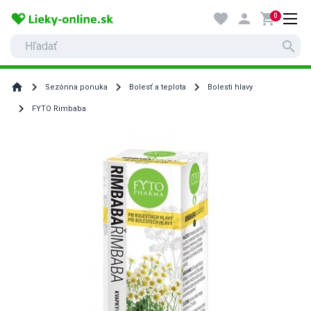
favorite
person
shopping_cart
0
search
home
Sezónna ponuka
Bolesť a teplota
Bolesti hlavy
FYTO Rimbaba