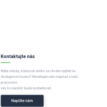
Kontaktujte nás
Máte otázky, sťažnosti alebo sa chcete opýtať na
dostupnosť tovaru? Neváhajte nám napísať a naší
pracovníci
vás čo najskôr budú kontaktovať.
Napíšte nám