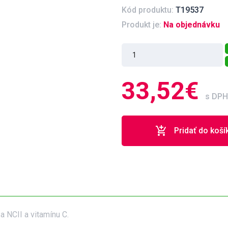
Kód produktu:
T19537
Produkt je:
Na objednávku
33,52€
s DPH
add_shopping_cart
Pridať do koší
 NCII a vitamínu C.