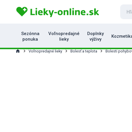
Sezónna
Voľnopredajné
Doplnky
Kozmetik
ponuka
lieky
výživy
home
Voľnopredajné lieky
Bolesť a teplota
Bolesti pohybov