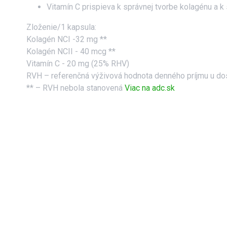
Vitamín C prispieva k správnej tvorbe kolagénu a k 
Zloženie/1 kapsula:
Kolagén NCI -32 mg **
Kolagén NCII - 40 mcg **
Vitamín C - 20 mg (25% RHV)
RVH – referenčná výživová hodnota denného príjmu u do
** – RVH nebola stanovená
Viac na adc.sk