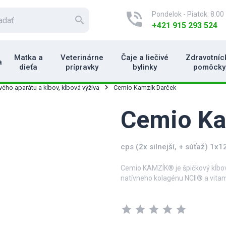
phone_in_talk
Pondelok - Piatok: 8.00 
search
+421 915 293 524
Matka a
Veterinárne
Čaje a liečivé
Zdravotníc
a
dieťa
prípravky
bylinky
pomôcky
ého aparátu a kĺbov, kĺbová výživa
Cemio Kamzík Darček
Cemio Ka
cps (2x silnejší, + súťaž) 1x1
Cemio KAMZÍK® je špičkový kĺbov
natívneho kolagénu NCII® a vita
Cemio KAMZÍK® je vhodný pre všetk
star
star
star
star
star