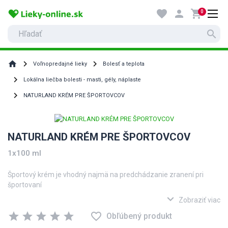
favorite
person
shopping_cart
0
search
home
Voľnopredajné lieky
Bolesť a teplota
Lokálna liečba bolesti - masti, gély, náplaste
NATURLAND KRÉM PRE ŠPORTOVCOV
NATURLAND KRÉM PRE ŠPORTOVCOV
1x100 ml
Športový krém je vhodný najmä na predchádzanie zranení pri
športovaní
expand_more
Odporúča sa pri zvýšenej námahe svalov (športovanie, tréning,
Zobraziť viac
túry a pod.)
star
star
star
star
star
favorite_border
Obľúbený produkt
účinné látky krému zlepšujú zásobovanie svalov krvou a