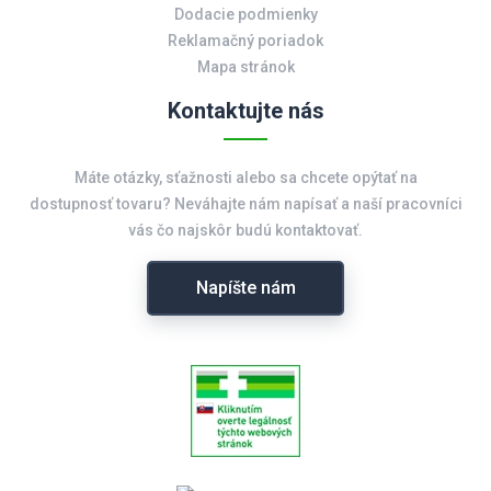
Dodacie podmienky
Reklamačný poriadok
Mapa stránok
Kontaktujte nás
Máte otázky, sťažnosti alebo sa chcete opýtať na
dostupnosť tovaru? Neváhajte nám napísať a naší pracovníci
vás čo najskôr budú kontaktovať.
Napíšte nám