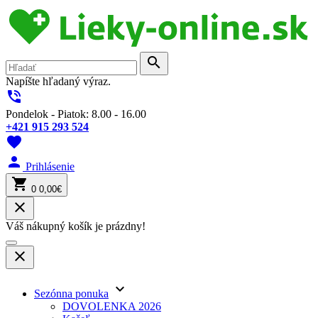
search
Napíšte hľadaný výraz.
phone_in_talk
Pondelok - Piatok: 8.00 - 16.00
+421 915 293 524
favorite
person
Prihlásenie
shopping_cart
0
0,00€
close
Váš nákupný košík je prázdny!
close
keyboard_arrow_down
Sezónna ponuka
DOVOLENKA 2026