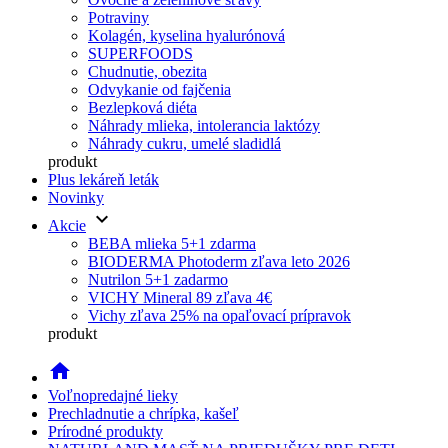
Potraviny
Kolagén, kyselina hyalurónová
SUPERFOODS
Chudnutie, obezita
Odvykanie od fajčenia
Bezlepková diéta
Náhrady mlieka, intolerancia laktózy
Náhrady cukru, umelé sladidlá
produkt
Plus lekáreň leták
Novinky
keyboard_arrow_down
Akcie
BEBA mlieka 5+1 zdarma
BIODERMA Photoderm zľava leto 2026
Nutrilon 5+1 zadarmo
VICHY Mineral 89 zľava 4€
Vichy zľava 25% na opaľovací prípravok
produkt
home
Voľnopredajné lieky
Prechladnutie a chrípka, kašeľ
Prírodné produkty