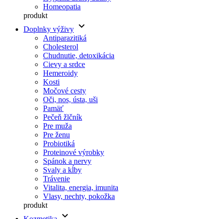
Homeopatia
produkt
keyboard_arrow_down
Doplnky výživy
Antiparazitiká
Cholesterol
Chudnutie, detoxikácia
Cievy a srdce
Hemeroidy
Kosti
Močové cesty
Oči, nos, ústa, uši
Pamäť
Pečeň žlčník
Pre muža
Pre ženu
Probiotiká
Proteinové výrobky
Spánok a nervy
Svaly a kĺby
Trávenie
Vitalita, energia, imunita
Vlasy, nechty, pokožka
produkt
keyboard_arrow_down
Kozmetika