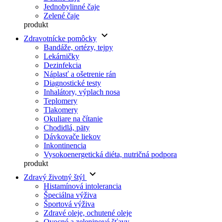
Jednobylinné čaje
Zelené čaje
produkt
keyboard_arrow_down
Zdravotnícke pomôcky
Bandáže, ortézy, tejpy
Lekárničky
Dezinfekcia
Náplasť a ošetrenie rán
Diagnostické testy
Inhalátory, výplach nosa
Teplomery
Tlakomery
Okuliare na čítanie
Chodidlá, päty
Dávkovače liekov
Inkontinencia
Vysokoenergetická diéta, nutričná podpora
produkt
keyboard_arrow_down
Zdravý životný štýl
Histamínová intolerancia
Špeciálna výživa
Športová výživa
Zdravé oleje, ochutené oleje
Ovocné a zeleninové šťavy