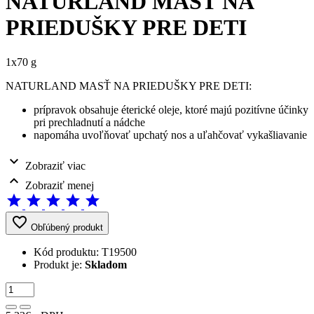
NATURLAND MASŤ NA
PRIEDUŠKY PRE DETI
1x70 g
NATURLAND MASŤ NA PRIEDUŠKY PRE DETI:
prípravok obsahuje éterické oleje, ktoré majú pozitívne účinky
pri prechladnutí a nádche
napomáha uvoľňovať upchatý nos a uľahčovať vykašliavanie
expand_more
Zobraziť viac
expand_less
Zobraziť menej
star
star
star
star
star
favorite_border
Obľúbený produkt
Kód produktu:
T19500
Produkt je:
Skladom