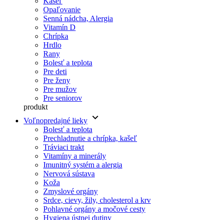
Kašeľ
Opaľovanie
Senná nádcha, Alergia
Vitamín D
Chrípka
Hrdlo
Rany
Bolesť a teplota
Pre deti
Pre ženy
Pre mužov
Pre seniorov
produkt
keyboard_arrow_down
Voľnopredajné lieky
Bolesť a teplota
Prechladnutie a chrípka, kašeľ
Tráviaci trakt
Vitamíny a minerály
Imunitný systém a alergia
Nervová sústava
Koža
Zmyslové orgány
Srdce, cievy, žily, cholesterol a krv
Pohlavné orgány a močové cesty
Hygiena ústnej dutiny