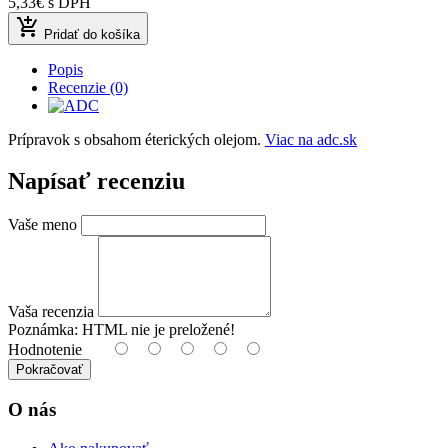
5,33€
s DPH
add_shopping_cart
Pridať do košíka
Popis
Recenzie (0)
Prípravok s obsahom éterických olejom.
Viac na adc.sk
Napísať recenziu
Vaše meno
Vaša recenzia
Poznámka:
HTML nie je preložené!
Hodnotenie
Pokračovať
O nás