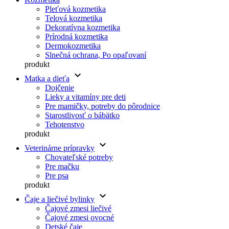
Pleťová kozmetika
Telová kozmetika
Dekoratívna kozmetika
Prírodná kozmetika
Dermokozmetika
Slnečná ochrana, Po opaľovaní
produkt
keyboard_arrow_down
Matka a dieťa
Dojčenie
Lieky a vitamíny pre deti
Pre mamičky, potreby do pôrodnice
Starostlivosť o bábätko
Tehotenstvo
produkt
keyboard_arrow_down
Veterinárne prípravky
Chovateľské potreby
Pre mačku
Pre psa
produkt
keyboard_arrow_down
Čaje a liečivé bylinky
Čajové zmesi liečivé
Čajové zmesi ovocné
Detské čaje