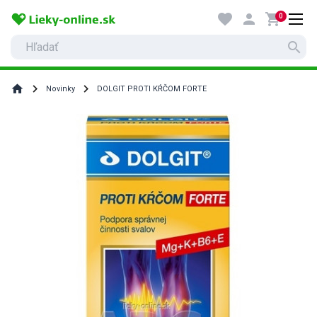
favorite
person
shopping_cart
0
search
home
Novinky
DOLGIT PROTI KŔČOM FORTE