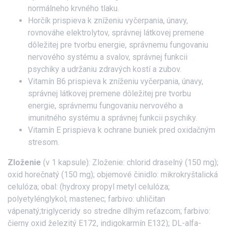
normálneho krvného tlaku.
Horčík prispieva k zníženiu vyčerpania, únavy,
rovnováhe elektrolytov, správnej látkovej premene
dôležitej pre tvorbu energie, správnemu fungovaniu
nervového systému a svalov, správnej funkcii
psychiky a udržaniu zdravých kostí a zubov.
Vitamín B6 prispieva k zníženiu vyčerpania, únavy,
správnej látkovej premene dôležitej pre tvorbu
energie, správnemu fungovaniu nervového a
imunitného systému a správnej funkcii psychiky.
Vitamín E prispieva k ochrane buniek pred oxidačným
stresom.
Zloženie
(v 1 kapsule): Zloženie: chlorid draselný (150 mg);
oxid horečnatý (150 mg); objemové činidlo: mikrokryštalická
celulóza; obal: (hydroxy propyl metyl celulóza;
polyetylénglykol; mastenec; farbivo: uhličitan
vápenatý;triglyceridy so stredne dlhým reťazcom; farbivo:
čierny oxid železitý E172, indigokarmín E132); DL-alfa-