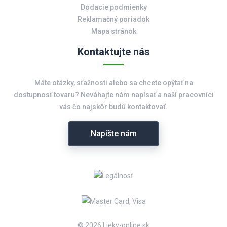
Dodacie podmienky
Reklamačný poriadok
Mapa stránok
Kontaktujte nás
Máte otázky, sťažnosti alebo sa chcete opýtať na
dostupnosť tovaru? Neváhajte nám napísať a naší pracovníci
vás čo najskôr budú kontaktovať.
Napíšte nám
© 2026 Lieky-online.sk