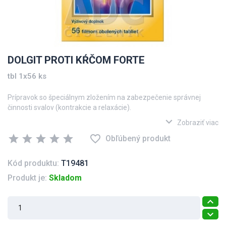
DOLGIT PROTI KŔČOM FORTE
tbl 1x56 ks
Prípravok so špeciálnym zložením na zabezpečenie správnej
činnosti svalov (kontrakcie a relaxácie).
expand_more
Zobraziť viac
star
star
star
star
star
favorite_border
Obľúbený produkt
Kód produktu:
T19481
Produkt je:
Skladom