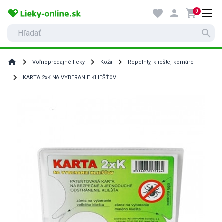
favorite
person
shopping_cart
0
search
home
Voľnopredajné lieky
Koža
Repelnty, kliešte, komáre
KARTA 2xK NA VYBERANIE KLIEŠŤOV