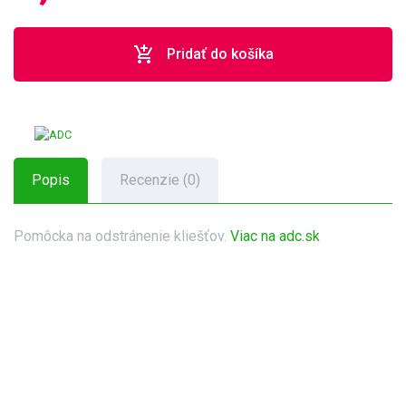
add_shopping_cart
Pridať do košíka
Popis
Recenzie (0)
Pomôcka na odstránenie kliešťov.
Viac na adc.sk