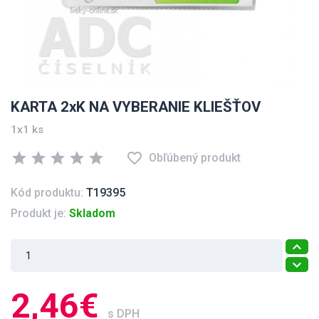
KARTA 2xK NA VYBERANIE KLIEŠŤOV
1x1 ks
star
star
star
star
star
favorite_border
Obľúbený produkt
Kód produktu:
T19395
Produkt je:
Skladom
2,46€
s DPH