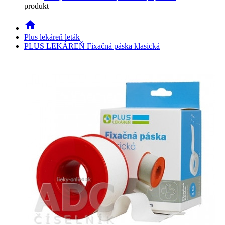
produkt
home
Plus lekáreň leták
PLUS LEKÁREŇ Fixačná páska klasická