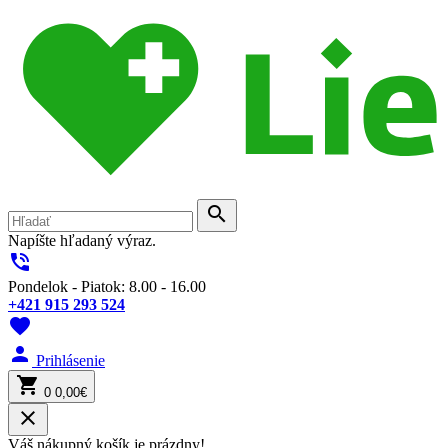
search
Napíšte hľadaný výraz.
phone_in_talk
Pondelok - Piatok: 8.00 - 16.00
+421 915 293 524
favorite
person
Prihlásenie
shopping_cart
0
0,00€
close
Váš nákupný košík je prázdny!