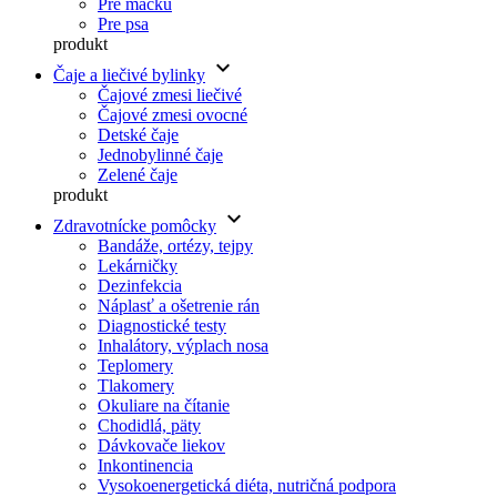
Pre mačku
Pre psa
produkt
keyboard_arrow_down
Čaje a liečivé bylinky
Čajové zmesi liečivé
Čajové zmesi ovocné
Detské čaje
Jednobylinné čaje
Zelené čaje
produkt
keyboard_arrow_down
Zdravotnícke pomôcky
Bandáže, ortézy, tejpy
Lekárničky
Dezinfekcia
Náplasť a ošetrenie rán
Diagnostické testy
Inhalátory, výplach nosa
Teplomery
Tlakomery
Okuliare na čítanie
Chodidlá, päty
Dávkovače liekov
Inkontinencia
Vysokoenergetická diéta, nutričná podpora