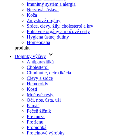
Imunitný systém a alergia
Nervová sústava
Koža
Zmyslové orgány
Srdce, cievy, žily, cholesterol a krv
Pohlavné orgány a močové cesty
Hygiena ústnej dutiny
Homeopatia
produkt
keyboard_arrow_down
Doplnky výživy
Antiparazitiká
Cholesterol
Chudnutie, detoxikácia
Cievy a srdce
Hemeroidy
Kosti
Močové cesty
Oči, nos, ústa, uši
Pamäť
Pečeň žlčník
Pre muža
Pre ženu
Probiotiká
Proteinové výrobky