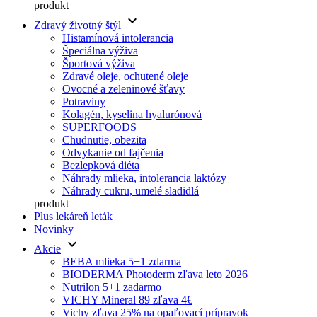
produkt
keyboard_arrow_down
Zdravý životný štýl
Histamínová intolerancia
Špeciálna výživa
Športová výživa
Zdravé oleje, ochutené oleje
Ovocné a zeleninové šťavy
Potraviny
Kolagén, kyselina hyalurónová
SUPERFOODS
Chudnutie, obezita
Odvykanie od fajčenia
Bezlepková diéta
Náhrady mlieka, intolerancia laktózy
Náhrady cukru, umelé sladidlá
produkt
Plus lekáreň leták
Novinky
keyboard_arrow_down
Akcie
BEBA mlieka 5+1 zdarma
BIODERMA Photoderm zľava leto 2026
Nutrilon 5+1 zadarmo
VICHY Mineral 89 zľava 4€
Vichy zľava 25% na opaľovací prípravok