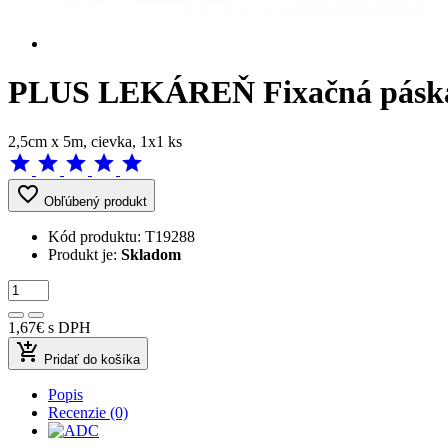
PLUS LEKÁREŇ Fixačná páska
2,5cm x 5m, cievka, 1x1 ks
star
star
star
star
star
favorite_border
Obľúbený produkt
Kód produktu:
T19288
Produkt je:
Skladom
1,67€
s DPH
add_shopping_cart
Pridať do košíka
Popis
Recenzie (0)