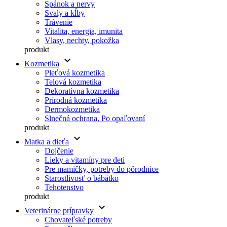
Spánok a nervy
Svaly a kĺby
Trávenie
Vitalita, energia, imunita
Vlasy, nechty, pokožka
produkt
keyboard_arrow_down
Kozmetika
Pleťová kozmetika
Telová kozmetika
Dekoratívna kozmetika
Prírodná kozmetika
Dermokozmetika
Slnečná ochrana, Po opaľovaní
produkt
keyboard_arrow_down
Matka a dieťa
Dojčenie
Lieky a vitamíny pre deti
Pre mamičky, potreby do pôrodnice
Starostlivosť o bábätko
Tehotenstvo
produkt
keyboard_arrow_down
Veterinárne prípravky
Chovateľské potreby