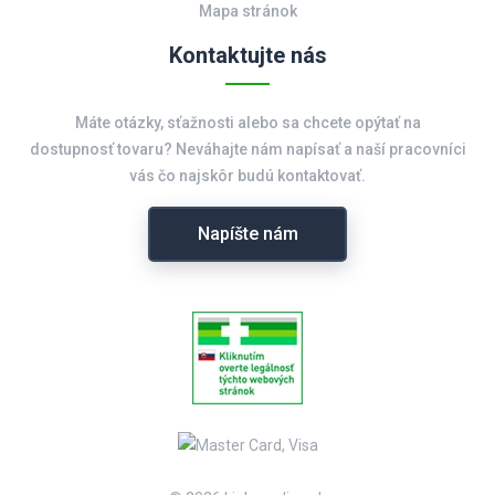
Mapa stránok
Kontaktujte nás
Máte otázky, sťažnosti alebo sa chcete opýtať na
dostupnosť tovaru? Neváhajte nám napísať a naší pracovníci
vás čo najskôr budú kontaktovať.
Napíšte nám