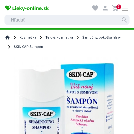
favorite
person
shopping_cart
0
search
home
Kozmetika
Telová kozmetika
Šampóny, pokožka hlavy
SKIN-CAP Šampón