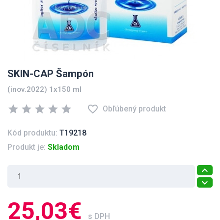
SKIN-CAP Šampón
(inov.2022) 1x150 ml
star
star
star
star
star
favorite_border
Obľúbený produkt
Kód produktu:
T19218
Produkt je:
Skladom
25,03€
s DPH