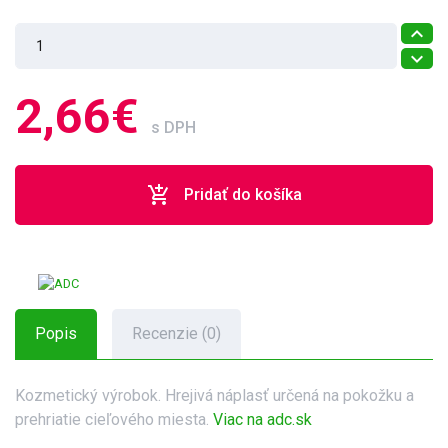
2,66€
s DPH
add_shopping_cart
Pridať do košíka
Popis
Recenzie (0)
Kozmetický výrobok. Hrejivá náplasť určená na pokožku a
prehriatie cieľového miesta.
Viac na adc.sk