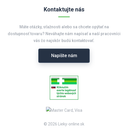
Kontaktujte nás
Máte otázky, sťažnosti alebo sa chcete opýtať na
dostupnosť tovaru? Neváhajte nám napísať a naší pracovníci
vás čo najskôr budú kontaktovať.
Napíšte nám
© 2026 Lieky-online.sk