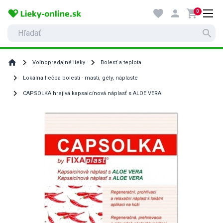
favorite
person
shopping_cart
0
search
home
Voľnopredajné lieky
Bolesť a teplota
Lokálna liečba bolesti - masti, gély, náplaste
CAPSOLKA hrejivá kapsaicínová náplasť s ALOE VERA