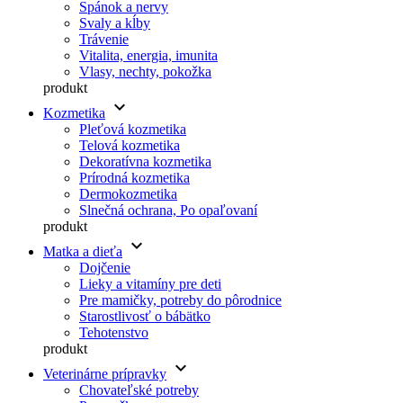
Spánok a nervy
Svaly a kĺby
Trávenie
Vitalita, energia, imunita
Vlasy, nechty, pokožka
produkt
keyboard_arrow_down
Kozmetika
Pleťová kozmetika
Telová kozmetika
Dekoratívna kozmetika
Prírodná kozmetika
Dermokozmetika
Slnečná ochrana, Po opaľovaní
produkt
keyboard_arrow_down
Matka a dieťa
Dojčenie
Lieky a vitamíny pre deti
Pre mamičky, potreby do pôrodnice
Starostlivosť o bábätko
Tehotenstvo
produkt
keyboard_arrow_down
Veterinárne prípravky
Chovateľské potreby