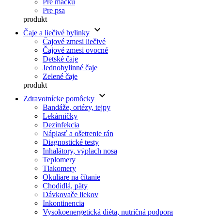
Pre mačku
Pre psa
produkt
keyboard_arrow_down
Čaje a liečivé bylinky
Čajové zmesi liečivé
Čajové zmesi ovocné
Detské čaje
Jednobylinné čaje
Zelené čaje
produkt
keyboard_arrow_down
Zdravotnícke pomôcky
Bandáže, ortézy, tejpy
Lekárničky
Dezinfekcia
Náplasť a ošetrenie rán
Diagnostické testy
Inhalátory, výplach nosa
Teplomery
Tlakomery
Okuliare na čítanie
Chodidlá, päty
Dávkovače liekov
Inkontinencia
Vysokoenergetická diéta, nutričná podpora