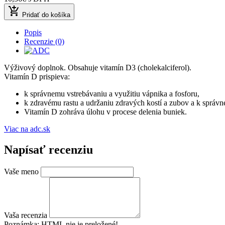
add_shopping_cart
Pridať do košíka
Popis
Recenzie (0)
Výživový doplnok. Obsahuje vitamín D3 (cholekalciferol).
Vitamín D prispieva:
k
správnemu vstrebávaniu a využitiu vápnika a fosforu,
k zdravému rastu a udržaniu zdravých kostí a zubov a k správne
Vitamín D zohráva úlohu v procese delenia buniek.
Viac na adc.sk
Napísať recenziu
Vaše meno
Vaša recenzia
Poznámka:
HTML nie je preložené!