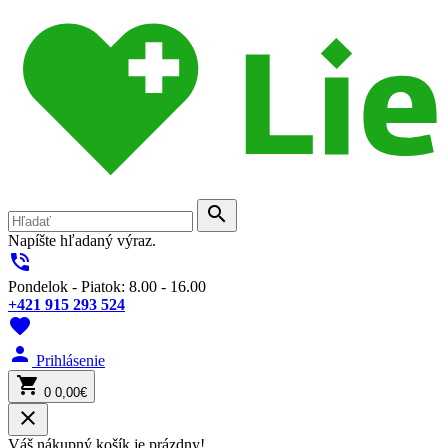
search
Napíšte hľadaný výraz.
phone_in_talk
Pondelok - Piatok: 8.00 - 16.00
+421 915 293 524
favorite
person
Prihlásenie
shopping_cart
0
0,00€
close
Váš nákupný košík je prázdny!