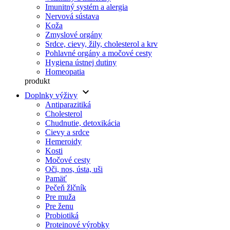
Imunitný systém a alergia
Nervová sústava
Koža
Zmyslové orgány
Srdce, cievy, žily, cholesterol a krv
Pohlavné orgány a močové cesty
Hygiena ústnej dutiny
Homeopatia
produkt
keyboard_arrow_down
Doplnky výživy
Antiparazitiká
Cholesterol
Chudnutie, detoxikácia
Cievy a srdce
Hemeroidy
Kosti
Močové cesty
Oči, nos, ústa, uši
Pamäť
Pečeň žlčník
Pre muža
Pre ženu
Probiotiká
Proteinové výrobky