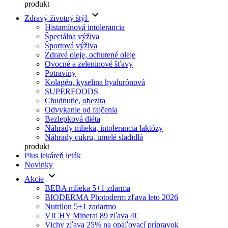
produkt
keyboard_arrow_down
Zdravý životný štýl
Histamínová intolerancia
Špeciálna výživa
Športová výživa
Zdravé oleje, ochutené oleje
Ovocné a zeleninové šťavy
Potraviny
Kolagén, kyselina hyalurónová
SUPERFOODS
Chudnutie, obezita
Odvykanie od fajčenia
Bezlepková diéta
Náhrady mlieka, intolerancia laktózy
Náhrady cukru, umelé sladidlá
produkt
Plus lekáreň leták
Novinky
keyboard_arrow_down
Akcie
BEBA mlieka 5+1 zdarma
BIODERMA Photoderm zľava leto 2026
Nutrilon 5+1 zadarmo
VICHY Mineral 89 zľava 4€
Vichy zľava 25% na opaľovací prípravok