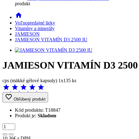
produkt
home
Voľnopredajné lieky
Vitamíny a minerály
JAMIESON
JAMIESON VITAMÍN D3 2500 IU
JAMIESON VITAMÍN D3 2500
cps (mäkké gélové kapsuly) 1x135 ks
star
star
star
star
star
favorite_border
Obľúbený produkt
Kód produktu:
T18847
Produkt je:
Skladom
10,36€
s DPH