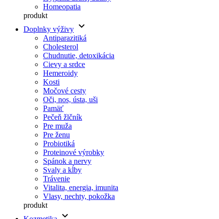
Homeopatia
produkt
keyboard_arrow_down
Doplnky výživy
Antiparazitiká
Cholesterol
Chudnutie, detoxikácia
Cievy a srdce
Hemeroidy
Kosti
Močové cesty
Oči, nos, ústa, uši
Pamäť
Pečeň žlčník
Pre muža
Pre ženu
Probiotiká
Proteinové výrobky
Spánok a nervy
Svaly a kĺby
Trávenie
Vitalita, energia, imunita
Vlasy, nechty, pokožka
produkt
keyboard_arrow_down
Kozmetika