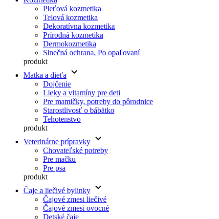
Pleťová kozmetika
Telová kozmetika
Dekoratívna kozmetika
Prírodná kozmetika
Dermokozmetika
Slnečná ochrana, Po opaľovaní
produkt
keyboard_arrow_down
Matka a dieťa
Dojčenie
Lieky a vitamíny pre deti
Pre mamičky, potreby do pôrodnice
Starostlivosť o bábätko
Tehotenstvo
produkt
keyboard_arrow_down
Veterinárne prípravky
Chovateľské potreby
Pre mačku
Pre psa
produkt
keyboard_arrow_down
Čaje a liečivé bylinky
Čajové zmesi liečivé
Čajové zmesi ovocné
Detské čaje