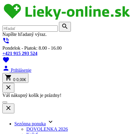
search
Napíšte hľadaný výraz.
phone_in_talk
Pondelok - Piatok: 8.00 - 16.00
+421 915 293 524
favorite
person
Prihlásenie
shopping_cart
0
0,00€
close
Váš nákupný košík je prázdny!
close
keyboard_arrow_down
Sezónna ponuka
DOVOLENKA 2026