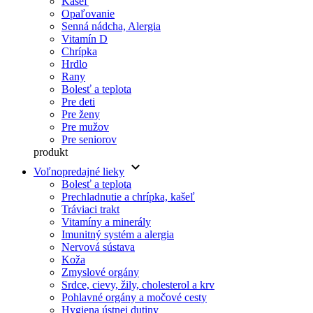
Kašeľ
Opaľovanie
Senná nádcha, Alergia
Vitamín D
Chrípka
Hrdlo
Rany
Bolesť a teplota
Pre deti
Pre ženy
Pre mužov
Pre seniorov
produkt
keyboard_arrow_down
Voľnopredajné lieky
Bolesť a teplota
Prechladnutie a chrípka, kašeľ
Tráviaci trakt
Vitamíny a minerály
Imunitný systém a alergia
Nervová sústava
Koža
Zmyslové orgány
Srdce, cievy, žily, cholesterol a krv
Pohlavné orgány a močové cesty
Hygiena ústnej dutiny