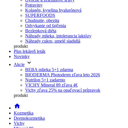
Potraviny
Kolagén, kyselina hyalurónová
SUPERFOODS
Chudnutie, obezita
Odvykanie od fajčenia
Bezlepková diéta
Náhrady mlieka, intolerancia laktózy
Náhrady cukru, umelé sladidlá
produkt
Plus lekáreň leták
Novinky
keyboard_arrow_down
Akcie
BEBA mlieka 5+1 zdarma
BIODERMA Photoderm zľava leto 2026
Nutrilon 5+1 zadarmo
VICHY Mineral 89 zľava 4€
Vichy zľava 25% na opaľovací prípravok
produkt
home
Kozmetika
Dermokozmetika
Vichy