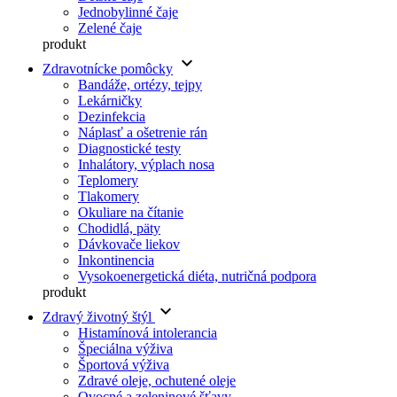
Jednobylinné čaje
Zelené čaje
produkt
keyboard_arrow_down
Zdravotnícke pomôcky
Bandáže, ortézy, tejpy
Lekárničky
Dezinfekcia
Náplasť a ošetrenie rán
Diagnostické testy
Inhalátory, výplach nosa
Teplomery
Tlakomery
Okuliare na čítanie
Chodidlá, päty
Dávkovače liekov
Inkontinencia
Vysokoenergetická diéta, nutričná podpora
produkt
keyboard_arrow_down
Zdravý životný štýl
Histamínová intolerancia
Špeciálna výživa
Športová výživa
Zdravé oleje, ochutené oleje
Ovocné a zeleninové šťavy