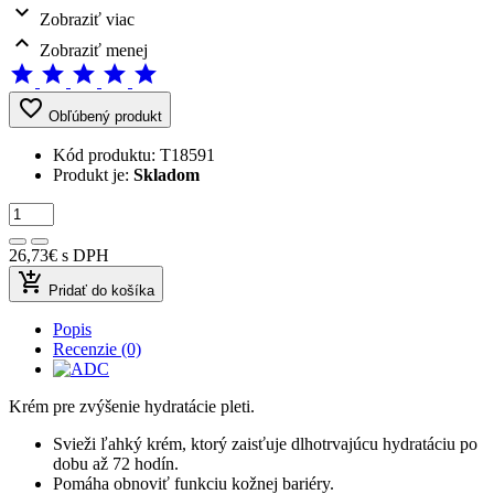
expand_more
Zobraziť viac
expand_less
Zobraziť menej
star
star
star
star
star
favorite_border
Obľúbený produkt
Kód produktu:
T18591
Produkt je:
Skladom
26,73€
s DPH
add_shopping_cart
Pridať do košíka
Popis
Recenzie (0)
Krém pre zvýšenie hydratácie pleti.
Svieži ľahký krém, ktorý zaisťuje dlhotrvajúcu hydratáciu po
dobu až 72 hodín.
Pomáha obnoviť funkciu kožnej bariéry.