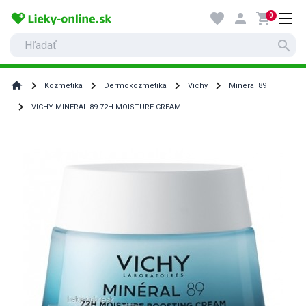
favorite
person
shopping_cart
0
search
home
Kozmetika
Dermokozmetika
Vichy
Mineral 89
VICHY MINERAL 89 72H MOISTURE CREAM