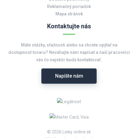
Reklamačný poriadok
Mapa stránok
Kontaktujte nás
Máte otázky, sťažnosti alebo sa chcete opýtať na
dostupnosť tovaru? Neváhajte nám napísať a naší pracovníci
vás čo najskôr budú kontaktovať.
Napíšte nám
© 2026 Lieky-online.sk