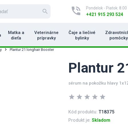
phone_in_talk
Pondelok - Piatok: 8.00 
search
+421 915 293 524
Matka a
Veterinárne
Čaje a liečivé
Zdravotníc
a
dieťa
prípravky
bylinky
pomôcky
y
Plantur 21 longhair Booster
Plantur 2
sérum na pokožku hlavy 1x1
star
star
star
star
star
Kód produktu:
T18375
Produkt je:
Skladom