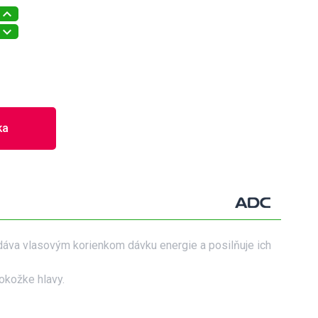
ka
odáva vlasovým korienkom dávku energie a posilňuje ich
pokožke hlavy.