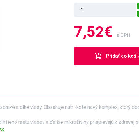
7,52€
s DPH
add_shopping_cart
Pridať do koší
zdravé a dlhé vlasy. Obsahuje nutri-kofeínový komplex, ktorý d
lhšieho rastu vlasov a ďalšie mikroživiny prispievajú k zdravej 
sk