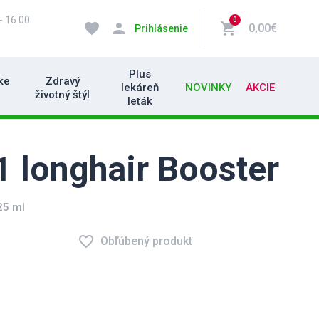
- 16.00
0
favorite
person
shopping_cart
0,00€
Prihlásenie
Plus
ke
Zdravý
lekáreň
NOVINKY
AKCIE
životný štýl
leták
1 longhair Booster
25 ml
favorite_border
Obľúbený produkt