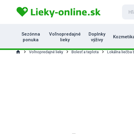
Sezónna
Voľnopredajné
Doplnky
Kozmetik
ponuka
lieky
výživy
home
Voľnopredajné lieky
Bolesť a teplota
Lokálna liečba b