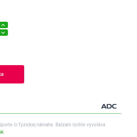
ka
porte či fyzickej námahe. Balzam rýchlo vyvoláva
sk