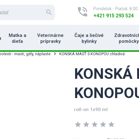
phone_in_talk
Pondelok - Piatok: 8.00 
search
+421 915 293 524
Matka a
Veterinárne
Čaje a liečivé
Zdravotníc
a
dieťa
prípravky
bylinky
pomôcky
olesti - masti, gély, náplaste
KONSKÁ MASŤ S KONOPOU chladivá
KONSKÁ 
KONOPOU 
roll-on 1x90 ml
star
star
star
star
star