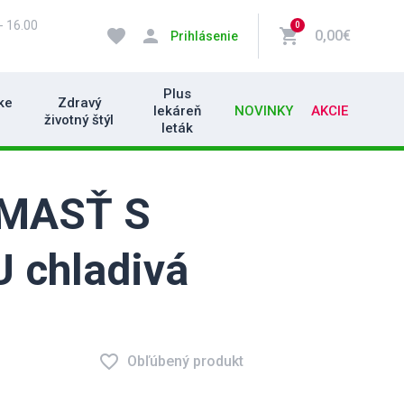
- 16.00
0
favorite
person
shopping_cart
0,00€
Prihlásenie
Plus
ke
Zdravý
lekáreň
NOVINKY
AKCIE
životný štýl
leták
MASŤ S
chladivá
favorite_border
Obľúbený produkt