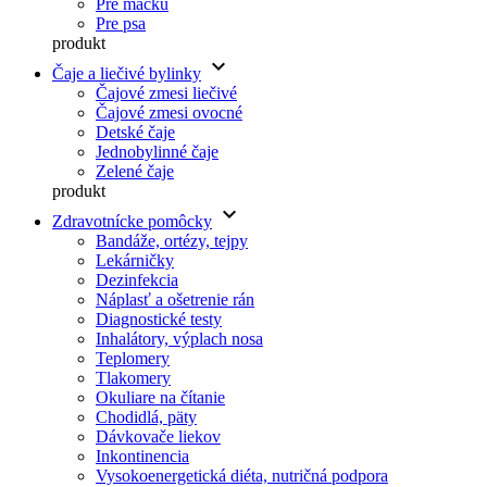
Pre mačku
Pre psa
produkt
keyboard_arrow_down
Čaje a liečivé bylinky
Čajové zmesi liečivé
Čajové zmesi ovocné
Detské čaje
Jednobylinné čaje
Zelené čaje
produkt
keyboard_arrow_down
Zdravotnícke pomôcky
Bandáže, ortézy, tejpy
Lekárničky
Dezinfekcia
Náplasť a ošetrenie rán
Diagnostické testy
Inhalátory, výplach nosa
Teplomery
Tlakomery
Okuliare na čítanie
Chodidlá, päty
Dávkovače liekov
Inkontinencia
Vysokoenergetická diéta, nutričná podpora