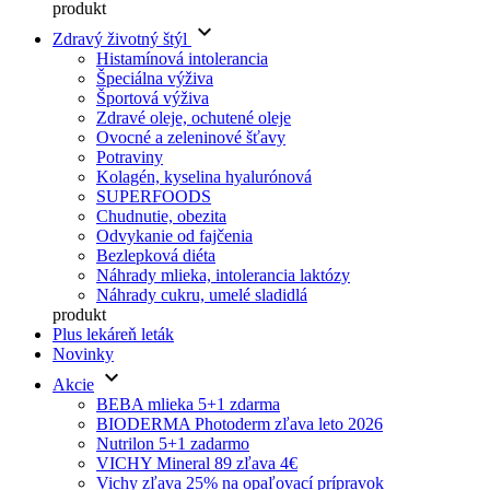
produkt
keyboard_arrow_down
Zdravý životný štýl
Histamínová intolerancia
Špeciálna výživa
Športová výživa
Zdravé oleje, ochutené oleje
Ovocné a zeleninové šťavy
Potraviny
Kolagén, kyselina hyalurónová
SUPERFOODS
Chudnutie, obezita
Odvykanie od fajčenia
Bezlepková diéta
Náhrady mlieka, intolerancia laktózy
Náhrady cukru, umelé sladidlá
produkt
Plus lekáreň leták
Novinky
keyboard_arrow_down
Akcie
BEBA mlieka 5+1 zdarma
BIODERMA Photoderm zľava leto 2026
Nutrilon 5+1 zadarmo
VICHY Mineral 89 zľava 4€
Vichy zľava 25% na opaľovací prípravok