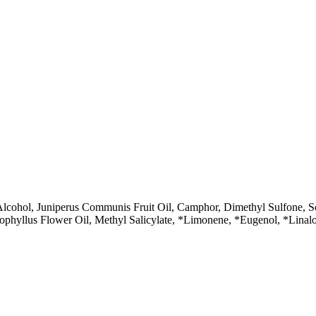
 Alcohol, Juniperus Communis Fruit Oil, Camphor, Dimethyl Sulfone, S
ophyllus Flower Oil, Methyl Salicylate, *Limonene, *Eugenol, *Linalo