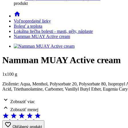
produkt
home
Voľnopredajné lieky
Bolesť a teplota
Lokálna liečba bolesti - masti, gély, náplaste
Namman MUAY Active cream
Namman MUAY Active cream
1x100 g
Zloženie: Aqua, Menthol, Polysorbate 20, Polysorbate 80, Isopropyl
Acid, Triethanolamine, Carbomer, Vanillyl Butyl Ether, Eugenia Cary
expand_more
Zobraziť viac
expand_less
Zobraziť menej
star
star
star
star
star
favorite_border
Obľúbený produkt