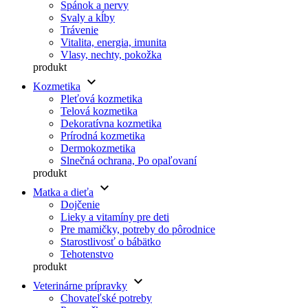
Spánok a nervy
Svaly a kĺby
Trávenie
Vitalita, energia, imunita
Vlasy, nechty, pokožka
produkt
keyboard_arrow_down
Kozmetika
Pleťová kozmetika
Telová kozmetika
Dekoratívna kozmetika
Prírodná kozmetika
Dermokozmetika
Slnečná ochrana, Po opaľovaní
produkt
keyboard_arrow_down
Matka a dieťa
Dojčenie
Lieky a vitamíny pre deti
Pre mamičky, potreby do pôrodnice
Starostlivosť o bábätko
Tehotenstvo
produkt
keyboard_arrow_down
Veterinárne prípravky
Chovateľské potreby