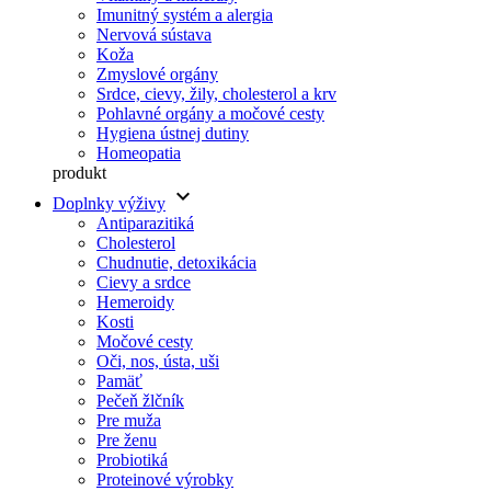
Imunitný systém a alergia
Nervová sústava
Koža
Zmyslové orgány
Srdce, cievy, žily, cholesterol a krv
Pohlavné orgány a močové cesty
Hygiena ústnej dutiny
Homeopatia
produkt
keyboard_arrow_down
Doplnky výživy
Antiparazitiká
Cholesterol
Chudnutie, detoxikácia
Cievy a srdce
Hemeroidy
Kosti
Močové cesty
Oči, nos, ústa, uši
Pamäť
Pečeň žlčník
Pre muža
Pre ženu
Probiotiká
Proteinové výrobky