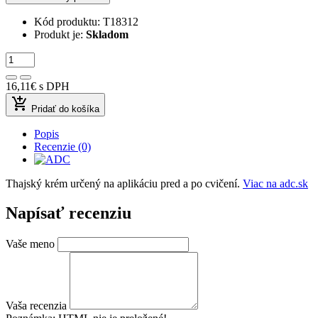
Kód produktu:
T18312
Produkt je:
Skladom
16,11€
s DPH
add_shopping_cart
Pridať do košíka
Popis
Recenzie (0)
Thajský krém určený na aplikáciu pred a po cvičení.
Viac na adc.sk
Napísať recenziu
Vaše meno
Vaša recenzia