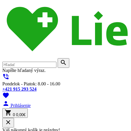
search
Napíšte hľadaný výraz.
phone_in_talk
Pondelok - Piatok: 8.00 - 16.00
+421 915 293 524
favorite
person
Prihlásenie
shopping_cart
0
0,00€
close
Váš nákupný košík je prázdny!