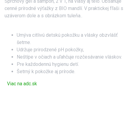
Sprchový gél a šampón, 2 v 1, na vlasy aj telo. Obsahuje
cenné prírodné výťažky z BIO mandlí. V praktickej fľaši s
uzáverom dole a s obrázkom tuleňa..
Umýva citlivú detskú pokožku a vlásky obzvlášť
šetrne.
Udržuje prirodzené pH pokožky,
Neštípe v očiach a uľahčuje rozčesávanie vláskov.
Pre každodennú hygienu detí.
Šetrný k pokožke aj prírode.
Viac na adc.sk