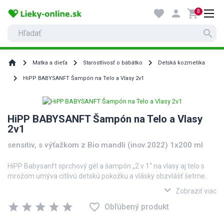
favorite
person
shopping_cart
0
search
home
Matka a dieťa
Starostlivosť o bábätko
Detská kozmetika
HiPP BABYSANFT Šampón na Telo a Vlasy 2v1
HiPP BABYSANFT Šampón na Telo a Vlasy
2v1
sensitiv, s výťažkom z Bio mandli (inov.2022) 1x200 ml
HiPP Babysanft sprchový gél a šampón „2 v 1“ na vlasy aj telo s
mrožom umýva citlivú detskú pokožku a vlásky obzvlášť šetrne.
Obsahuje cenné prírodné výťažky z BIO mandlí, udržuje prirodzené
expand_more
Zobraziť viac
pH pokožky, neštípe v očiach a uľahčuje rozčesávanie vláskov. Pre
star
star
star
star
star
favorite_border
každodennú hygienu, ktorá deti baví. V praktickej fľaši s uzáverom
Obľúbený produkt
dole.