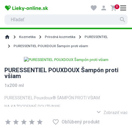
favorite
person
shopping_cart
0
search
home
Kozmetika
Prírodná kozmetika
PURESSENTIEL
PURESSENTIEL POUXDOUX Šampón proti všiam
PURESSENTIEL POUXDOUX Šampón proti
všiam
1x200 ml
PURESSENTIEL Pouxdoux® ŠAMPÓN PROTI VŠIAM
NA KAŽDODENNÉ POUŽÍVANIE.
expand_more
S certifikátom BIO.
Zobraziť viac
100% prírodné zloženie.
star
star
star
star
star
favorite_border
Obľúbený produkt
Doplnok odvšivovacej starostlivosti. s BIO esenciálnymi olejmi.