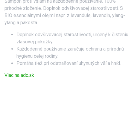
Šampón proti všiam na každodenné používanie. 100%
20,0 % všetkých prísad pochádza z bio fariem.
prírodné zloženie. Doplnok odvšivovacej starostlivosti. S
BIO esenciálnymi olejmi napr. z levandule, lavendin, ylang-
ylang a pakosta.
Doplnok odvšivovacej starostlivosti, určený k čisteniu
vlasovej pokožky.
Každodenné používanie zaručuje ochranu a prírodnú
hygienu celej rodiny.
Pomáha tiež pri odstraňovaní uhynutých vší a hníd.
Viac na adc.sk