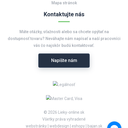
Mapa stránok
Kontaktujte nás
Máte otázky, sťažnosti alebo sa chcete opýtať na
dostupnosť tovaru? Neváhajte nám napísať a naší pracovníci
vás čo najskôr budú kontaktovať.
Napíšte nám
© 2026 Lieky-online.sk
Všetky práva vyhradené
webstránky
|
webdesign
|
eshopy
|
bajan.sk