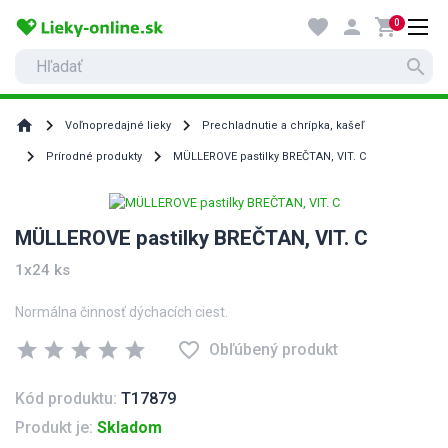
favorite
person
shopping_cart
0
search
home
Voľnopredajné lieky
Prechladnutie a chrípka, kašeľ
Prírodné produkty
MÜLLEROVE pastilky BREČTAN, VIT. C
MÜLLEROVE pastilky BREČTAN, VIT. C
1x24 ks
Normálna činnosť dýchacích ciest.
star
star
star
star
star
favorite_border
Obľúbený produkt
Kód produktu:
T17879
Produkt je:
Skladom