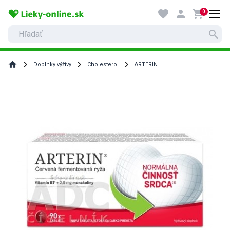
favorite
person
shopping_cart
0
search
home
Doplnky výživy
Cholesterol
ARTERIN