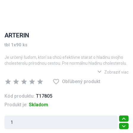
ARTERIN
tbl 1x90 ks
Je určený ľuďom, ktorí sa chcú efektívne starat o hladinu svojho
cholesterolu prírodnou cestou. Pre normálnu hladinu cholesterolu.
expand_more
Zobraziť viac
star
star
star
star
star
favorite_border
Obľúbený produkt
Kód produktu:
T17805
Produkt je:
Skladom