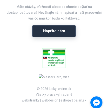
Máte otázky, sťažnosti alebo sa chcete opýtať na
dostupnosť tovaru? Neváhajte nám napísať a naší pracovníci
vás čo najskôr budú kontaktovať.
Napíšte nám
© 2026 Lieky-online.sk
Všetky práva vyhradené
webstránky
|
webdesign
|
eshopy
|
bajan.sk