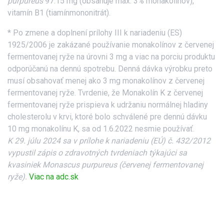
purpureus
97.15 mg (obsahuje max. 3% monakolínov),
vitamín B1 (tiamínmononitrát).
* Po zmene a doplnení prílohy III k nariadeniu (ES)
1925/2006 je zakázané používanie monakolínov z červenej
fermentovanej ryže na úrovni 3 mg a viac na porciu produktu
odporúčanú na dennú spotrebu. Denná dávka výrobku preto
musí obsahovať menej ako 3 mg monakolínov z červenej
fermentovanej ryže. Tvrdenie, že Monakolín K z červenej
fermentovanej ryže prispieva k udržaniu normálnej hladiny
cholesterolu v krvi, ktoré bolo schválené pre dennú dávku
10 mg monakolínu K, sa od 1.6.2022 nesmie používať.
K 29. júlu 2024 sa v prílohe k nariadeniu (EÚ) č. 432/2012
vypustil zápis o zdravotných tvrdeniach týkajúci sa
kvasiniek Monascus purpureus (červenej fermentovanej
ryže).
Viac na adc.sk