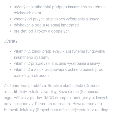
určený na krátkodobú podporu imunitného systému a
dýchacích ciest
vhodný pri prvých príznakoch vyčerpania a únavy
dávkovanie podľa telesnej hmotnosti
pre deti od 3 rokov a dospelých
ÚČINKY
vitamín C, zinok prispievajú k správnemu fungovaniu
imunitného systému
vitamín C prispieva k zníženiu vyčerpania a únavy
vitamín C a zinok prispievajú k ochrane buniek pred
oxidačným stresom
Zloženie: voda, fruktóza, Rosička okrúhlolistá (Drosera
rotundifolia)–extrakt z rastliny, Baza čierna (Sambucus
nigra)–šťava z plodov, IMG® (komplex biologicky aktívnych
polysacharidov z Pleurotus ostreatus- Hliva ustricovitá),
Huľavník lekársky (Sisymbrium officinale)–extrakt z rastliny,