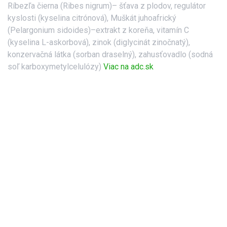
Ríbezľa čierna (Ribes nigrum)– šťava z plodov, regulátor
kyslosti (kyselina citrónová), Muškát juhoafrický
(Pelargonium sidoides)–extrakt z koreňa, vitamín C
(kyselina L-askorbová), zinok (diglycinát zinočnatý),
konzervačná látka (sorban draselný), zahusťovadlo (sodná
soľ karboxymetylcelulózy)
Viac na adc.sk