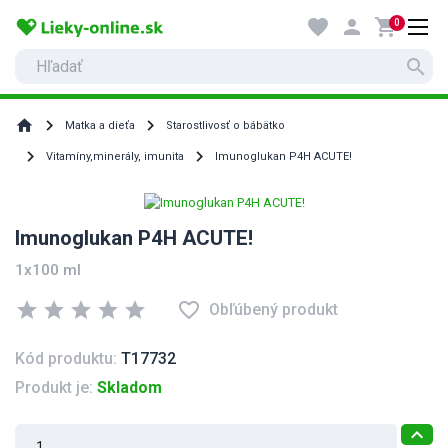
favorite
person
shopping_cart
0
search
home
Matka a dieťa
Starostlivosť o bábätko
Vitamíny,minerály, imunita
Imunoglukan P4H ACUTE!
Imunoglukan P4H ACUTE!
1x100 ml
star
star
star
star
star
favorite_border
Obľúbený produkt
Kód produktu:
T17732
Produkt je:
Skladom