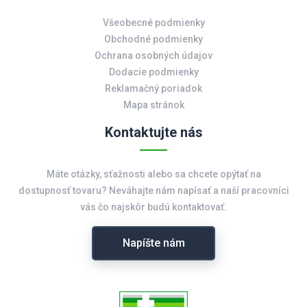
Všeobecné podmienky
Obchodné podmienky
Ochrana osobných údajov
Dodacie podmienky
Reklamačný poriadok
Mapa stránok
Kontaktujte nás
Máte otázky, sťažnosti alebo sa chcete opýtať na
dostupnosť tovaru? Neváhajte nám napísať a naší pracovníci
vás čo najskôr budú kontaktovať.
Napíšte nám