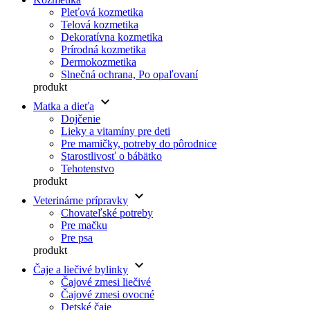
Pleťová kozmetika
Telová kozmetika
Dekoratívna kozmetika
Prírodná kozmetika
Dermokozmetika
Slnečná ochrana, Po opaľovaní
produkt
keyboard_arrow_down
Matka a dieťa
Dojčenie
Lieky a vitamíny pre deti
Pre mamičky, potreby do pôrodnice
Starostlivosť o bábätko
Tehotenstvo
produkt
keyboard_arrow_down
Veterinárne prípravky
Chovateľské potreby
Pre mačku
Pre psa
produkt
keyboard_arrow_down
Čaje a liečivé bylinky
Čajové zmesi liečivé
Čajové zmesi ovocné
Detské čaje