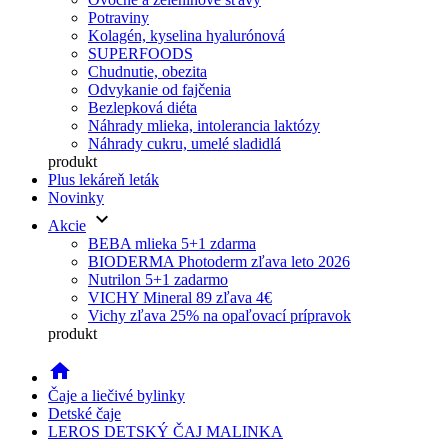
Potraviny
Kolagén, kyselina hyalurónová
SUPERFOODS
Chudnutie, obezita
Odvykanie od fajčenia
Bezlepková diéta
Náhrady mlieka, intolerancia laktózy
Náhrady cukru, umelé sladidlá
produkt
Plus lekáreň leták
Novinky
keyboard_arrow_down
Akcie
BEBA mlieka 5+1 zdarma
BIODERMA Photoderm zľava leto 2026
Nutrilon 5+1 zadarmo
VICHY Mineral 89 zľava 4€
Vichy zľava 25% na opaľovací prípravok
produkt
home
Čaje a liečivé bylinky
Detské čaje
LEROS DETSKÝ ČAJ MALINKA