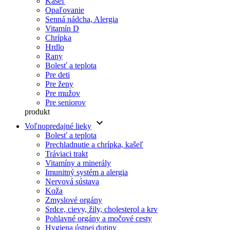
Kašeľ
Opaľovanie
Senná nádcha, Alergia
Vitamín D
Chrípka
Hrdlo
Rany
Bolesť a teplota
Pre deti
Pre ženy
Pre mužov
Pre seniorov
produkt
keyboard_arrow_down
Voľnopredajné lieky
Bolesť a teplota
Prechladnutie a chrípka, kašeľ
Tráviaci trakt
Vitamíny a minerály
Imunitný systém a alergia
Nervová sústava
Koža
Zmyslové orgány
Srdce, cievy, žily, cholesterol a krv
Pohlavné orgány a močové cesty
Hygiena ústnej dutiny