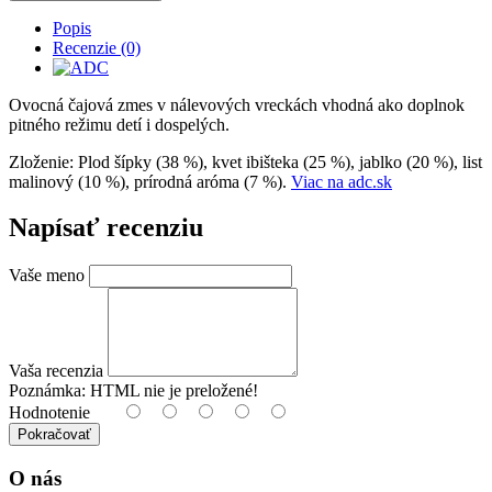
Popis
Recenzie (0)
Ovocná čajová zmes v nálevových vreckách vhodná ako doplnok
pitného režimu detí i dospelých.
Zloženie: Plod šípky (38 %), kvet ibišteka (25 %), jablko (20 %), list
malinový (10 %), prírodná aróma (7 %).
Viac na adc.sk
Napísať recenziu
Vaše meno
Vaša recenzia
Poznámka:
HTML nie je preložené!
Hodnotenie
Pokračovať
O nás