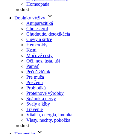
Homeopatia
produkt
keyboard_arrow_down
Doplnky výživy
Antiparazitiká
Cholesterol
Chudnutie, detoxikácia
Cievy a srdce
Hemeroidy
Kosti
Močové cesty
Oči, nos, ústa, uši
Pamäť
Pečeň žlčník
Pre muža
Pre ženu
Probiotiká
Proteinové výrobky
Spánok a nervy
Svaly a kĺby
Trávenie
Vitalita, energia, imunita
Vlasy, nechty, pokožka
produkt
keyboard_arrow_down
Kozmetika