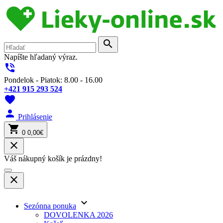
search
Napíšte hľadaný výraz.
phone_in_talk
Pondelok - Piatok: 8.00 - 16.00
+421 915 293 524
favorite
person
Prihlásenie
shopping_cart
0
0,00€
close
Váš nákupný košík je prázdny!
close
keyboard_arrow_down
Sezónna ponuka
DOVOLENKA 2026