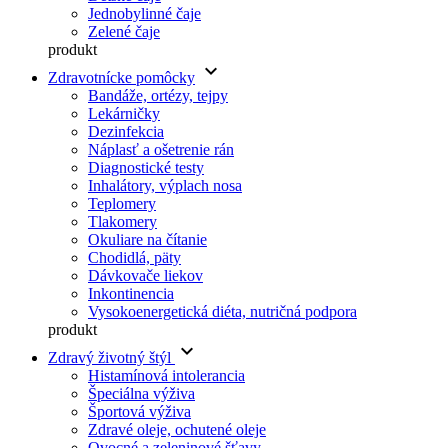
Jednobylinné čaje
Zelené čaje
produkt
keyboard_arrow_down
Zdravotnícke pomôcky
Bandáže, ortézy, tejpy
Lekárničky
Dezinfekcia
Náplasť a ošetrenie rán
Diagnostické testy
Inhalátory, výplach nosa
Teplomery
Tlakomery
Okuliare na čítanie
Chodidlá, päty
Dávkovače liekov
Inkontinencia
Vysokoenergetická diéta, nutričná podpora
produkt
keyboard_arrow_down
Zdravý životný štýl
Histamínová intolerancia
Špeciálna výživa
Športová výživa
Zdravé oleje, ochutené oleje
Ovocné a zeleninové šťavy