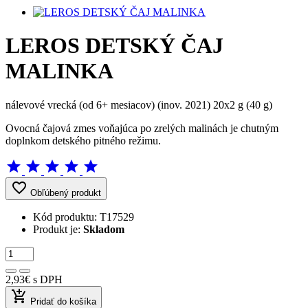
LEROS DETSKÝ ČAJ
MALINKA
nálevové vrecká (od 6+ mesiacov) (inov. 2021) 20x2 g (40 g)
Ovocná čajová zmes voňajúca po zrelých malinách je chutným
doplnkom detského pitného režimu.
star
star
star
star
star
favorite_border
Obľúbený produkt
Kód produktu:
T17529
Produkt je:
Skladom
2,93€
s DPH
add_shopping_cart
Pridať do košíka