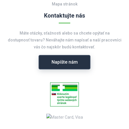
Mapa stránok
Kontaktujte nás
Máte otázky, sťažnosti alebo sa chcete opýtať na
dostupnosť tovaru? Neváhajte nám napísať a naší pracovníci
vás čo najskôr budú kontaktovať.
Napíšte nám