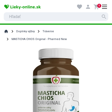
favorite
person
shopping_cart
0
search
home
Doplnky výživy
Trávenie
MASTICHA CHIOS Original - Pharmed New