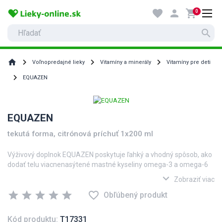
favorite
person
shopping_cart
0
search
home
Voľnopredajné lieky
Vitamíny a minerály
Vitamíny pre deti
EQUAZEN
EQUAZEN
tekutá forma, citrónová príchuť 1x200 ml
Výživový doplnok EQUAZEN poskytuje ľahký a vhodný spôsob, ako
dodať telu viacnenasýtené mastné kyseliny omega-3 a omega-6
vo vyvážených pomeroch. Pri výrobe EQUAZEN sa používajú
expand_more
Zobraziť viac
výlučne prírodné, vysoko kvalitné zložky. Zdrojom rybieho oleja sú
star
star
star
star
star
favorite_border
sardinky a sardely, známe tým, že obsahujú prirodzene vysoké
Obľúbený produkt
koncentrácie kyseliny eikosapentaénovej (EPA).
Kód produktu:
T17331