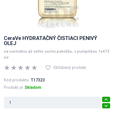
CeraVe HYDRATAČNÝ ČISTIACI PENIVÝ
OLEJ
na normálnu až veľmi suchú pokožku, s pumpičkou 1x473
ml
star
star
star
star
star
favorite_border
Obľúbený produkt
Kód produktu:
T17323
Produkt je:
Skladom