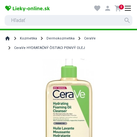
favorite
person
shopping_cart
0
search
home
Kozmetika
Dermokozmetika
CeraVe
CeraVe HYDRATAČNÝ ČISTIACI PENIVÝ OLEJ