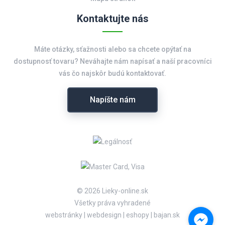
Kontaktujte nás
Máte otázky, sťažnosti alebo sa chcete opýtať na
dostupnosť tovaru? Neváhajte nám napísať a naší pracovníci
vás čo najskôr budú kontaktovať.
Napíšte nám
© 2026 Lieky-online.sk
Všetky práva vyhradené
webstránky
|
webdesign
|
eshopy
|
bajan.sk