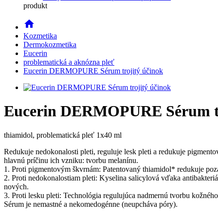
produkt
home
Kozmetika
Dermokozmetika
Eucerin
problematická a aknózna pleť
Eucerin DERMOPURE Sérum trojitý účinok
Eucerin DERMOPURE Sérum tr
thiamidol, problematická pleť 1x40 ml
Redukuje nedokonalosti pleti, reguluje lesk pleti a redukuje pigmen
hlavnú príčinu ich vzniku: tvorbu melanínu.
1. Proti pigmentovým škvrnám: Patentovaný thiamidol* redukuje poz
2. Proti nedokonalostiam pleti: Kyselina salicylová vďaka antibakte
nových.
3. Proti lesku pleti: Technológia regulujúca nadmernú tvorbu kožnéh
Sérum je nemastné a nekomedogénne (neupcháva póry).