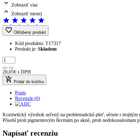
expand_more
Zobraziť viac
expand_less
Zobraziť menej
star
star
star
star
star
favorite_border
Obľúbený produkt
Kód produktu:
T17317
Produkt je:
Skladom
20,05€
s DPH
add_shopping_cart
Pridať do košíka
Popis
Recenzie (0)
Kozmetický výrobok určený na problematickú pleť, sérum s trojitým
Pôsobí proti pigmentovým škvrnám po akné, proti nedokonalostiam plet
Napísať recenziu