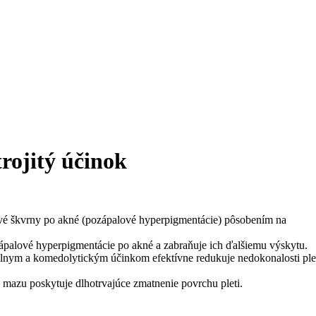
ojitý účinok
tové škvrny po akné (pozápalové hyperpigmentácie) pôsobením na
ápalové hyperpigmentácie po akné a zabraňuje ich ďalšiemu výskytu.
riálnym a komedolytickým účinkom efektívne redukuje nedokonalosti pl
o mazu poskytuje dlhotrvajúce zmatnenie povrchu pleti.