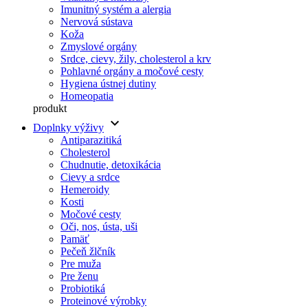
Imunitný systém a alergia
Nervová sústava
Koža
Zmyslové orgány
Srdce, cievy, žily, cholesterol a krv
Pohlavné orgány a močové cesty
Hygiena ústnej dutiny
Homeopatia
produkt
keyboard_arrow_down
Doplnky výživy
Antiparazitiká
Cholesterol
Chudnutie, detoxikácia
Cievy a srdce
Hemeroidy
Kosti
Močové cesty
Oči, nos, ústa, uši
Pamäť
Pečeň žlčník
Pre muža
Pre ženu
Probiotiká
Proteinové výrobky