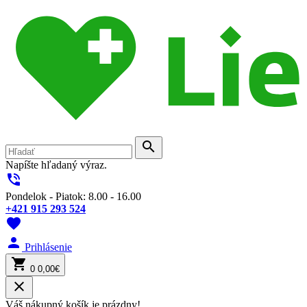
search
Napíšte hľadaný výraz.
phone_in_talk
Pondelok - Piatok: 8.00 - 16.00
+421 915 293 524
favorite
person
Prihlásenie
shopping_cart
0
0,00€
close
Váš nákupný košík je prázdny!