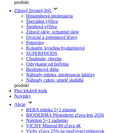
produkt
keyboard_arrow_down
Zdravý životný štýl
Histamínová intolerancia
Špeciálna výživa
Športová výživa
Zdravé oleje, ochutené oleje
Ovocné a zeleninové šťavy
Potraviny
Kolagén, kyselina hyalurónová
SUPERFOODS
Chudnutie, obezita
Odvykanie od fajčenia
Bezlepková diéta
Náhrady mlieka, intolerancia laktózy
Náhrady cukru, umelé sladidlá
produkt
Plus lekáreň leták
Novinky
keyboard_arrow_down
Akcie
BEBA mlieka 5+1 zdarma
BIODERMA Photoderm zľava leto 2026
Nutrilon 5+1 zadarmo
VICHY Mineral 89 zľava 4€
Vichy zľava 25% na opaľovací prípravok