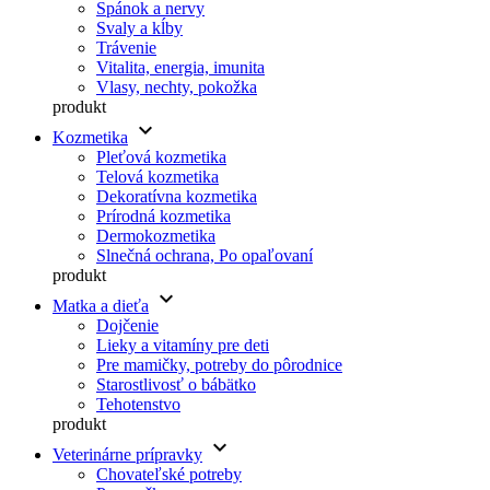
Spánok a nervy
Svaly a kĺby
Trávenie
Vitalita, energia, imunita
Vlasy, nechty, pokožka
produkt
keyboard_arrow_down
Kozmetika
Pleťová kozmetika
Telová kozmetika
Dekoratívna kozmetika
Prírodná kozmetika
Dermokozmetika
Slnečná ochrana, Po opaľovaní
produkt
keyboard_arrow_down
Matka a dieťa
Dojčenie
Lieky a vitamíny pre deti
Pre mamičky, potreby do pôrodnice
Starostlivosť o bábätko
Tehotenstvo
produkt
keyboard_arrow_down
Veterinárne prípravky
Chovateľské potreby