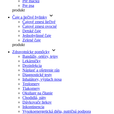
Pre mačku
Pre psa
produkt
keyboard_arrow_down
Čaje a liečivé bylinky
Čajové zmesi liečivé
Čajové zmesi ovocné
Detské čaje
Jednobylinné čaje
Zelené čaje
produkt
keyboard_arrow_down
Zdravotnícke pomôcky
Bandáže, ortézy, tejpy
Lekárničky
Dezinfekcia
Náplasť a ošetrenie rán
Diagnostické testy
Inhalátory, výplach nosa
Teplomery
Tlakomery
Okuliare na čítanie
Chodidlá, päty
Dávkovače liekov
Inkontinencia
Vysokoenergetická diéta, nutričná podpora