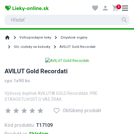
favorite
person
shopping_cart
0
search
home
Voľnopredajné lieky
Zmyslové orgány
Oči, roztoky na šošovky
AVILUT Gold Recordati
AVILUT Gold Recordati
cps 1x90 ks
Výživový doplnok AVILUT® GOLD Recorddati. PRE
STAROSTLIVOSŤ O VÁŠ ZRAK.
star
star
star
star
star
favorite_border
Obľúbený produkt
Kód produktu:
T17109
Produkt je:
Skladom