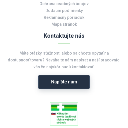
Ochrana osobných údajov
Dodacie podmienky
Reklamačný poriadok
Mapa stránok
Kontaktujte nás
Máte otázky, sťažnosti alebo sa chcete opýtať na
dostupnosť tovaru? Neváhajte nám napísať a naší pracovníci
vás čo najskôr budú kontaktovať.
Napíšte nám