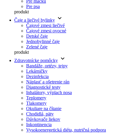
Pre mačku
Pre psa
produkt
keyboard_arrow_down
Čaje a liečivé bylinky
Čajové zmesi liečivé
Čajové zmesi ovocné
Detské čaje
Jednobylinné čaje
Zelené čaje
produkt
keyboard_arrow_down
Zdravotnícke pomôcky
Bandáže, ortézy, tejpy
Lekárničky
Dezinfekcia
Náplasť a ošetrenie rán
Diagnostické testy
Inhalátory, výplach nosa
Teplomery
Tlakomery
Okuliare na čítanie
Chodidlá, päty
Dávkovače liekov
Inkontinencia
Vysokoenergetická diéta, nutričná podpora