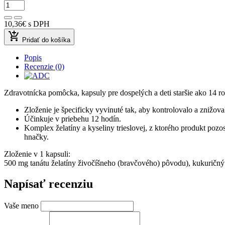
10,36€
s DPH
add_shopping_cart
Pridať do košíka
Popis
Recenzie (0)
Zdravotnícka pomôcka, kapsuly pre dospelých a deti staršie ako 14 ro
Zloženie je špecificky vyvinuté tak, aby kontrolovalo a znižov
Účinkuje v priebehu 12 hodín.
Komplex želatíny a kyseliny trieslovej, z ktorého produkt pozo
hnačky.
Zloženie v 1 kapsuli:
500 mg tanátu želatíny živočíšneho (bravčového) pôvodu), kukuričný
Napísať recenziu
Vaše meno