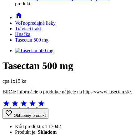
produkt
home
Voľnopredajné lieky
Tráviaci trakt
Hnačka
Tasectan 500 mg
Tasectan 500 mg
cps 1x15 ks
Bližšie informácie o produkte nájdete na https://www.tasectan.sk/.
star
star
star
star
star
favorite_border
Obľúbený produkt
Kód produktu:
T17042
Produkt je:
Skladom