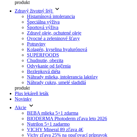
produkt
keyboard_arrow_down
Zdravý životný štýl
Histamínová intolerancia
Špeciálna výživa
Športová výživa
Zdravé oleje, ochutené oleje
Ovocné a zeleninové šťavy
Potraviny
Kolagén, kyselina hyalurónová
SUPERFOODS
Chudnutie, obezita
Odvykanie od fajčenia
Bezlepková diéta
Náhrady mlieka, intolerancia laktózy
Náhrady cukru, umelé sladidlá
produkt
Plus lekáreň leták
Novinky
keyboard_arrow_down
Akcie
BEBA mlieka 5+1 zdarma
BIODERMA Photoderm zľava leto 2026
Nutrilon 5+1 zadarmo
VICHY Mineral 89 zľava 4€
Vichy zľava 25% na opaľovací prípravok