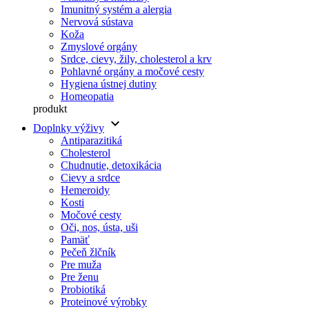
Imunitný systém a alergia
Nervová sústava
Koža
Zmyslové orgány
Srdce, cievy, žily, cholesterol a krv
Pohlavné orgány a močové cesty
Hygiena ústnej dutiny
Homeopatia
produkt
keyboard_arrow_down
Doplnky výživy
Antiparazitiká
Cholesterol
Chudnutie, detoxikácia
Cievy a srdce
Hemeroidy
Kosti
Močové cesty
Oči, nos, ústa, uši
Pamäť
Pečeň žlčník
Pre muža
Pre ženu
Probiotiká
Proteinové výrobky