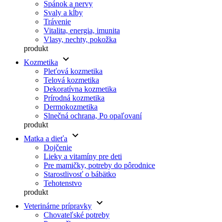
Spánok a nervy
Svaly a kĺby
Trávenie
Vitalita, energia, imunita
Vlasy, nechty, pokožka
produkt
keyboard_arrow_down
Kozmetika
Pleťová kozmetika
Telová kozmetika
Dekoratívna kozmetika
Prírodná kozmetika
Dermokozmetika
Slnečná ochrana, Po opaľovaní
produkt
keyboard_arrow_down
Matka a dieťa
Dojčenie
Lieky a vitamíny pre deti
Pre mamičky, potreby do pôrodnice
Starostlivosť o bábätko
Tehotenstvo
produkt
keyboard_arrow_down
Veterinárne prípravky
Chovateľské potreby