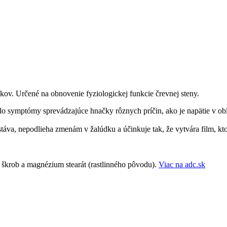
kov. Určené na obnovenie fyziologickej funkcie črevnej steny.
alo symptómy sprevádzajúce hnačky rôznych príčin, ako je napätie v ob
stáva, nepodlieha zmenám v žalúdku a účinkuje tak, že vytvára film, kto
 škrob a magnézium stearát (rastlinného pôvodu).
Viac na adc.sk