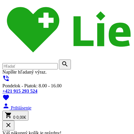
search
Napíšte hľadaný výraz.
phone_in_talk
Pondelok - Piatok: 8.00 - 16.00
+421 915 293 524
favorite
person
Prihlásenie
shopping_cart
0
0,00€
close
Váš nákupný košík je prázdny!