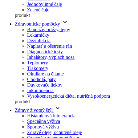
Jednobylinné čaje
Zelené čaje
produkt
keyboard_arrow_down
Zdravotnícke pomôcky
Bandáže, ortézy, tejpy
Lekárničky
Dezinfekcia
Náplasť a ošetrenie rán
Diagnostické testy
Inhalátory, výplach nosa
Teplomery
Tlakomery
Okuliare na čítanie
Chodidlá, päty
Dávkovače liekov
Inkontinencia
Vysokoenergetická diéta, nutričná podpora
produkt
keyboard_arrow_down
Zdravý životný štýl
Histamínová intolerancia
Špeciálna výživa
Športová výživa
Zdravé oleje, ochutené oleje
Ovocné a zeleninové šťavy