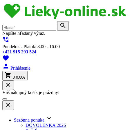
search
Napíšte hľadaný výraz.
phone_in_talk
Pondelok - Piatok: 8.00 - 16.00
+421 915 293 524
favorite
person
Prihlásenie
shopping_cart
0
0,00€
close
Váš nákupný košík je prázdny!
close
keyboard_arrow_down
Sezónna ponuka
DOVOLENKA 2026