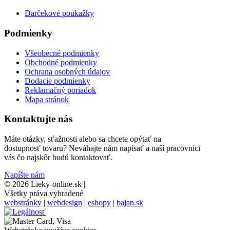
Darčekové poukažky
Podmienky
Všeobecné podmienky
Obchodné podmienky
Ochrana osobných údajov
Dodacie podmienky
Reklamačný poriadok
Mapa stránok
Kontaktujte nás
Máte otázky, sťažnosti alebo sa chcete opýtať na
dostupnosť tovaru? Neváhajte nám napísať a naší pracovníci
vás čo najskôr budú kontaktovať.
Napíšte nám
© 2026 Lieky-online.sk
|
Všetky práva vyhradené
webstránky
|
webdesign
|
eshopy
|
bajan.sk