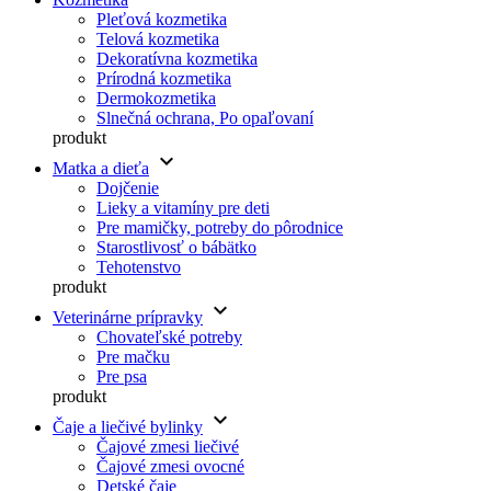
Pleťová kozmetika
Telová kozmetika
Dekoratívna kozmetika
Prírodná kozmetika
Dermokozmetika
Slnečná ochrana, Po opaľovaní
produkt
keyboard_arrow_down
Matka a dieťa
Dojčenie
Lieky a vitamíny pre deti
Pre mamičky, potreby do pôrodnice
Starostlivosť o bábätko
Tehotenstvo
produkt
keyboard_arrow_down
Veterinárne prípravky
Chovateľské potreby
Pre mačku
Pre psa
produkt
keyboard_arrow_down
Čaje a liečivé bylinky
Čajové zmesi liečivé
Čajové zmesi ovocné
Detské čaje