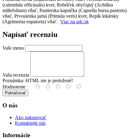
(calendula officinalis) kvet, Rebríček obyčajný (Achillea
millefolium) vňať, Pastierska kapsička (Capsella bursa-pastoris)
vňať, Prvosienka jarná (Primula veris) kvet, Repík lekársky
(Agrimonia eupatoria) vňať.
Viac na adc.sk
Napísať recenziu
Vaše meno
Vaša recenzia
Poznámka:
HTML nie je preložené!
Hodnotenie
Pokračovať
O nás
Ako nakupovať
Kontaktujte nás
Informácie