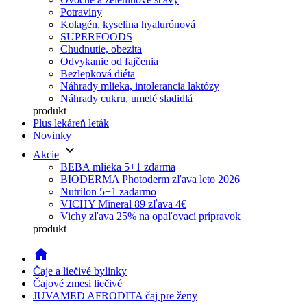
Potraviny
Kolagén, kyselina hyalurónová
SUPERFOODS
Chudnutie, obezita
Odvykanie od fajčenia
Bezlepková diéta
Náhrady mlieka, intolerancia laktózy
Náhrady cukru, umelé sladidlá
produkt
Plus lekáreň leták
Novinky
keyboard_arrow_down
Akcie
BEBA mlieka 5+1 zdarma
BIODERMA Photoderm zľava leto 2026
Nutrilon 5+1 zadarmo
VICHY Mineral 89 zľava 4€
Vichy zľava 25% na opaľovací prípravok
produkt
home
Čaje a liečivé bylinky
Čajové zmesi liečivé
JUVAMED AFRODITA čaj pre ženy