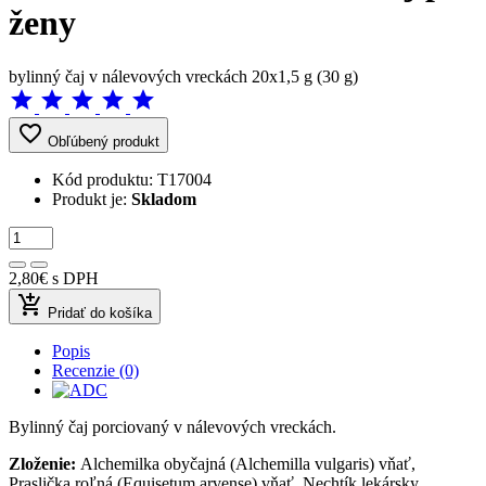
ženy
bylinný čaj v nálevových vreckách 20x1,5 g (30 g)
star
star
star
star
star
favorite_border
Obľúbený produkt
Kód produktu:
T17004
Produkt je:
Skladom
2,80€
s DPH
add_shopping_cart
Pridať do košíka
Popis
Recenzie (0)
Bylinný čaj porciovaný v nálevových vreckách.
Zloženie:
Alchemilka obyčajná (Alchemilla vulgaris) vňať,
Praslička roľná (Equisetum arvense) vňať, Nechtík lekársky