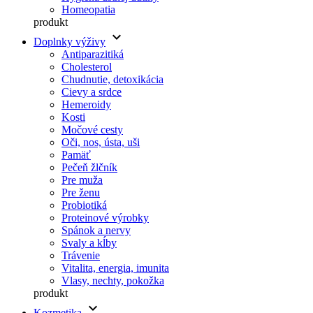
Homeopatia
produkt
keyboard_arrow_down
Doplnky výživy
Antiparazitiká
Cholesterol
Chudnutie, detoxikácia
Cievy a srdce
Hemeroidy
Kosti
Močové cesty
Oči, nos, ústa, uši
Pamäť
Pečeň žlčník
Pre muža
Pre ženu
Probiotiká
Proteinové výrobky
Spánok a nervy
Svaly a kĺby
Trávenie
Vitalita, energia, imunita
Vlasy, nechty, pokožka
produkt
keyboard_arrow_down
Kozmetika