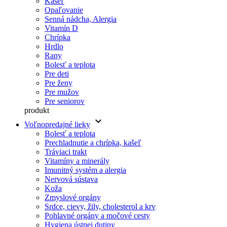
Kašeľ
Opaľovanie
Senná nádcha, Alergia
Vitamín D
Chrípka
Hrdlo
Rany
Bolesť a teplota
Pre deti
Pre ženy
Pre mužov
Pre seniorov
produkt
keyboard_arrow_down
Voľnopredajné lieky
Bolesť a teplota
Prechladnutie a chrípka, kašeľ
Tráviaci trakt
Vitamíny a minerály
Imunitný systém a alergia
Nervová sústava
Koža
Zmyslové orgány
Srdce, cievy, žily, cholesterol a krv
Pohlavné orgány a močové cesty
Hygiena ústnej dutiny