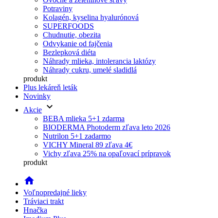
Potraviny
Kolagén, kyselina hyalurónová
SUPERFOODS
Chudnutie, obezita
Odvykanie od fajčenia
Bezlepková diéta
Náhrady mlieka, intolerancia laktózy
Náhrady cukru, umelé sladidlá
produkt
Plus lekáreň leták
Novinky
keyboard_arrow_down
Akcie
BEBA mlieka 5+1 zdarma
BIODERMA Photoderm zľava leto 2026
Nutrilon 5+1 zadarmo
VICHY Mineral 89 zľava 4€
Vichy zľava 25% na opaľovací prípravok
produkt
home
Voľnopredajné lieky
Tráviaci trakt
Hnačka