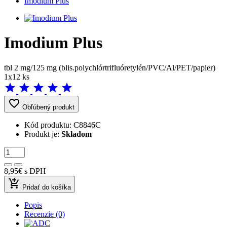
Imodium Plus
Imodium Plus
tbl 2 mg/125 mg (blis.polychlórtrifluóretylén/PVC/Al/PET/papier)
1x12 ks
star
star
star
star
star
favorite_border
Obľúbený produkt
Kód produktu:
C8846C
Produkt je:
Skladom
8,95€
s DPH
add_shopping_cart
Pridať do košíka
Popis
Recenzie (0)