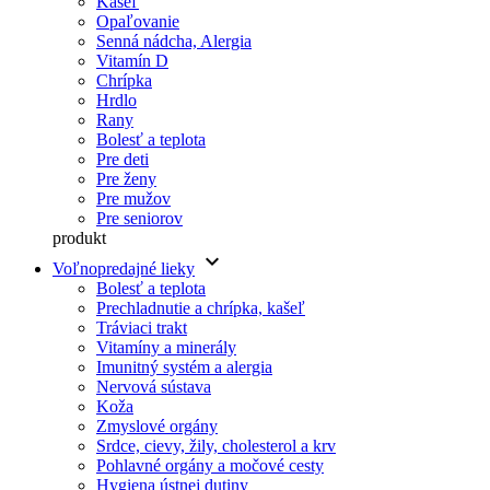
Kašeľ
Opaľovanie
Senná nádcha, Alergia
Vitamín D
Chrípka
Hrdlo
Rany
Bolesť a teplota
Pre deti
Pre ženy
Pre mužov
Pre seniorov
produkt
keyboard_arrow_down
Voľnopredajné lieky
Bolesť a teplota
Prechladnutie a chrípka, kašeľ
Tráviaci trakt
Vitamíny a minerály
Imunitný systém a alergia
Nervová sústava
Koža
Zmyslové orgány
Srdce, cievy, žily, cholesterol a krv
Pohlavné orgány a močové cesty
Hygiena ústnej dutiny