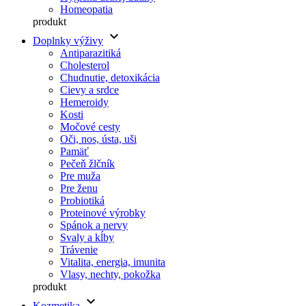
Homeopatia
produkt
keyboard_arrow_down
Doplnky výživy
Antiparazitiká
Cholesterol
Chudnutie, detoxikácia
Cievy a srdce
Hemeroidy
Kosti
Močové cesty
Oči, nos, ústa, uši
Pamäť
Pečeň žlčník
Pre muža
Pre ženu
Probiotiká
Proteinové výrobky
Spánok a nervy
Svaly a kĺby
Trávenie
Vitalita, energia, imunita
Vlasy, nechty, pokožka
produkt
keyboard_arrow_down
Kozmetika