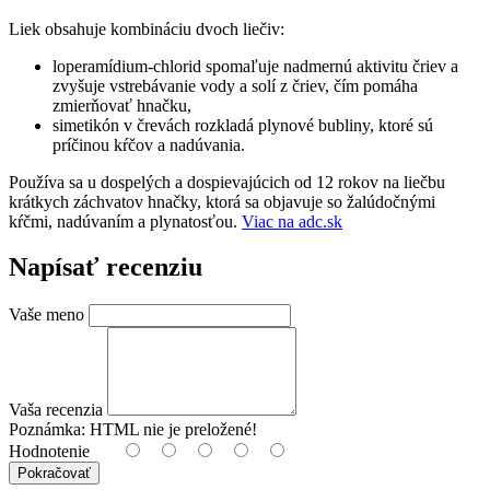
Liek obsahuje kombináciu dvoch liečiv:
loperamídium-chlorid spomaľuje nadmernú aktivitu čriev a
zvyšuje vstrebávanie vody a solí z čriev, čím pomáha
zmierňovať hnačku,
simetikón v črevách rozkladá plynové bubliny, ktoré sú
príčinou kŕčov a nadúvania.
Používa sa u dospelých a dospievajúcich od 12 rokov na liečbu
krátkych záchvatov hnačky, ktorá sa objavuje so žalúdočnými
kŕčmi, nadúvaním a plynatosťou.
Viac na adc.sk
Napísať recenziu
Vaše meno
Vaša recenzia
Poznámka:
HTML nie je preložené!
Hodnotenie
Pokračovať