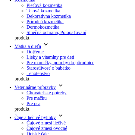
Pleťová kozmetika
Telová kozmetika
Dekoratívna kozmetika
Prírodná kozmetika
Dermokozmetika
Slnečná ochrana, Po opaľovaní
produkt
keyboard_arrow_down
Matka a dieťa
Dojčenie
Lieky a vitamíny pre deti
Pre mamičky, potreby do pôrodnice
Starostlivosť o bábätko
Tehotenstvo
produkt
keyboard_arrow_down
Veterinárne prípravky
Chovateľské potreby
Pre mačku
Pre psa
produkt
keyboard_arrow_down
Čaje a liečivé bylinky
Čajové zmesi liečivé
Čajové zmesi ovocné
Detské čaje