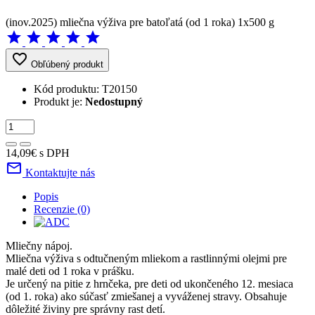
(inov.2025) mliečna výživa pre batoľatá (od 1 roka) 1x500 g
star
star
star
star
star
favorite_border
Obľúbený produkt
Kód produktu:
T20150
Produkt je:
Nedostupný
14,09€
s DPH
mail_outline
Kontaktujte nás
Popis
Recenzie (0)
Mliečny nápoj.
Mliečna výživa s odtučneným mliekom a rastlinnými olejmi pre
malé deti od 1 roka v prášku.
Je určený na pitie z hrnčeka, pre deti od ukončeného 12. mesiaca
(od 1. roka) ako súčasť zmiešanej a vyváženej stravy. Obsahuje
dôležité živiny pre správny rast detí.