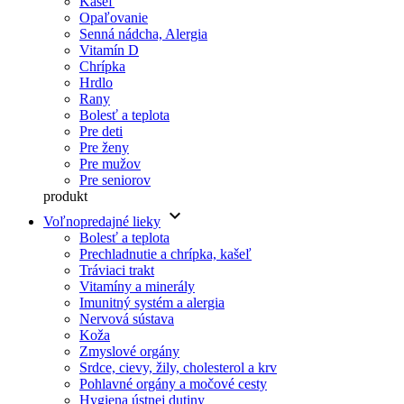
Kašeľ
Opaľovanie
Senná nádcha, Alergia
Vitamín D
Chrípka
Hrdlo
Rany
Bolesť a teplota
Pre deti
Pre ženy
Pre mužov
Pre seniorov
produkt
keyboard_arrow_down
Voľnopredajné lieky
Bolesť a teplota
Prechladnutie a chrípka, kašeľ
Tráviaci trakt
Vitamíny a minerály
Imunitný systém a alergia
Nervová sústava
Koža
Zmyslové orgány
Srdce, cievy, žily, cholesterol a krv
Pohlavné orgány a močové cesty
Hygiena ústnej dutiny