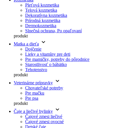
Pleťová kozmetika
Telová kozmetika
Dekoratívna kozmetika
Prírodná kozmetika
Dermokozmetika
Slnečná ochrana, Po opaľovaní
produkt
keyboard_arrow_down
Matka a dieťa
Dojčenie
Lieky a vitamíny pre deti
Pre mamičky, potreby do pôrodnice
Starostlivosť o bábätko
Tehotenstvo
produkt
keyboard_arrow_down
Veterinárne prípravky
Chovateľské potreby
Pre mačku
Pre psa
produkt
keyboard_arrow_down
Čaje a liečivé bylinky
Čajové zmesi liečivé
Čajové zmesi ovocné
Detské čaje