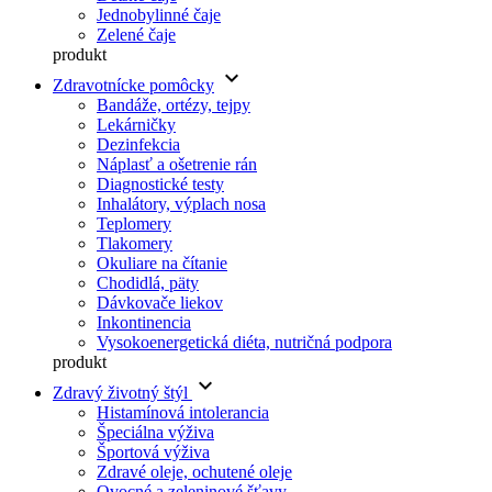
Jednobylinné čaje
Zelené čaje
produkt
keyboard_arrow_down
Zdravotnícke pomôcky
Bandáže, ortézy, tejpy
Lekárničky
Dezinfekcia
Náplasť a ošetrenie rán
Diagnostické testy
Inhalátory, výplach nosa
Teplomery
Tlakomery
Okuliare na čítanie
Chodidlá, päty
Dávkovače liekov
Inkontinencia
Vysokoenergetická diéta, nutričná podpora
produkt
keyboard_arrow_down
Zdravý životný štýl
Histamínová intolerancia
Špeciálna výživa
Športová výživa
Zdravé oleje, ochutené oleje
Ovocné a zeleninové šťavy