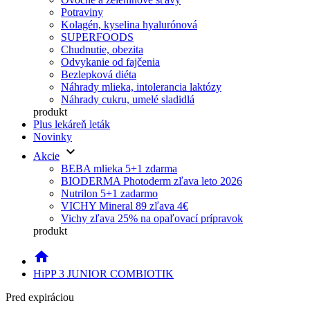
Potraviny
Kolagén, kyselina hyalurónová
SUPERFOODS
Chudnutie, obezita
Odvykanie od fajčenia
Bezlepková diéta
Náhrady mlieka, intolerancia laktózy
Náhrady cukru, umelé sladidlá
produkt
Plus lekáreň leták
Novinky
keyboard_arrow_down
Akcie
BEBA mlieka 5+1 zdarma
BIODERMA Photoderm zľava leto 2026
Nutrilon 5+1 zadarmo
VICHY Mineral 89 zľava 4€
Vichy zľava 25% na opaľovací prípravok
produkt
home
HiPP 3 JUNIOR COMBIOTIK
Pred expiráciou