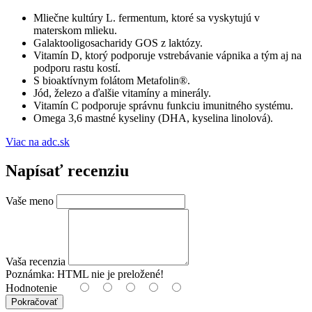
Mliečne kultúry L. fermentum, ktoré sa vyskytujú v
materskom mlieku.
Galaktooligosacharidy GOS z laktózy.
Vitamín D, ktorý podporuje vstrebávanie vápnika a tým aj na
podporu rastu kostí.
S bioaktívnym folátom Metafolin®.
Jód, železo a ďalšie vitamíny a minerály.
Vitamín C podporuje správnu funkciu imunitného systému.
Omega 3,6 mastné kyseliny (DHA, kyselina linolová).
Viac na adc.sk
Napísať recenziu
Vaše meno
Vaša recenzia
Poznámka:
HTML nie je preložené!
Hodnotenie
Pokračovať