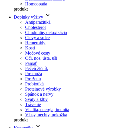
Homeopatia
produkt
keyboard_arrow_down
Doplnky výživy
Antiparazitiká
Cholesterol
Chudnutie, detoxikácia
Cievy a srdce
Hemeroidy
Kosti
Močové cesty
Oči, nos, ústa, uši
Pamäť
Pečeň žlčník
Pre muža
Pre ženu
Probiotiká
Proteinové výrobky
Spánok a nervy
Svaly a kĺby
Trávenie
Vitalita, energia, imunita
Vlasy, nechty, pokožka
produkt
keyboard_arrow_down
Kozmetika