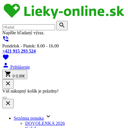
search
Napíšte hľadaný výraz.
phone_in_talk
Pondelok - Piatok: 8.00 - 16.00
+421 915 293 524
favorite
person
Prihlásenie
shopping_cart
0
0,00€
close
Váš nákupný košík je prázdny!
close
keyboard_arrow_down
Sezónna ponuka
DOVOLENKA 2026