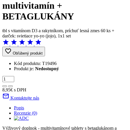
multivitamín +
BETAGLUKÁNY
tbl s vitamínom D3 a rakytníkom, príchuť lesná zmes 60 ks +
darček: svietiace yo-yo (jojo), 1x1 set
star
star
star
star
star
favorite_border
Obľúbený produkt
Kód produktu:
T19496
Produkt je:
Nedostupný
8,95€
s DPH
mail_outline
Kontaktujte nás
Popis
Recenzie (0)
Výživový doplnok - multivitamínové tablety s betaglukánom a