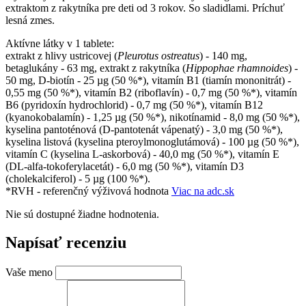
extraktom z rakytníka pre deti od 3 rokov. So sladidlami. Príchuť
lesná zmes.
Aktívne látky v 1 tablete:
extrakt z hlivy ustricovej (
Pleurotus ostreatus
) - 140 mg,
betaglukány - 63 mg, extrakt z rakytníka (
Hippophae rhamnoides
) -
50 mg, D-biotín - 25 µg (50 %*), vitamín B1 (tiamín mononitrát) -
0,55 mg (50 %*), vitamín B2 (riboflavín) - 0,7 mg (50 %*), vitamín
B6 (pyridoxín hydrochlorid) - 0,7 mg (50 %*), vitamín B12
(kyanokobalamín) - 1,25 µg (50 %*), nikotínamid - 8,0 mg (50 %*),
kyselina pantoténová (D-pantotenát vápenatý) - 3,0 mg (50 %*),
kyselina listová (kyselina pteroylmonoglutámová) - 100 µg (50 %*),
vitamín C (kyselina L-askorbová) - 40,0 mg (50 %*), vitamín E
(DL-alfa-tokoferylacetát) - 6,0 mg (50 %*), vitamín D3
(cholekalciferol) - 5 µg (100 %*).
*RVH - referenčný výživová hodnota
Viac na adc.sk
Nie sú dostupné žiadne hodnotenia.
Napísať recenziu
Vaše meno