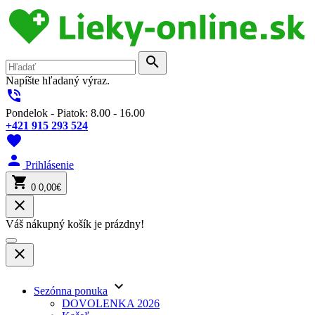
search
Napíšte hľadaný výraz.
phone_in_talk
Pondelok - Piatok: 8.00 - 16.00
+421 915 293 524
favorite
person
Prihlásenie
shopping_cart
0
0,00€
close
Váš nákupný košík je prázdny!
close
keyboard_arrow_down
Sezónna ponuka
DOVOLENKA 2026