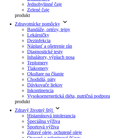
Jednobylinné čaje
Zelené čaje
produkt
keyboard_arrow_down
Zdravotnícke pomôcky
Bandáže, ortézy, tejpy
Lekárničky
Dezinfekcia
Náplasť a ošetrenie rán
Diagnostické testy
Inhalátory, výplach nosa
Teplomery
Tlakomery
Okuliare na čítanie
Chodidlá, päty
Dávkovače liekov
Inkontinencia
Vysokoenergetická diéta, nutričná podpora
produkt
keyboard_arrow_down
Zdravý životný štýl
Histamínová intolerancia
Špeciálna výživa
Športová výživa
Zdravé oleje, ochutené oleje
Ovocné a zeleninové šťavy