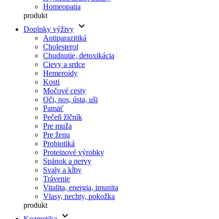
Homeopatia
produkt
keyboard_arrow_down
Doplnky výživy
Antiparazitiká
Cholesterol
Chudnutie, detoxikácia
Cievy a srdce
Hemeroidy
Kosti
Močové cesty
Oči, nos, ústa, uši
Pamäť
Pečeň žlčník
Pre muža
Pre ženu
Probiotiká
Proteinové výrobky
Spánok a nervy
Svaly a kĺby
Trávenie
Vitalita, energia, imunita
Vlasy, nechty, pokožka
produkt
keyboard_arrow_down
Kozmetika