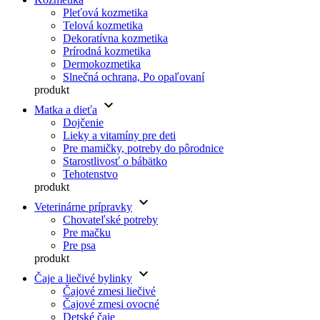
Pleťová kozmetika
Telová kozmetika
Dekoratívna kozmetika
Prírodná kozmetika
Dermokozmetika
Slnečná ochrana, Po opaľovaní
produkt
keyboard_arrow_down
Matka a dieťa
Dojčenie
Lieky a vitamíny pre deti
Pre mamičky, potreby do pôrodnice
Starostlivosť o bábätko
Tehotenstvo
produkt
keyboard_arrow_down
Veterinárne prípravky
Chovateľské potreby
Pre mačku
Pre psa
produkt
keyboard_arrow_down
Čaje a liečivé bylinky
Čajové zmesi liečivé
Čajové zmesi ovocné
Detské čaje