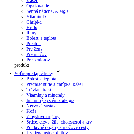
Kašeľ
Opaľovanie
Senná nádcha, Alergia
Vitamín D
Chrípka
Hrdlo
Rany
Bolesť a teplota
Pre deti
Pre ženy
Pre mužov
Pre seniorov
produkt
keyboard_arrow_down
Voľnopredajné lieky
Bolesť a teplota
Prechladnutie a chrípka, kašeľ
Tráviaci trakt
Vitamíny a minerály
Imunitný systém a alergia
Nervová sústava
Koža
Zmyslové orgány
Srdce, cievy, žily, cholesterol a krv
Pohlavné orgány a močové cesty
Hygiena ústnej dutiny