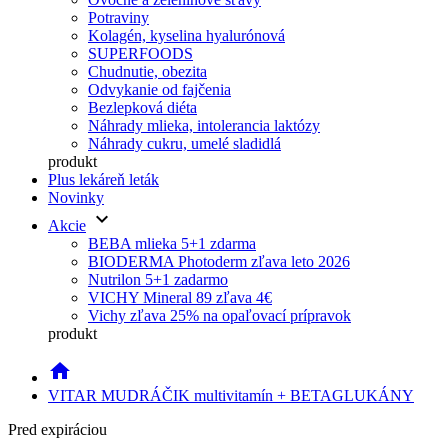
Potraviny
Kolagén, kyselina hyalurónová
SUPERFOODS
Chudnutie, obezita
Odvykanie od fajčenia
Bezlepková diéta
Náhrady mlieka, intolerancia laktózy
Náhrady cukru, umelé sladidlá
produkt
Plus lekáreň leták
Novinky
keyboard_arrow_down
Akcie
BEBA mlieka 5+1 zdarma
BIODERMA Photoderm zľava leto 2026
Nutrilon 5+1 zadarmo
VICHY Mineral 89 zľava 4€
Vichy zľava 25% na opaľovací prípravok
produkt
home
VITAR MUDRÁČIK multivitamín + BETAGLUKÁNY
Pred expiráciou