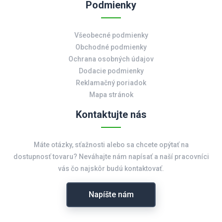
Podmienky
Všeobecné podmienky
Obchodné podmienky
Ochrana osobných údajov
Dodacie podmienky
Reklamačný poriadok
Mapa stránok
Kontaktujte nás
Máte otázky, sťažnosti alebo sa chcete opýtať na
dostupnosť tovaru? Neváhajte nám napísať a naší pracovníci
vás čo najskôr budú kontaktovať.
Napíšte nám