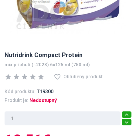
Nutridrink Compact Protein
mix príchutí (r.2023) 6x125 ml (750 ml)
star
star
star
star
star
favorite_border
Obľúbený produkt
Kód produktu:
T19300
Produkt je:
Nedostupný