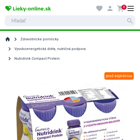
favorite
person
shopping_cart
0
search
home
Zdravotnícke pomôcky
Vysokoenergetická diéta, nutričná podpora
Nutridrink Compact Protein
pred expiráciou