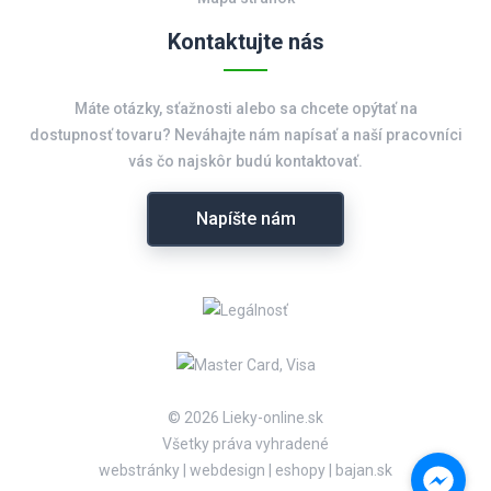
Kontaktujte nás
Máte otázky, sťažnosti alebo sa chcete opýtať na
dostupnosť tovaru? Neváhajte nám napísať a naší pracovníci
vás čo najskôr budú kontaktovať.
Napíšte nám
© 2026 Lieky-online.sk
Všetky práva vyhradené
webstránky
|
webdesign
|
eshopy
|
bajan.sk