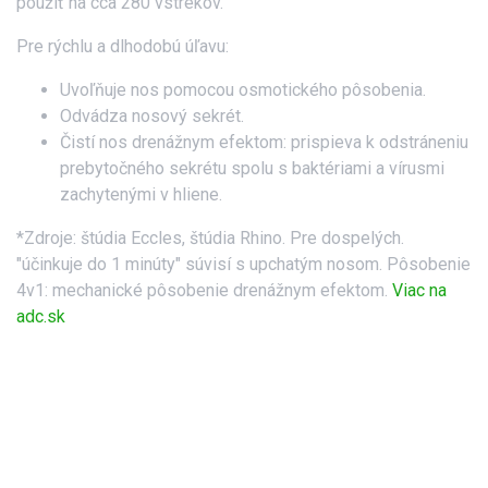
použiť na cca 280 vstrekov.
Pre rýchlu a dlhodobú úľavu:
Uvoľňuje nos pomocou osmotického pôsobenia.
Odvádza nosový sekrét.
Čistí nos drenážnym efektom: prispieva k odstráneniu
prebytočného sekrétu spolu s baktériami a vírusmi
zachytenými v hliene.
*Zdroje: štúdia Eccles, štúdia Rhino. Pre dospelých.
"účinkuje do 1 minúty" súvisí s upchatým nosom. Pôsobenie
4v1: mechanické pôsobenie drenážnym efektom.
Viac na
adc.sk