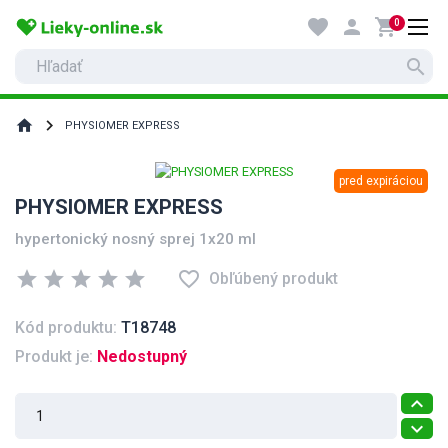
favorite
person
shopping_cart
0
search
home
PHYSIOMER EXPRESS
pred expiráciou
PHYSIOMER EXPRESS
hypertonický nosný sprej 1x20 ml
star
star
star
star
star
favorite_border
Obľúbený produkt
Kód produktu:
T18748
Produkt je:
Nedostupný